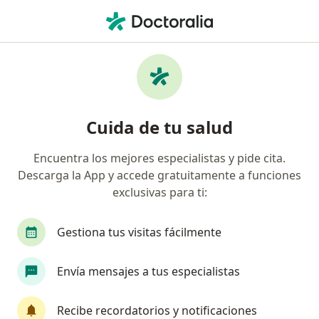
Men
¿Qué estás buscando?
Página De Inicio
Internista
Ciudad Juarez
Nora Ivo
Cambiar de ci
Cuida de tu salud
Encuentra los mejores especialistas y pide cita.
Descarga la App y accede gratuitamente a funciones
exclusivas para ti:
Dra.
Nora Ivonne Araujo Martínez
sobre las especializaciones
Internista
·
Ver más
Gestiona tus visitas fácilmente
Ciudad Juarez
3 direcciones
No. de cédula: 8260640 5822271
Envía mensajes a tus especialistas
1 opinión
Recibe recordatorios y notificaciones