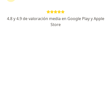
Agendar cita
Enviar mensaje
4.8 y 4.9 de valoración media en Google Play y Apple
Store
Experiencia
Servicios y precios
Consultorios
Experiencia
Enfocado en:
Obesidad
Diabetes
Principales enfermedades tratadas
Acidosis
Acidosis respiratoria
Anemia
Anemia ferropénica
Anemia perniciosa juvenil
a11y_sr_more_diseases
+125