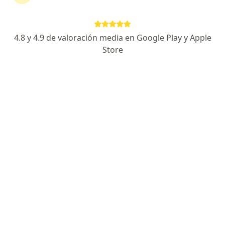
330 opiniones
Miembro de sociedades internacionales y
4.8 y 4.9 de valoración media en Google Play y Apple
nacionales
Store
Alta especialidad en neurología vascular
Subespecialidad en neurointervención
Especialista de confianza
P.º del Centenario 9580, Tijuana
•
Mapa
Hospital New City Consultorio 2804
Acepta SIMNSA
Consulta en línea
Este especialista no ofrece reserva de cita en línea en esta dirección.
Solicita una cita
Búsquedas relacionadas