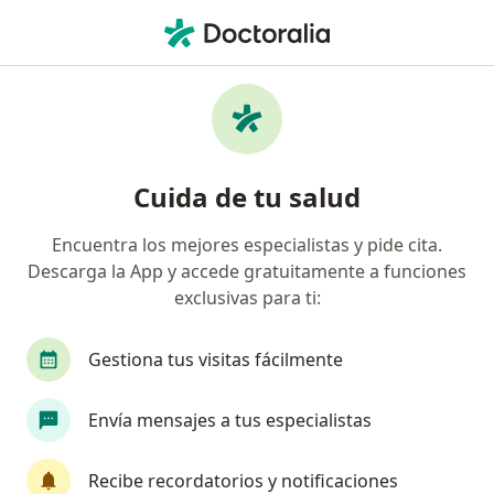
Men
Neurólogo • Tijuana, Baja California
Filtros
Seguro:
SIMNSA
M
Neurólogos recomendados de SIMNSA en
Cuida de tu salud
Tijuana
Encuentra los mejores especialistas y pide cita.
Descarga la App y accede gratuitamente a funciones
exclusivas para ti:
Gestiona tus visitas fácilmente
Envía mensajes a tus especialistas
Destacado
Dr. Juan José Méndez Gallardo
Recibe recordatorios y notificaciones
·
Ver más
Neurólogo