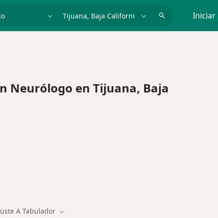
dad, enfermedad o nombre
p. ej. Guadalajara
Iniciar
 Neurólogo en Tijuana, Baja
juste A Tabulador
r de ciudad
Cambiar de ciudad