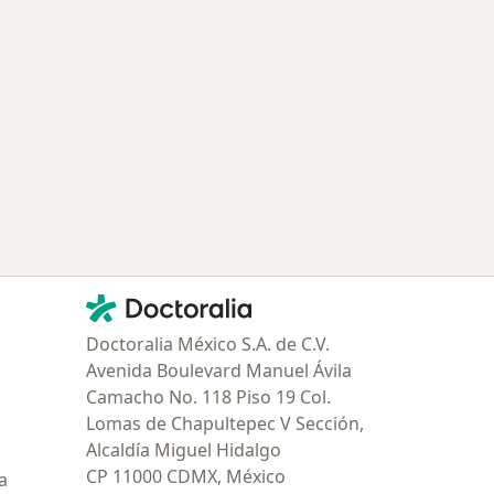
Contacto
Doctoralia - Página de inicio
Doctoralia México S.A. de C.V.
Avenida Boulevard Manuel Ávila
Camacho No. 118 Piso 19 Col.
Lomas de Chapultepec V Sección,
Alcaldía Miguel Hidalgo
CP 11000 CDMX, México
a