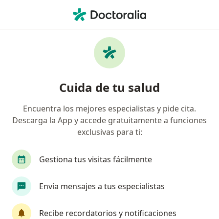
Men
Neurólogo • Colonia Del Valle Sur, Ciudad de México, CDMX
Filtros
Seguro
Mapa
Neurólogos en Colonia Del Valle Sur, Ciudad
Cuida de tu salud
de México
Encuentra los mejores especialistas y pide cita.
Descarga la App y accede gratuitamente a funciones
exclusivas para ti:
Gestiona tus visitas fácilmente
Envía mensajes a tus especialistas
Destacado
Dr. Eduardo Argüelles González
Recibe recordatorios y notificaciones
·
Ver más
Neurólogo, Internista