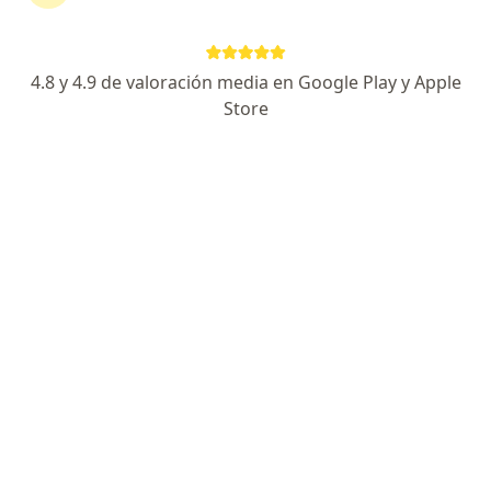
137 opiniones
Enf. de Parkinson y Trastornos del Movimiento
4.8 y 4.9 de valoración media en Google Play y Apple
Estimulación cerebral profunda (DBS)
Store
Estimulación magnética transcraneal (TMS)
Oso 127, Ciudad de México
•
Mapa
Consultorio de Neuromodulación
Este especialista no ofrece reserva de cita en línea en esta dirección.
Solicita una cita