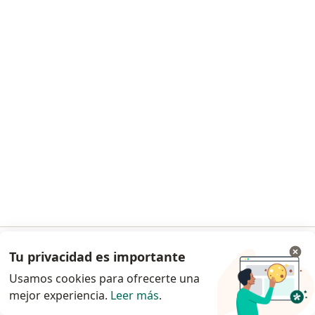
Atencion Medica Integral del Valle Sur Sc
Neurólogo, Médico general
Calle Rodriguez Saro 613, Ciudad de México
•
Mapa
Atencion Medica Integral del Valle Sur Sc
Ningún profesional de este centro tiene citas disponibles
Mostrar perfil
Tu privacidad es importante
Ir a la app
Usamos cookies para ofrecerte una
mejor experiencia.
Leer más
.
Continuar en el navegador