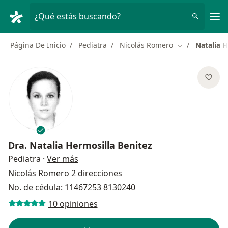
Men
¿Qué estás buscando?
Página De Inicio
Pediatra
Nicolás Romero
Natalia H
Cambiar de ci
Dra.
Natalia Hermosilla Benitez
sobre las especializaciones
Pediatra
·
Ver más
Nicolás Romero
2 direcciones
No. de cédula: 11467253 8130240
10 opiniones