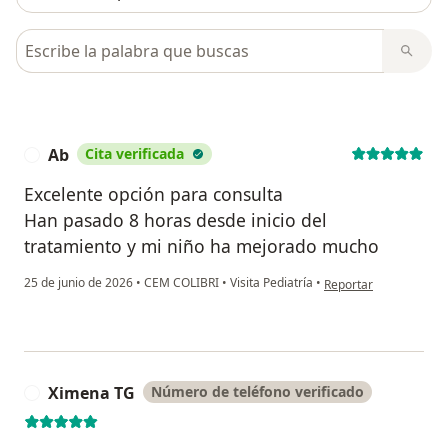
Busca en opiniones
Ab
Cita verificada
A
Excelente opción para consulta
Han pasado 8 horas desde inicio del
tratamiento y mi niño ha mejorado mucho
en opinión del usuario
25 de junio de 2026
•
CEM COLIBRI
•
Visita Pediatría
•
Reportar
Ximena TG
Número de teléfono verificado
X