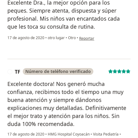
Excelente Dra., la mejor opción para los
peques. Siempre atenta, dispuesta y súper
profesional. Mis niños van encantados cada
que les toca su consulta de rutina.
en opinión del usuario Ximena TG
17 de agosto de 2020
•
otro lugar
•
Otro
•
Reportar
TF
Número de teléfono verificado
T
Excelente doctora! Nos generó mucha
confianza, recibimos todo el tiempo una muy
buena atención y siempre dándonos
explicaciones muy detalladas. Definitivamente
el mejor trato y atención para los niños. Sin
duda 100% recomendada.
17 de agosto de 2020
•
HMG Hospital Coyoacán
•
Visita Pediatría
•