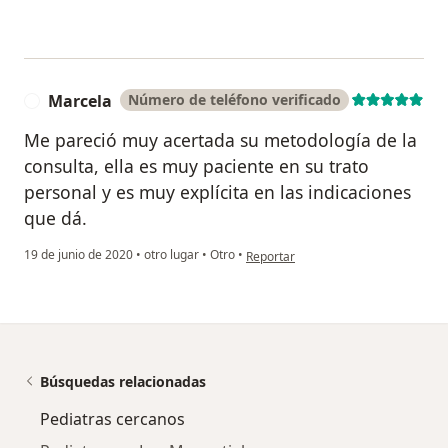
Marcela
Número de teléfono verificado
M
Me pareció muy acertada su metodología de la
consulta, ella es muy paciente en su trato
personal y es muy explícita en las indicaciones
que dá.
en opinión del usuario Marcela
19 de junio de 2020
•
otro lugar
•
Otro
•
Reportar
Búsquedas relacionadas
Pediatras cercanos