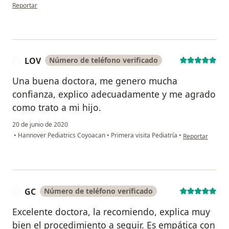
en opinión del usuario TF
Reportar
LOV
Número de teléfono verificado
L
Una buena doctora, me genero mucha
confianza, explico adecuadamente y me agrado
como trato a mi hijo.
20 de junio de 2020
en opinión del 
•
Hannover Pediatrics Coyoacan
•
Primera visita Pediatría
•
Reportar
GC
Número de teléfono verificado
G
Excelente doctora, la recomiendo, explica muy
bien el procedimiento a seguir. Es empática con