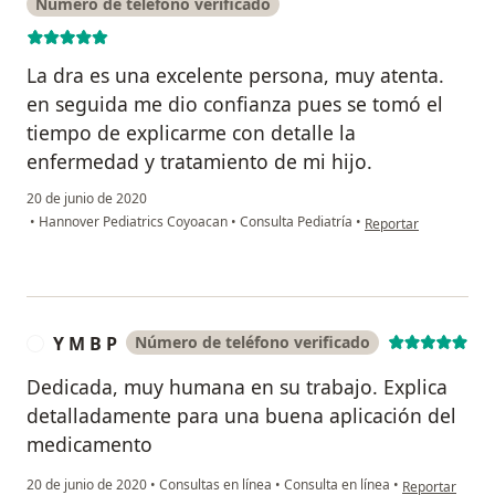
Número de teléfono verificado
La dra es una excelente persona, muy atenta.
en seguida me dio confianza pues se tomó el
tiempo de explicarme con detalle la
enfermedad y tratamiento de mi hijo.
20 de junio de 2020
en opinión del usuar
•
Hannover Pediatrics Coyoacan
•
Consulta Pediatría
•
Reportar
Y M B P
Número de teléfono verificado
Y
Dedicada, muy humana en su trabajo. Explica
detalladamente para una buena aplicación del
medicamento
en opinión del 
20 de junio de 2020
•
Consultas en línea
•
Consulta en línea
•
Reportar