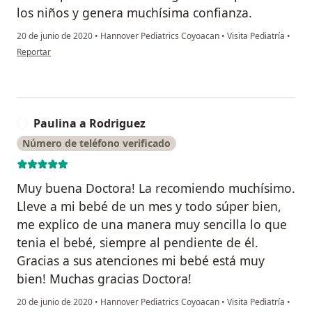
los niños y genera muchísima confianza.
20 de junio de 2020
•
Hannover Pediatrics Coyoacan
•
Visita Pediatría
•
en opinión del usuario GC
Reportar
Paulina a Rodriguez
P
Número de teléfono verificado
Muy buena Doctora! La recomiendo muchísimo.
Lleve a mi bebé de un mes y todo súper bien,
me explico de una manera muy sencilla lo que
tenia el bebé, siempre al pendiente de él.
Gracias a sus atenciones mi bebé está muy
bien! Muchas gracias Doctora!
20 de junio de 2020
•
Hannover Pediatrics Coyoacan
•
Visita Pediatría
•