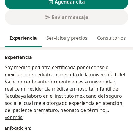
Agendar cita
Enviar mensaje
Experiencia
Servicios y precios
Consultorios
Experiencia
Soy médico pediatra certificada por el consejo
mexicano de pediatra, egresada de la universidad Del
Valle, docente anteriormente en esta universidad,
realice mi residencia médica en hospital infantil de
Tacubaya laboro en el instituto mexicano del seguro
social el cual me a otorgado experiencia en atención
del paciente prematuro, neonato de término
Sobre mí
Preescolar, escolar, adolescente estoy comprometida a
ver más
ayudar a preservar la salud de la población infantil y
Enfocado en:
detectar a tiempo cualquier manifestación de