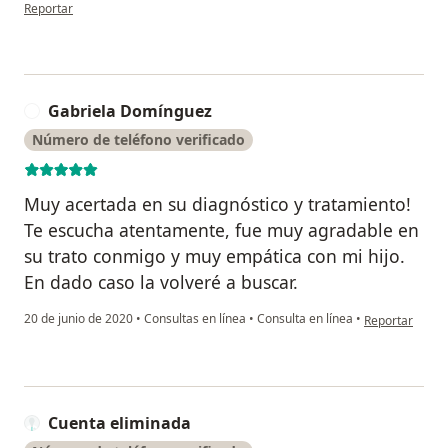
en opinión del usuario Paulina a Rodriguez
Reportar
Gabriela Domínguez
G
Número de teléfono verificado
Muy acertada en su diagnóstico y tratamiento!
Te escucha atentamente, fue muy agradable en
su trato conmigo y muy empática con mi hijo.
En dado caso la volveré a buscar.
en opinión del
20 de junio de 2020
•
Consultas en línea
•
Consulta en línea
•
Reportar
Cuenta eliminada