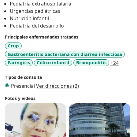
Pediatría extrahospitalaria
enfermedades que puedan poner en peligro la salud
Urgencias pediátricas
infantil tomando las medidas necesarias para
Nutrición infantil
tratamiento y diagnóstico oportuno.
Pediatría del desarrollo
Principales enfermedades tratadas
Crup
Gastroenteritis bacteriana con diarrea infecciosa
a11y_sr
Faringitis
Cólico infantil
Bronquiolitis
+24
Tipos de consulta
Presencial
Ver direcciones (2)
Fotos y videos