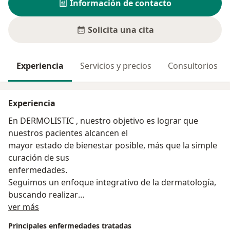
Información de contacto
Solicita una cita
Experiencia
Servicios y precios
Consultorios
Experiencia
En DERMOLISTIC , nuestro objetivo es lograr que
nuestros pacientes alcancen el
mayor estado de bienestar posible, más que la simple
curación de sus
enfermedades.
Seguimos un enfoque integrativo de la dermatología,
buscando realizar
Sobre mí
diagnósticos más precisos y recomendar tratamientos
ver más
que de acuerdo a la
Principales enfermedades tratadas