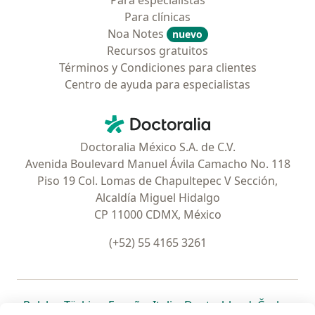
Para especialistas
Para clínicas
Noa Notes
nuevo
Recursos gratuitos
Términos y Condiciones para clientes
Centro de ayuda para especialistas
Contacto
Doctoralia - Página de inicio
Doctoralia México S.A. de C.V.
Avenida Boulevard Manuel Ávila Camacho No. 118
Piso 19 Col. Lomas de Chapultepec V Sección,
Alcaldía Miguel Hidalgo
CP 11000 CDMX, México
(+52) 55 4165 3261
se abre en una nueva pestaña
se abre en una nueva pestaña
se abre en una nueva pestaña
se abre en una nueva pes
se abre en 
se a
Polska
,
Türkiye
,
España
,
Italia
,
Deutschland
,
Česko
,