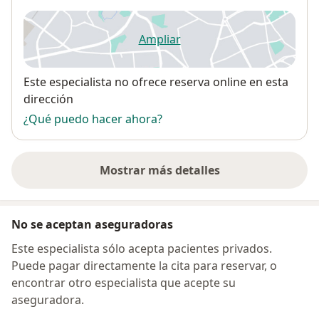
Ampliar
se abre en una nueva pestañ
Disponibilidad
Este especialista no ofrece reserva online en esta
dirección
¿Qué puedo hacer ahora?
Mostrar más detalles
sobre la dirección
No se aceptan aseguradoras
Este especialista sólo acepta pacientes privados.
Puede pagar directamente la cita para reservar, o
encontrar otro especialista que acepte su
aseguradora.