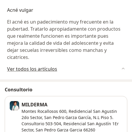
nosotros; por tanto, todos
Acné vulgar
nuestros pacientes reciben una valoración de lesiones
sospechosas de piel,
El acné es un padecimiento muy frecuente en la
independientemente de su motivo de consulta.
pubertad. Tratarlo apropiadamente con productos
que realmente funcionen es importante pues
mejora la calidad de vida del adolescente y evita
dejar secuelas irreversibles como manchas y
cicatrices.
Ver todos los artículos
Consultorio
MILDERMA
Montes Rocallosos 600, Redidencial San Agustin
2do Sector, San Pedro Garza García, N.L Piso 5.
Consultorio 503-504,
Residencial San Agustín 1Er
Sector
,
San Pedro Garza Garcia
66260