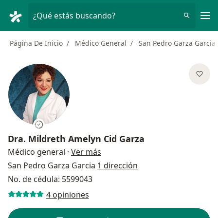
Men
¿Qué estás buscando?
Página De Inicio
Médico General
San Pedro Garza Garcia
Dra.
Mildreth Amelyn Cid Garza
sobre las especializaciones
Médico general
·
Ver más
San Pedro Garza Garcia
1 dirección
No. de cédula: 5599043
4 opiniones