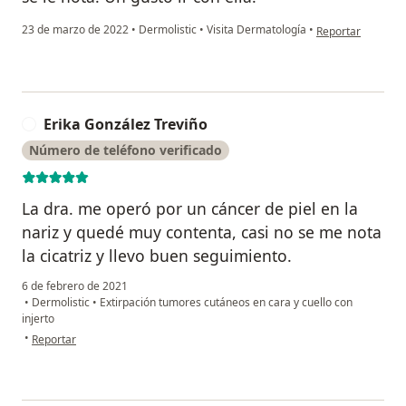
en opinión del us
23 de marzo de 2022
•
Dermolistic
•
Visita Dermatología
•
Reportar
Erika González Treviño
E
Número de teléfono verificado
La dra. me operó por un cáncer de piel en la
nariz y quedé muy contenta, casi no se me nota
la cicatriz y llevo buen seguimiento.
6 de febrero de 2021
•
Dermolistic
•
Extirpación tumores cutáneos en cara y cuello con
injerto
en opinión del usuario Erika González Treviño
•
Reportar