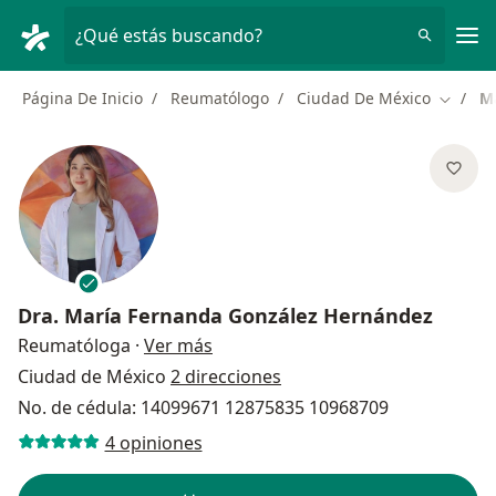
Men
¿Qué estás buscando?
Página De Inicio
Reumatólogo
Ciudad De México
M
Cambiar
Dra.
María Fernanda González Hernández
sobre las especializaciones
Reumatóloga
·
Ver más
Ciudad de México
2 direcciones
No. de cédula: 14099671 12875835 10968709
4 opiniones