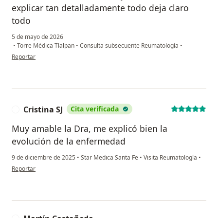
explicar tan detalladamente todo deja claro
todo
5 de mayo de 2026
•
Torre Médica Tlalpan
•
Consulta subsecuente Reumatología
•
en opinión del usuario Iglesias
Reportar
Cristina SJ
Cita verificada
C
Muy amable la Dra, me explicó bien la
evolución de la enfermedad
9 de diciembre de 2025
•
Star Medica Santa Fe
•
Visita Reumatología
•
en opinión del usuario Cristina SJ
Reportar