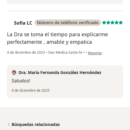
Sofía LC
Número de teléfono verificado
S
La Dra se toma el tiempo para explicarme
perfectamente , amable y empatica
en opinión del usuario Sof
4 de diciembre de 2025
•
Star Medica Santa Fe
•
•
Reportar
Dra. María Fernanda González Hernández
Saludos!
9 de diciembre de 2025
Búsquedas relacionadas