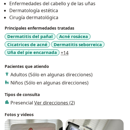
Enfermedades del cabello y de las uñas
piel y el rejuvenecimiento facial.
Dermatología estética
Cirugía dermatológica
Principales enfermedades tratadas
Dermatitis del pañal
Acné rosácea
Cicatrices de acné
Dermatitis seborreica
a11y_sr_more_diseases
Uña del pie encarnada
+14
Pacientes que atiendo
Adultos (Sólo en algunas direcciones)
Niños (Sólo en algunas direcciones)
Tipos de consulta
Presencial
Ver direcciones (2)
Fotos y videos