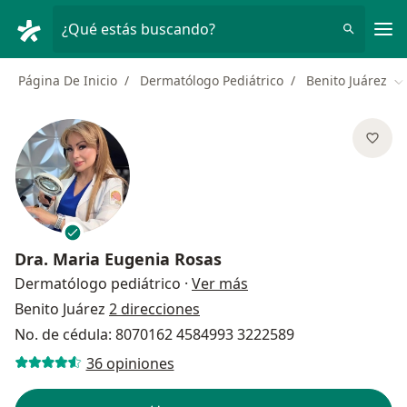
Men
¿Qué estás buscando?
Página De Inicio
Dermatólogo Pediátrico
Benito Juárez
Ca
Dra.
Maria Eugenia Rosas
sobre las especializaci
Dermatólogo pediátrico
·
Ver más
Benito Juárez
2 direcciones
No. de cédula: 8070162 4584993 3222589
36 opiniones