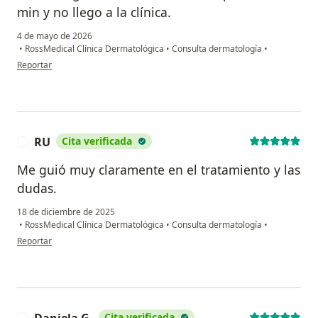
min y no llego a la clínica.
4 de mayo de 2026
•
RossMedical Clínica Dermatológica
•
Consulta dermatología
•
en opinión del usuario Karla
Reportar
RU
Cita verificada
R
Me guió muy claramente en el tratamiento y las
dudas.
18 de diciembre de 2025
•
RossMedical Clínica Dermatológica
•
Consulta dermatología
•
en opinión del usuario RU
Reportar
Daniela G.
Cita verificada
D