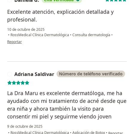
Excelente atención, explicación detallada y
profesional.
10 de octubre de 2025
•
RossMedical Clínica Dermatológica
•
Consulta dermatología
•
en opinión del usuario Daniela G.
Reportar
Adriana Saldivar
Número de teléfono verificado
A
La Dra Maru es excelente dermatóloga, me ha
ayudado con mi tratamiento de acné desde que
era niña y ahora también la visito para
consentir mi piel y seguirme viendo joven
9 de octubre de 2025
en opinión del 
•
RossMedical Clínica Dermatológica
•
Aplicación de Botox
•
Reportar