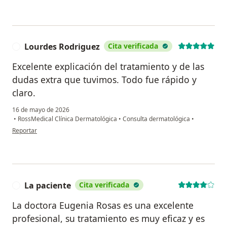
Lourdes Rodriguez
Cita verificada
L
Excelente explicación del tratamiento y de las
dudas extra que tuvimos. Todo fue rápido y
claro.
16 de mayo de 2026
•
RossMedical Clínica Dermatológica
•
Consulta dermatológica
•
en opinión del usuario Lourdes Rodriguez
Reportar
La paciente
Cita verificada
L
La doctora Eugenia Rosas es una excelente
profesional, su tratamiento es muy eficaz y es