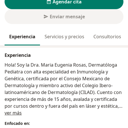
Agendar cita
Enviar mensaje
Experiencia
Servicios y precios
Consultorios
Experiencia
Hola! Soy la Dra. Maria Eugenia Rosas, Dermatóloga
Pediatra con alta especialidad en Inmunología y
Genética, certificada por el Consejo Mexicano de
Dermatología y miembro activo del Colegio Ibero-
latinoaméricano de Dermatología (CILAD). Cuento con
experiencia de más de 15 años, avalada y certificada
por cursos dentro y fuera del país en láser y estética,
Sobre mí
mi propósito con los pacientes es generar bienestar y
ver más
equilibrio por medio de la transformación interior y
Enfocado en:
exterior, además de concientizar sobre el cuidado de la