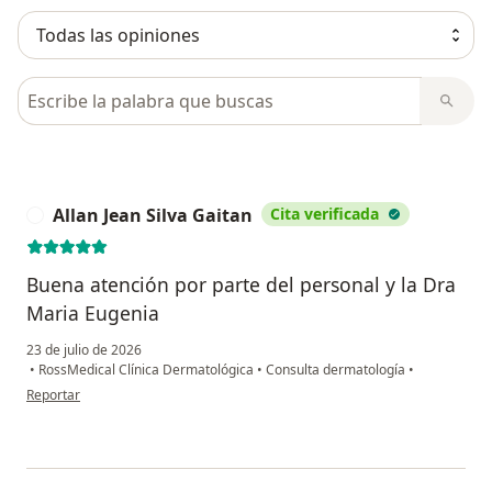
Busca en opiniones
Allan Jean Silva Gaitan
Cita verificada
A
Buena atención por parte del personal y la Dra
Maria Eugenia
23 de julio de 2026
•
RossMedical Clínica Dermatológica
•
Consulta dermatología
•
en opinión del usuario Allan Jean Silva Gaitan
Reportar