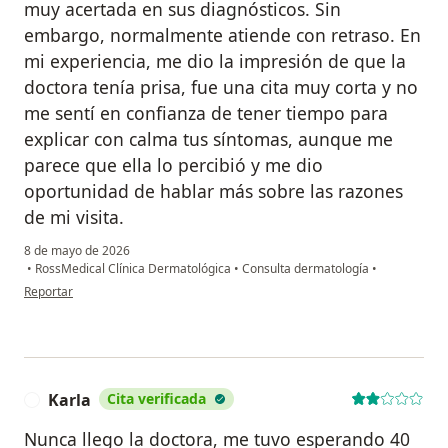
muy acertada en sus diagnósticos. Sin
embargo, normalmente atiende con retraso. En
mi experiencia, me dio la impresión de que la
doctora tenía prisa, fue una cita muy corta y no
me sentí en confianza de tener tiempo para
explicar con calma tus síntomas, aunque me
parece que ella lo percibió y me dio
oportunidad de hablar más sobre las razones
de mi visita.
8 de mayo de 2026
•
RossMedical Clínica Dermatológica
•
Consulta dermatología
•
en opinión del usuario La paciente
Reportar
Karla
Cita verificada
K
Nunca llego la doctora, me tuvo esperando 40