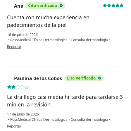
Ana
Cita verificada
A
Cuenta con mucha experiencia en
padecimientos de la piel
16 de julio de 2026
•
RossMedical Clínica Dermatológica
•
Consulta dermatología
•
en opinión del usuario Ana
Reportar
Paulina de los Cobos
Cita verificada
P
La dra llego casi media hr tarde para tardarse 3
min en la revisión.
17 de junio de 2026
•
RossMedical Clínica Dermatológica
•
Consulta dermatología
•
en opinión del usuario Paulina de los Cobos
Reportar