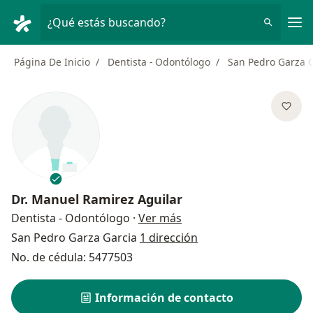
Men
¿Qué estás buscando?
Página De Inicio
Dentista - Odontólogo
San Pedro Garza 
Dr.
Manuel Ramirez Aguilar
sobre las especializacion
Dentista - Odontólogo
·
Ver más
San Pedro Garza Garcia
1 dirección
No. de cédula: 5477503
Información de contacto