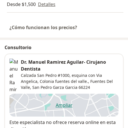
Desde $1,500
Detalles
¿Cómo funcionan los precios?
Consultorio
Dr. Manuel Ramirez Aguilar- Cirujano
Dentista
Calzada San Pedro #1000, esquina con Via
Angelica, Colonia fuentes del valle.,
Fuentes Del
Valle
,
San Pedro Garza Garcia
66224
Ampliar
se abre en una nueva pestañ
Disponibilidad
Este especialista no ofrece reserva online en esta