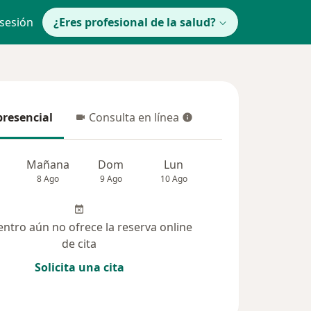
 sesión
¿Eres profesional de la salud?
presencial
Consulta en línea
resencial
Consulta en línea
Mañana
Dom
Lun
Mar
Mié
8 Ago
9 Ago
10 Ago
11 Ago
12 Ag
entro aún no ofrece la reserva online
de cita
Solicita una cita