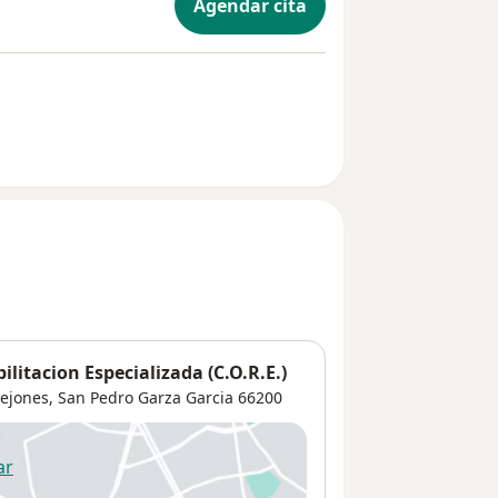
Agendar cita
litacion Especializada (C.O.R.E.)
lejones
,
San Pedro Garza Garcia
66200
ar
 abre en una nueva pestaña