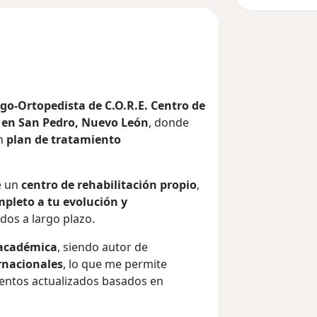
o-Ortopedista de C.O.R.E. Centro de
a en San Pedro, Nuevo León
, donde
un
plan de tratamiento
e un
centro de rehabilitación propio
,
pleto a tu evolución y
dos a largo plazo.
y académica
, siendo autor de
ernacionales
, lo que me permite
entos actualizados basados en