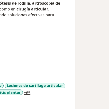
ótesis de rodilla
,
artroscopia de
í como en
cirugía articular,
ando soluciones efectivas para
o
Lesiones de cartílago articular
a11y_sr_more_diseases
itis plantar
+65