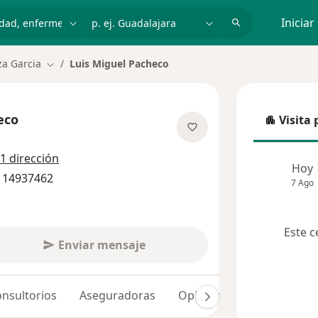
dad, enfermedad o nombre
p. ej. Guadalajara
Iniciar
za Garcia
Luis Miguel Pacheco
Cambiar de ciudad
eco
Visita 
Visita p
sobre las especializaciones
1 dirección
Hoy
2 14937462
7 Ago
Este c
Enviar mensaje
nsultorios
Aseguradoras
Opiniones (48)