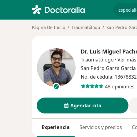
especiali
Página De Inicio
Traumatólogo
San Pedro Gar
Dr.
Luis Miguel Pach
Traumatólogo
·
Ver más
San Pedro Garza Garcia
No. de cédula: 1367883
48 opiniones
Agendar cita
Experiencia
Servicios y precios
Co