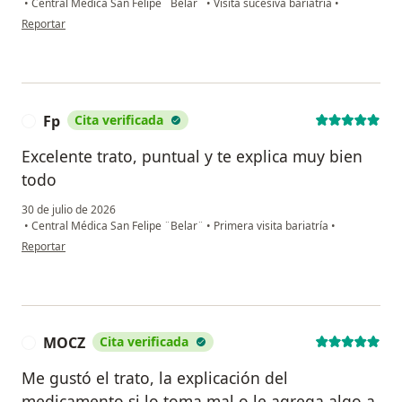
•
Central Médica San Felipe ¨Belar¨
•
Visita sucesiva bariatría
•
en opinión del usuario Beatriz Aide Robles
Reportar
Fp
Cita verificada
F
Excelente trato, puntual y te explica muy bien
todo
30 de julio de 2026
•
Central Médica San Felipe ¨Belar¨
•
Primera visita bariatría
•
en opinión del usuario Fp
Reportar
MOCZ
Cita verificada
M
Me gustó el trato, la explicación del
medicamento si lo toma mal o le agrega algo a