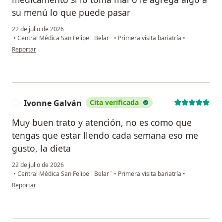
su menú lo que puede pasar
22 de julio de 2026
•
Central Médica San Felipe ¨Belar¨
•
Primera visita bariatría
•
en opinión del usuario MOCZ
Reportar
Ivonne Galván
Cita verificada
I
Muy buen trato y atención, no es como que
tengas que estar llendo cada semana eso me
gusto, la dieta
22 de julio de 2026
•
Central Médica San Felipe ¨Belar¨
•
Primera visita bariatría
•
en opinión del usuario Ivonne Galván
Reportar