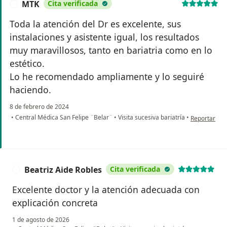
MTK
Cita verificada
M
Toda la atención del Dr es excelente, sus
instalaciones y asistente igual, los resultados
muy maravillosos, tanto en bariatria como en lo
estético.
Lo he recomendado ampliamente y lo seguiré
haciendo.
8 de febrero de 2024
en opinión d
•
Central Médica San Felipe ¨Belar¨
•
Visita sucesiva bariatría
•
Reportar
Beatriz Aide Robles
Cita verificada
B
Excelente doctor y la atención adecuada con
explicación concreta
1 de agosto de 2026