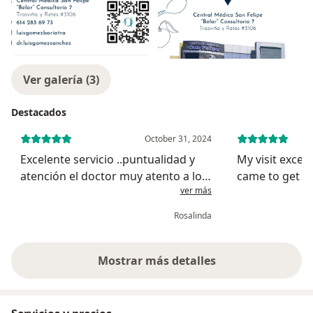
Ver galería (3)
Destacados
October 31, 2024
Excelente servicio ..puntualidad y
My visit excee
atención el doctor muy atento a lo
came to get ro
ver más
que uno dice …siempre deja lavo pu
way I look now
para voltear y poner atención a lo
how good Dr G
Rosalinda
que uno dice y te alienta siempre
subtle, Impress
make sure to c
Mostrar más detalles
sobre la experiencia