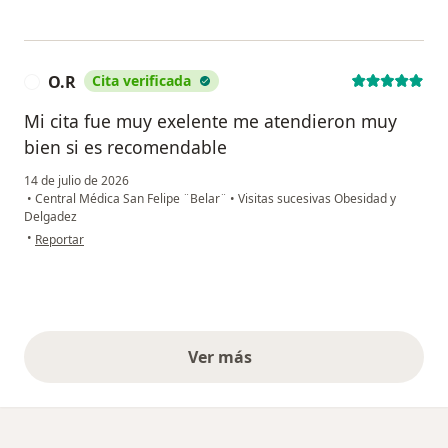
O.R
Cita verificada
O
Mi cita fue muy exelente me atendieron muy
bien si es recomendable
14 de julio de 2026
•
Central Médica San Felipe ¨Belar¨
•
Visitas sucesivas Obesidad y
Delgadez
en opinión del usuario O.R
•
Reportar
Ver más
opiniones anteriores