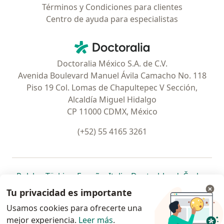
Términos y Condiciones para clientes
Centro de ayuda para especialistas
Contacto
Doctoralia - Página de inicio
Doctoralia México S.A. de C.V.
Avenida Boulevard Manuel Ávila Camacho No. 118
Piso 19 Col. Lomas de Chapultepec V Sección,
Alcaldía Miguel Hidalgo
CP 11000 CDMX, México
(+52) 55 4165 3261
se abre en una nueva pestaña
se abre en una nueva pestaña
se abre en una nueva pestaña
se abre en una nueva pes
se abre en 
se a
Polska
,
Türkiye
,
España
,
Italia
,
Deutschland
,
Česko
,
se abre en una nueva pestaña
se abre en una nueva pestaña
se abre en una nueva pestaña
se abre en una nueva p
se abre en 
se abr
Portugal
,
México
,
Chile
,
Brasil
,
Argentina
,
Perú
,
Tu privacidad es importante
se abre en una nueva pe
Colombia
Usamos cookies para ofrecerte una
mejor experiencia.
www.doctoralia.com.mx © 2026 - Encuentra tu
Leer más
.