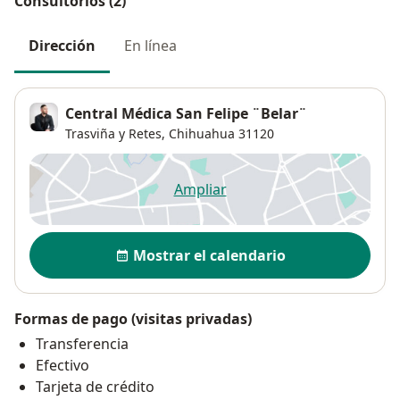
Consultorios (2)
Dirección
En línea
Central Médica San Felipe ¨Belar¨
Trasviña y Retes,
Chihuahua
31120
Ampliar
se abre en una nueva pestañ
Disponibilidad
Mostrar el calendario
Formas de pago (visitas privadas)
Transferencia
Efectivo
Tarjeta de crédito