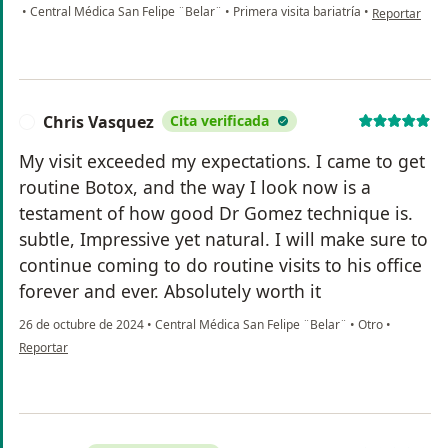
en opinión de
•
Central Médica San Felipe ¨Belar¨
•
Primera visita bariatría
•
Reportar
Chris Vasquez
Cita verificada
C
My visit exceeded my expectations. I came to get
routine Botox, and the way I look now is a
testament of how good Dr Gomez technique is.
subtle, Impressive yet natural. I will make sure to
continue coming to do routine visits to his office
forever and ever. Absolutely worth it
26 de octubre de 2024
•
Central Médica San Felipe ¨Belar¨
•
Otro
•
en opinión del usuario Chris Vasquez
Reportar