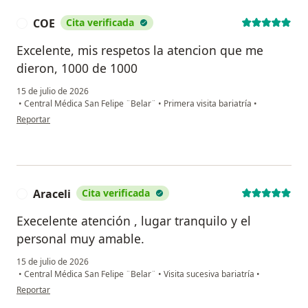
COE
Cita verificada
C
Excelente, mis respetos la atencion que me
dieron, 1000 de 1000
15 de julio de 2026
•
Central Médica San Felipe ¨Belar¨
•
Primera visita bariatría
•
en opinión del usuario COE
Reportar
Araceli
Cita verificada
A
Execelente atención , lugar tranquilo y el
personal muy amable.
15 de julio de 2026
•
Central Médica San Felipe ¨Belar¨
•
Visita sucesiva bariatría
•
en opinión del usuario Araceli
Reportar