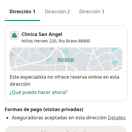
Dirección 1
Dirección 2
Dirección 3
Clinica San Angel
Niños Heroes 220,
Rio Bravo
88900
Ampliar
se abre en una nueva pestañ
Disponibilidad
Este especialista no ofrece reserva online en esta
dirección
¿Qué puedo hacer ahora?
Formas de pago (visitas privadas)
Aseguradoras aceptadas en esta dirección
Detalles