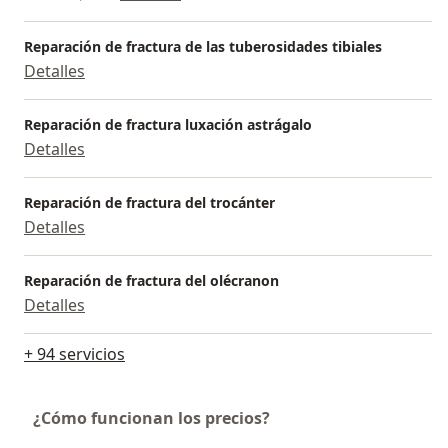
permitirá tratarse y cuidarse de una manera óptima,
utilizando para ello lo último en tecnología..... Lo
Reparación de fractura de las tuberosidades tibiales
espero
Detalles
Reparación de fractura luxación astrágalo
Detalles
Reparación de fractura del trocánter
Detalles
Reparación de fractura del olécranon
Detalles
+ 94 servicios
¿Cómo funcionan los precios?