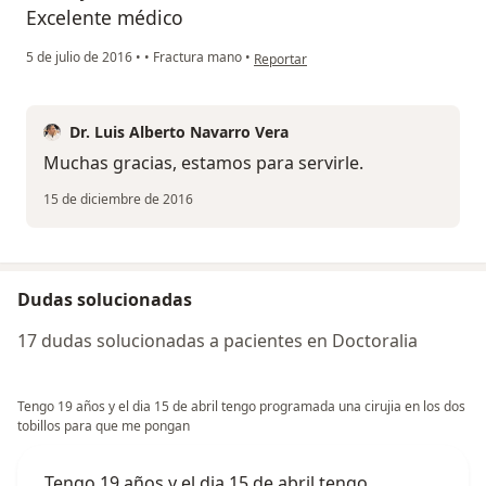
Excelente médico
en opinión del usuario Cuenta elimina
5 de julio de 2016
•
•
Fractura mano
•
Reportar
Dr. Luis Alberto Navarro Vera
Muchas gracias, estamos para servirle.
15 de diciembre de 2016
Dudas solucionadas
17 dudas solucionadas a pacientes en Doctoralia
Tengo 19 años y el dia 15 de abril tengo programada una cirujia en los dos
tobillos para que me pongan
Tengo 19 años y el dia 15 de abril tengo