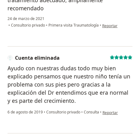
recomendado
24 de marzo de 2021
en opinión del usuari
•
Consultorio privado
•
Primera visita Traumatología
•
Reportar
Cuenta eliminada
Ayudo con nuestras dudas todo muy bien
explicado pensamos que nuestro niño tenía un
problema con sus pies pero gracias a la
explicación del Dr entendimos que era normal
y es parte del crecimiento.
en opinión del usuari
6 de agosto de 2019
•
Consultorio privado
•
Consulta
•
Reportar