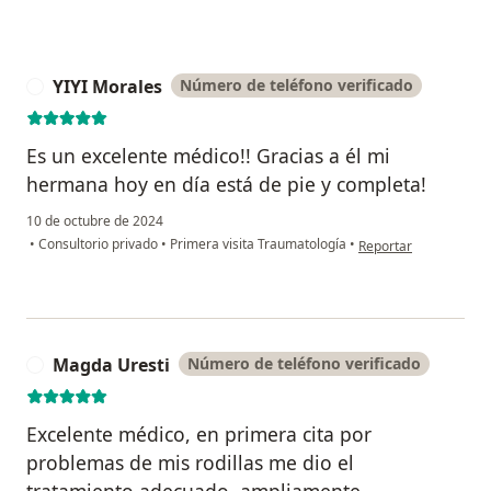
YIYI Morales
Número de teléfono verificado
Y
Es un excelente médico!! Gracias a él mi
hermana hoy en día está de pie y completa!
10 de octubre de 2024
en opinión del usuari
•
Consultorio privado
•
Primera visita Traumatología
•
Reportar
Magda Uresti
Número de teléfono verificado
M
Excelente médico, en primera cita por
problemas de mis rodillas me dio el
tratamiento adecuado, ampliamente