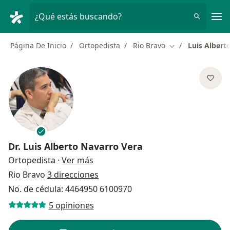
Men
¿Qué estás buscando?
Página De Inicio
Ortopedista
Rio Bravo
Luis Albert
Cambiar de ciud
Dr.
Luis Alberto Navarro Vera
sobre las especializaciones
Ortopedista
·
Ver más
Rio Bravo
3 direcciones
No. de cédula: 4464950 6100970
5 opiniones