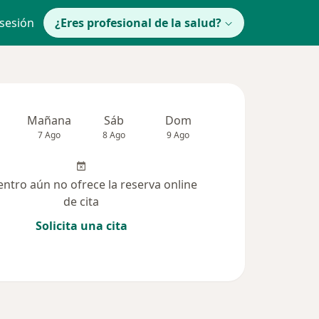
 sesión
¿Eres profesional de la salud?
Mañana
Sáb
Dom
Lun
Mar
7 Ago
8 Ago
9 Ago
10 Ago
11 Ag
entro aún no ofrece la reserva online
de cita
Solicita una cita