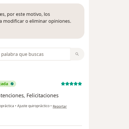
s, por este motivo, los
 modificar o eliminar opiniones.
 opiniones
opiniones
icada
tenciones, Felicitaciones
en opinión del usuario Roberto Lazaro Gutierre
ropráctica
•
Ajuste quiropráctico
•
Reportar