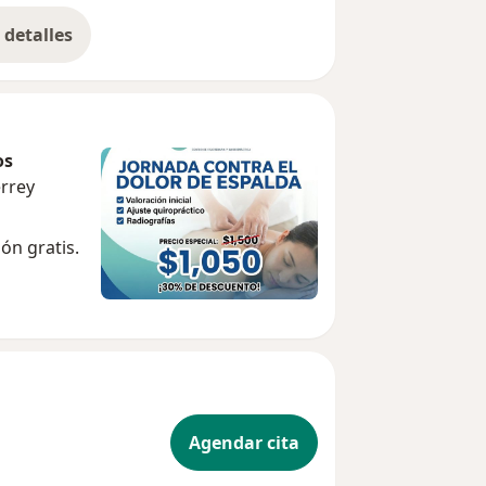
detalles
bre la experiencia
os
errey
ón gratis.
Agendar cita