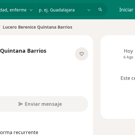
dad, enfermedad o nombre
p. ej. Guadalajara
Iniciar
Lucero Berenice Quintana Barrios
biar de ciudad
 Quintana Barrios
Hoy
6 Ago
sobre las especializaciones
Este c
s
Enviar mensaje
 forma recurrente