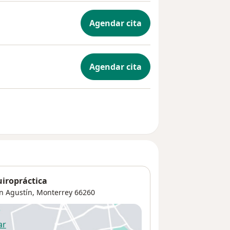
Agendar cita
Agendar cita
uiropráctica
n Agustín
,
Monterrey
66260
ar
 abre en una nueva pestaña