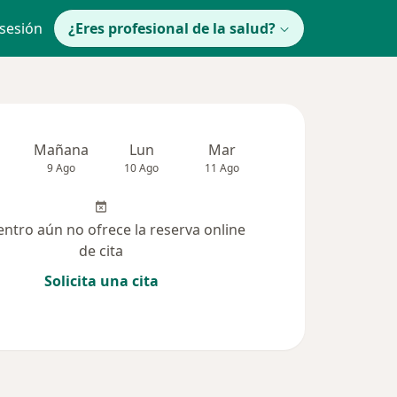
 sesión
¿Eres profesional de la salud?
Mañana
Lun
Mar
Mié
Jue
9 Ago
10 Ago
11 Ago
12 Ago
13 Ag
entro aún no ofrece la reserva online
de cita
Solicita una cita