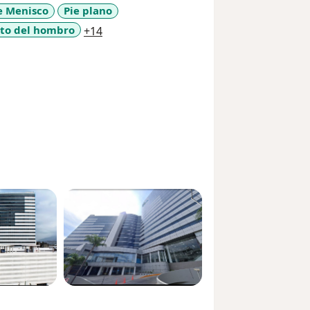
e Menisco
Pie plano
a11y_sr_more_diseases
to del hombro
+14