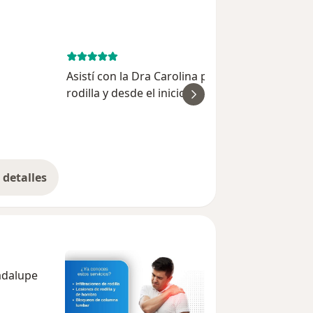
October 4, 
Asistí con la Dra Carolina por un problema en
rodilla y desde el inicio de la consulta fué muy
ver
amable y detallada en sus explicaciones, pasé 
tiempo y me dedicó el tiempo necesario.
Maria
detalles
bre la experiencia
uadalupe