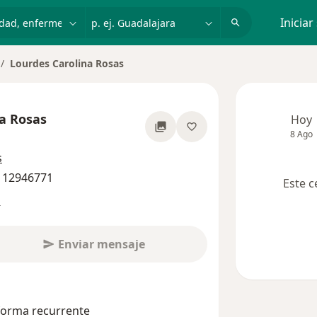
dad, enfermedad o nombre
p. ej. Guadalajara
Iniciar
Lourdes Carolina Rosas
mbiar de ciudad
a Rosas
Hoy
8 Ago
sobre las especializaciones
s
4 12946771
Este c
s
Enviar mensaje
 forma recurrente