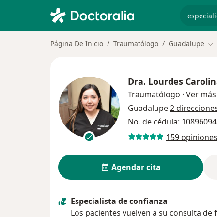
especiali
Página De Inicio
Traumatólogo
Guadalupe
Ca
Dra.
Lourdes Carolin
Traumatólogo
·
Ver más
Guadalupe
2 direccione
No. de cédula: 1089609
159 opinione
Agendar cita
Especialista de confianza
Los pacientes vuelven a su consulta de