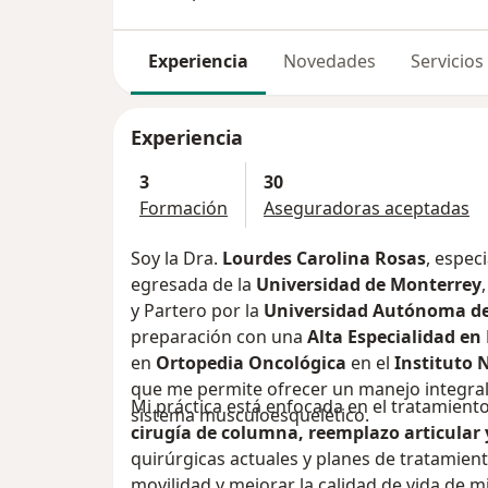
Experiencia
Novedades
Servicios
Experiencia
3
30
Formación
Aseguradoras aceptadas
Soy la Dra.
Lourdes Carolina Rosas
, espec
egresada de la
Universidad de Monterrey
y Partero por la
Universidad Autónoma d
preparación con una
Alta Especialidad en
en
Ortopedia Oncológica
en el
Instituto 
que me permite ofrecer un manejo integral
Mi práctica está enfocada en el tratamient
sistema musculoesquelético.
cirugía de columna, reemplazo articular
quirúrgicas actuales y planes de tratamien
movilidad y mejorar la calidad de vida de m