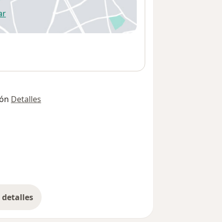
ar
 abre en una nueva pestaña
ión
Detalles
detalles
bre la dirección