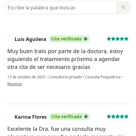
Busca en opiniones
Luis Aguilera
Cita verificada
L
Muy buen trato por parte de la doctora, estoy
siguiendo el tratamiento próximo a agendar
otra cita de ser necesario gracias
13 de octubre de 2025
•
Consultorio privado
•
Consulta Psiquiátrica
•
en opinión del usuario Luis Aguilera
Reportar
Karina Flores
Cita verificada
K
Excelente la Dra, fue una consulta muy