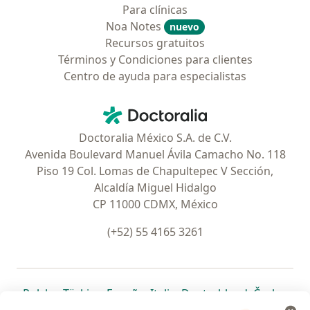
Para clínicas
Noa Notes
nuevo
Recursos gratuitos
Términos y Condiciones para clientes
Centro de ayuda para especialistas
Contacto
Doctoralia - Página de inicio
Doctoralia México S.A. de C.V.
Avenida Boulevard Manuel Ávila Camacho No. 118
Piso 19 Col. Lomas de Chapultepec V Sección,
Alcaldía Miguel Hidalgo
CP 11000 CDMX, México
(+52) 55 4165 3261
se abre en una nueva pestaña
se abre en una nueva pestaña
se abre en una nueva pestaña
se abre en una nueva pes
se abre en 
se a
Polska
,
Türkiye
,
España
,
Italia
,
Deutschland
,
Česko
,
se abre en una nueva pestaña
se abre en una nueva pestaña
se abre en una nueva pestaña
se abre en una nueva p
se abre en 
se abr