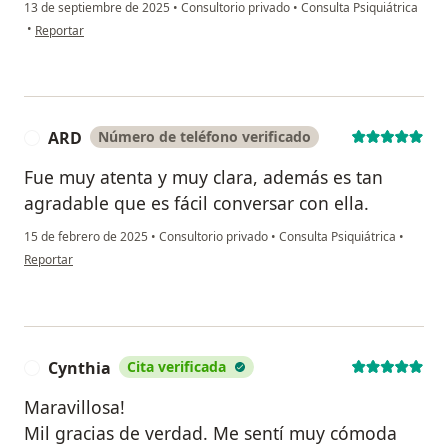
13 de septiembre de 2025
•
Consultorio privado
•
Consulta Psiquiátrica
en opinión del usuario Leonardo Speranza
•
Reportar
ARD
Número de teléfono verificado
A
Fue muy atenta y muy clara, además es tan
agradable que es fácil conversar con ella.
15 de febrero de 2025
•
Consultorio privado
•
Consulta Psiquiátrica
•
en opinión del usuario ARD
Reportar
Cynthia
Cita verificada
C
Maravillosa!
Mil gracias de verdad. Me sentí muy cómoda