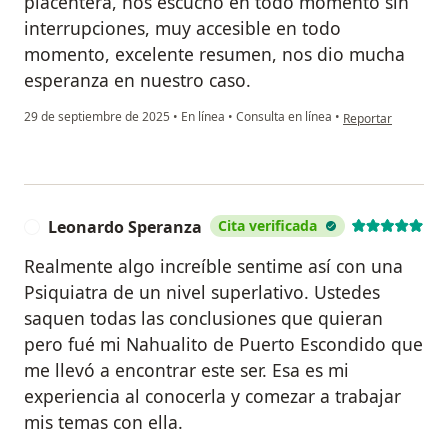
placentera, nos escucho en todo momento sin
interrupciones, muy accesible en todo
momento, excelente resumen, nos dio mucha
esperanza en nuestro caso.
en opinión del usua
29 de septiembre de 2025
•
En línea
•
Consulta en línea
•
Reportar
Leonardo Speranza
Cita verificada
L
Realmente algo increíble sentime así con una
Psiquiatra de un nivel superlativo. Ustedes
saquen todas las conclusiones que quieran
pero fué mi Nahualito de Puerto Escondido que
me llevó a encontrar este ser. Esa es mi
experiencia al conocerla y comezar a trabajar
mis temas con ella.