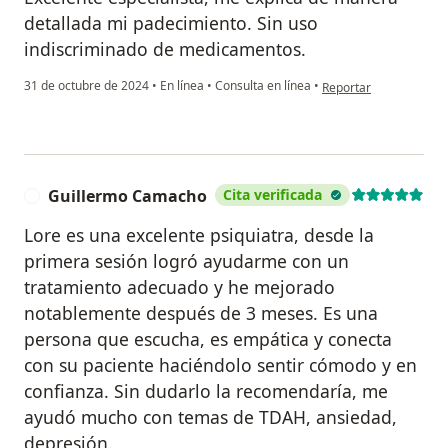
detallada mi padecimiento. Sin uso
indiscriminado de medicamentos.
en opinión del usuario
31 de octubre de 2024
•
En línea
•
Consulta en línea
•
Reportar
Guillermo Camacho
Cita verificada
G
Lore es una excelente psiquiatra, desde la
primera sesión logró ayudarme con un
tratamiento adecuado y he mejorado
notablemente después de 3 meses. Es una
persona que escucha, es empática y conecta
con su paciente haciéndolo sentir cómodo y en
confianza. Sin dudarlo la recomendaría, me
ayudó mucho con temas de TDAH, ansiedad,
depresión.