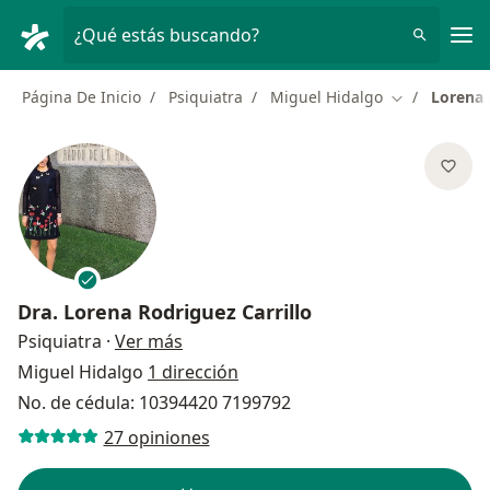
Men
¿Qué estás buscando?
Página De Inicio
Psiquiatra
Miguel Hidalgo
Lorena 
Cambiar de c
Dra.
Lorena Rodriguez Carrillo
sobre las especializaciones
Psiquiatra
·
Ver más
Miguel Hidalgo
1 dirección
No. de cédula: 10394420 7199792
27 opiniones