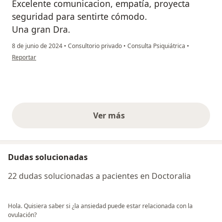
Excelente comunicacion, empatía, proyecta
seguridad para sentirte cómodo.
Una gran Dra.
8 de junio de 2024
•
Consultorio privado
•
Consulta Psiquiátrica
•
en opinión del usuario Alan Be
Reportar
Ver más
opiniones anteriores
Dudas solucionadas
22 dudas solucionadas a pacientes en Doctoralia
Hola. Quisiera saber si ¿la ansiedad puede estar relacionada con la
ovulación?