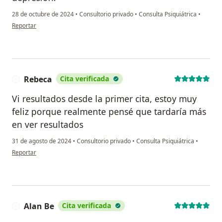
28 de octubre de 2024
•
Consultorio privado
•
Consulta Psiquiátrica
•
en opinión del usuario Guillermo Camacho
Reportar
Rebeca
Cita verificada
R
Vi resultados desde la primer cita, estoy muy
feliz porque realmente pensé que tardaría más
en ver resultados
31 de agosto de 2024
•
Consultorio privado
•
Consulta Psiquiátrica
•
en opinión del usuario Rebeca
Reportar
Alan Be
Cita verificada
A