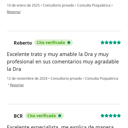
10 de enero de 2025
•
Consultorio privado
•
Consulta Psiquiátrica
•
en opinión del usuario Cynthia
Reportar
Roberto
Cita verificada
R
Excelente trato y muy amable la Dra y muy
profesional en sus comentarios muy agradable
la Dra
12 de noviembre de 2024
•
Consultorio privado
•
Consulta Psiquiátrica
en opinión del usuario Roberto
•
Reportar
BCR
Cita verificada
B
Excelente especialista, me explica de manera