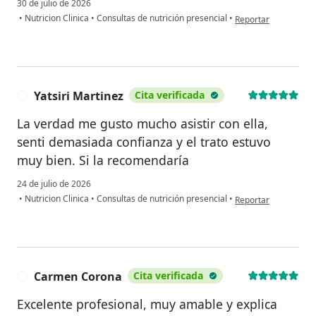
30 de julio de 2026
en opinión del usuari
•
Nutricion Clinica
•
Consultas de nutrición presencial
•
Reportar
Yatsiri Martinez
Cita verificada
Y
La verdad me gusto mucho asistir con ella,
senti demasiada confianza y el trato estuvo
muy bien. Si la recomendaría
24 de julio de 2026
en opinión del usuari
•
Nutricion Clinica
•
Consultas de nutrición presencial
•
Reportar
Carmen Corona
Cita verificada
C
Excelente profesional, muy amable y explica