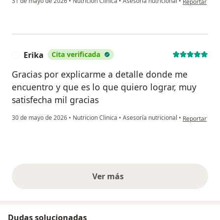
31 de mayo de 2026
•
Nutricion Clinica
•
Asesoría nutricional
•
Reportar
Erika
Cita verificada
E
Gracias por explicarme a detalle donde me
encuentro y que es lo que quiero lograr, muy
satisfecha mil gracias
en opinión del
30 de mayo de 2026
•
Nutricion Clinica
•
Asesoría nutricional
•
Reportar
Ver más
opiniones anteriores
Dudas solucionadas