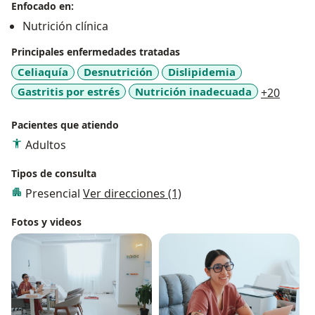
Enfocado en:
Nutrición clínica
Principales enfermedades tratadas
Celiaquía
Desnutrición
Dislipidemia
a11y_s
Gastritis por estrés
Nutrición inadecuada
+20
Pacientes que atiendo
Adultos
Tipos de consulta
Presencial
Ver direcciones (1)
Fotos y videos