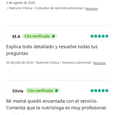
3 de agosto de 2026
en opinión del usuari
•
Nutricion Clinica
•
Consultas de nutrición presencial
•
Reportar
M.A
Cita verificada
M
Explica todo detallado y resuelve todas tus
preguntas
en opinión del
30 de julio de 2026
•
Nutricion Clinica
•
Asesoría nutricional
•
Reportar
Silvia
Cita verificada
S
Mi mamá quedó encantada con el servicio.
Comenta que la nutriologa es muy profesional.