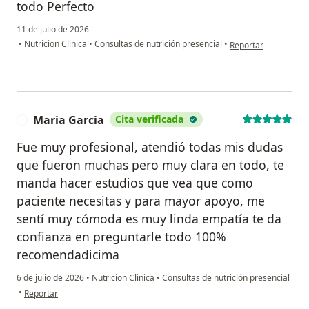
todo Perfecto
11 de julio de 2026
en opinión del usua
•
Nutricion Clinica
•
Consultas de nutrición presencial
•
Reportar
Maria Garcia
Cita verificada
M
Fue muy profesional, atendió todas mis dudas
que fueron muchas pero muy clara en todo, te
manda hacer estudios que vea que como
paciente necesitas y para mayor apoyo, me
sentí muy cómoda es muy linda empatía te da
confianza en preguntarle todo 100%
recomendadicima
6 de julio de 2026
•
Nutricion Clinica
•
Consultas de nutrición presencial
en opinión del usuario Maria Garcia
•
Reportar