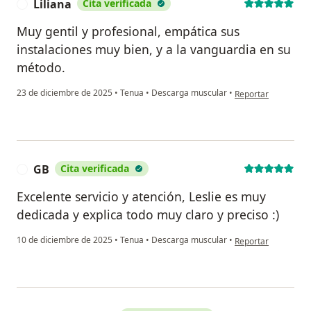
Liliana
Cita verificada
L
Muy gentil y profesional, empática sus
instalaciones muy bien, y a la vanguardia en su
método.
en opinión del usuar
23 de diciembre de 2025
•
Tenua
•
Descarga muscular
•
Reportar
GB
Cita verificada
G
Excelente servicio y atención, Leslie es muy
dedicada y explica todo muy claro y preciso :)
en opinión del usua
10 de diciembre de 2025
•
Tenua
•
Descarga muscular
•
Reportar