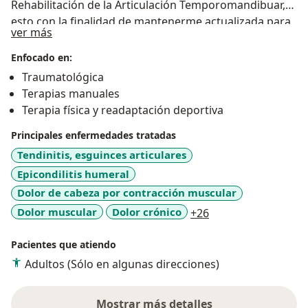
Rehabilitación de la Articulación Temporomandibuar,
esto con la finalidad de mantenerme actualizada para
Sobre mí
ver más
así brindar una mejor valoración a mis pacientes, así
como un tratamiento personalizado con ejercicios
Enfocado en:
terapéuticos y técnicas adecuadas para lograr una
Traumatológica
mejor calidad de vida.
Terapias manuales
Terapia física y readaptación deportiva
Principales enfermedades tratadas
Tendinitis, esguinces articulares
Epicondilitis humeral
Dolor de cabeza por contracción muscular
a11y_sr_more_dise
Dolor muscular
Dolor crónico
+26
Pacientes que atiendo
Adultos (Sólo en algunas direcciones)
Mostrar más detalles