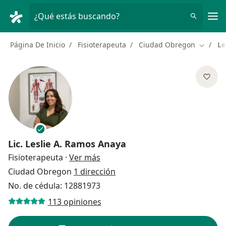
Men
¿Qué estás buscando?
Página De Inicio
Fisioterapeuta
Ciudad Obregon
Le
Cambiar
Lic.
Leslie A. Ramos Anaya
sobre las especializaciones
Fisioterapeuta
·
Ver más
Ciudad Obregon
1 dirección
No. de cédula: 12881973
113 opiniones