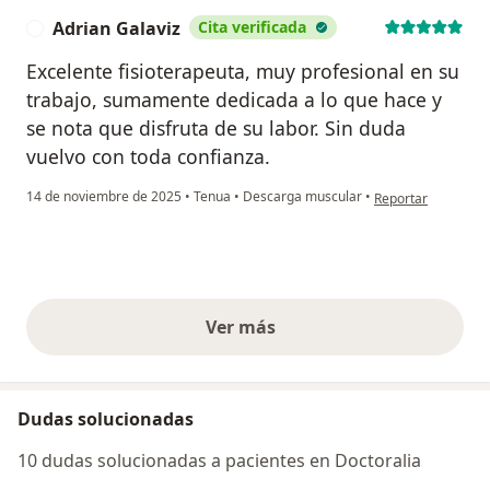
Adrian Galaviz
Cita verificada
A
Excelente fisioterapeuta, muy profesional en su
trabajo, sumamente dedicada a lo que hace y
se nota que disfruta de su labor. Sin duda
vuelvo con toda confianza.
en opinión del usua
14 de noviembre de 2025
•
Tenua
•
Descarga muscular
•
Reportar
Ver más
opiniones anteriores
Dudas solucionadas
10 dudas solucionadas a pacientes en Doctoralia