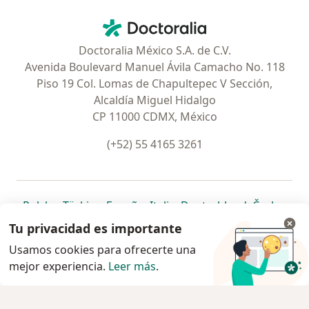
Contacto
Doctoralia - Página de inicio
Doctoralia México S.A. de C.V.
Avenida Boulevard Manuel Ávila Camacho No. 118
Piso 19 Col. Lomas de Chapultepec V Sección,
Alcaldía Miguel Hidalgo
CP 11000 CDMX, México
(+52) 55 4165 3261
se abre en una nueva pestaña
se abre en una nueva pestaña
se abre en una nueva pestaña
se abre en una nueva pes
se abre en 
se a
Polska
,
Türkiye
,
España
,
Italia
,
Deutschland
,
Česko
,
se abre en una nueva pestaña
se abre en una nueva pestaña
se abre en una nueva pestaña
se abre en una nueva p
se abre en 
se abr
Portugal
,
México
,
Chile
,
Brasil
,
Argentina
,
Perú
,
Tu privacidad es importante
se abre en una nueva pe
Colombia
Usamos cookies para ofrecerte una
mejor experiencia.
www.doctoralia.com.mx © 2026 - Encuentra tu
Leer más
.
especialista y pide cita