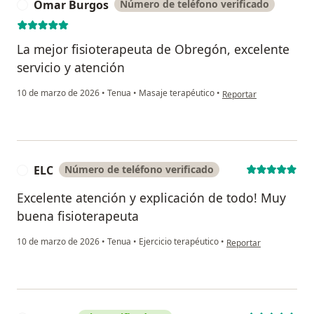
Omar Burgos
Número de teléfono verificado
O
La mejor fisioterapeuta de Obregón, excelente
servicio y atención
en opinión del usuario
10 de marzo de 2026
•
Tenua
•
Masaje terapéutico
•
Reportar
ELC
Número de teléfono verificado
E
Excelente atención y explicación de todo! Muy
buena fisioterapeuta
en opinión del usuario
10 de marzo de 2026
•
Tenua
•
Ejercicio terapéutico
•
Reportar