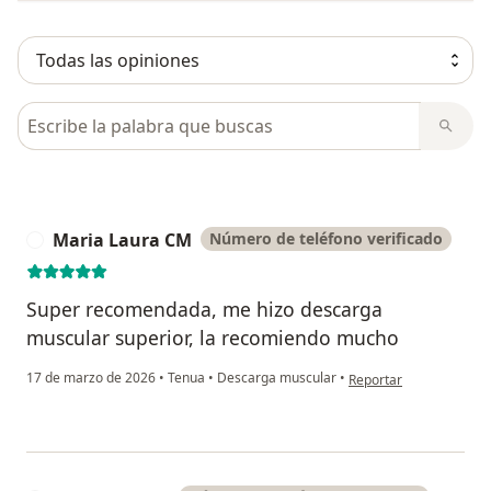
Busca en opiniones
Maria Laura CM
Número de teléfono verificado
M
Super recomendada, me hizo descarga
muscular superior, la recomiendo mucho
en opinión del usuario
17 de marzo de 2026
•
Tenua
•
Descarga muscular
•
Reportar