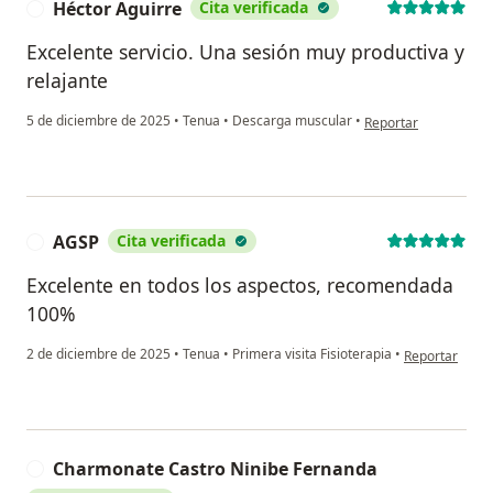
Héctor Aguirre
Cita verificada
H
Excelente servicio. Una sesión muy productiva y
relajante
en opinión del usuar
5 de diciembre de 2025
•
Tenua
•
Descarga muscular
•
Reportar
AGSP
Cita verificada
A
Excelente en todos los aspectos, recomendada
100%
en opinión del
2 de diciembre de 2025
•
Tenua
•
Primera visita Fisioterapia
•
Reportar
Charmonate Castro Ninibe Fernanda
C