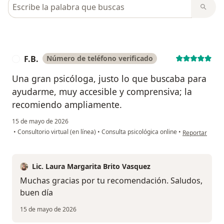
Busca en opiniones
F.B.
Número de teléfono verificado
F
Una gran psicóloga, justo lo que buscaba para
ayudarme, muy accesible y comprensiva; la
recomiendo ampliamente.
15 de mayo de 2026
en opinión del 
•
Consultorio virtual (en línea)
•
Consulta psicológica online
•
Reportar
Lic. Laura Margarita Brito Vasquez
Muchas gracias por tu recomendación. Saludos,
buen día
15 de mayo de 2026