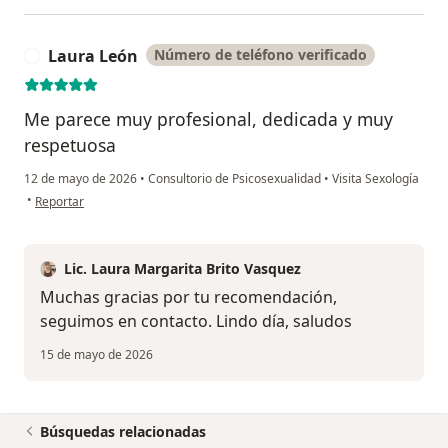
Laura León
Número de teléfono verificado
L
Me parece muy profesional, dedicada y muy
respetuosa
12 de mayo de 2026
•
Consultorio de Psicosexualidad
•
Visita Sexología
en opinión del usuario Laura León
•
Reportar
Lic. Laura Margarita Brito Vasquez
Muchas gracias por tu recomendación,
seguimos en contacto. Lindo día, saludos
15 de mayo de 2026
Búsquedas relacionadas