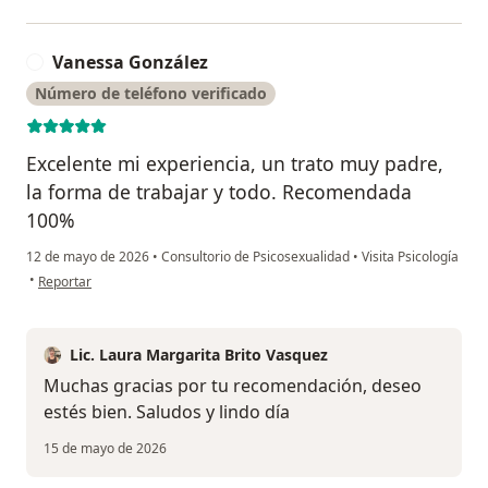
Vanessa González
V
Número de teléfono verificado
Excelente mi experiencia, un trato muy padre,
la forma de trabajar y todo. Recomendada
100%
12 de mayo de 2026
•
Consultorio de Psicosexualidad
•
Visita Psicología
en opinión del usuario Vanessa González
•
Reportar
Lic. Laura Margarita Brito Vasquez
Muchas gracias por tu recomendación, deseo
estés bien. Saludos y lindo día
15 de mayo de 2026