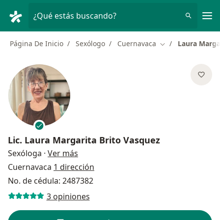
Men
¿Qué estás buscando?
Página De Inicio
Sexólogo
Cuernavaca
Laura Marga
Cambiar de ciuda
Lic.
Laura Margarita Brito Vasquez
sobre las especializaciones
Sexóloga
·
Ver más
Cuernavaca
1 dirección
No. de cédula: 2487382
3 opiniones