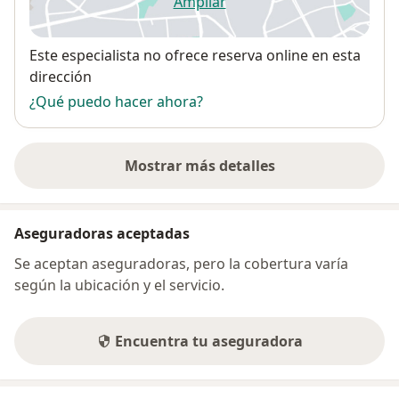
Ampliar
se abre en una nueva pestañ
Disponibilidad
Este especialista no ofrece reserva online en esta
dirección
¿Qué puedo hacer ahora?
Mostrar más detalles
sobre la dirección
Aseguradoras aceptadas
Se aceptan aseguradoras, pero la cobertura varía
según la ubicación y el servicio.
Encuentra tu aseguradora