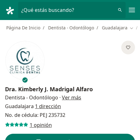
Men
¿Qué estás buscando?
Página De Inicio
Dentista - Odontólogo
Guadalajara
Camb
Dra.
Kimberly J. Madrigal Alfaro
sobre las especializacion
Dentista - Odontólogo
·
Ver más
Guadalajara
1 dirección
No. de cédula: PEJ 235732
1 opinión