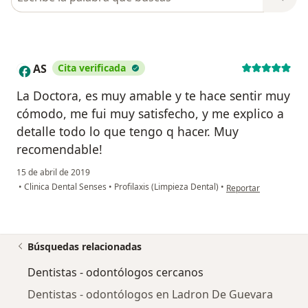
AS
Cita verificada
A
La Doctora, es muy amable y te hace sentir muy
cómodo, me fui muy satisfecho, y me explico a
detalle todo lo que tengo q hacer. Muy
recomendable!
15 de abril de 2019
en opinión del usuari
•
Clinica Dental Senses
•
Profilaxis (Limpieza Dental)
•
Reportar
Búsquedas relacionadas
Dentistas - odontólogos cercanos
Dentistas - odontólogos en Ladron De Guevara