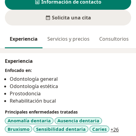
Información de contacto
Solicita una cita
Experiencia
Servicios y precios
Consultorios
Experiencia
Enfocado en:
Odontología general
Odontología estética
Prostodoncia
Rehabilitación bucal
Principales enfermedades tratadas
Anomalía dentaria
Ausencia dentaria
a11y_s
Bruxismo
Sensibilidad dentaria
Caries
+26