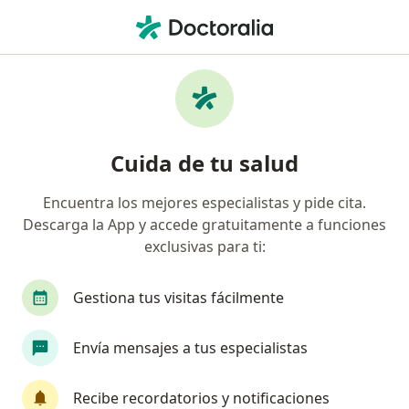
Men
¿Qué estás buscando?
Página De Inicio
Psicólogo
Benito Juárez
Judit Guzmá
Cuida de tu salud
Encuentra los mejores especialistas y pide cita.
Descarga la App y accede gratuitamente a funciones
exclusivas para ti:
Lic.
Judit Guzmán
sobre las especializaciones
Psicóloga
·
Ver más
Gestiona tus visitas fácilmente
Benito Juárez
1 dirección
No. de cédula: 12724818
Envía mensajes a tus especialistas
9 opiniones
Recibe recordatorios y notificaciones