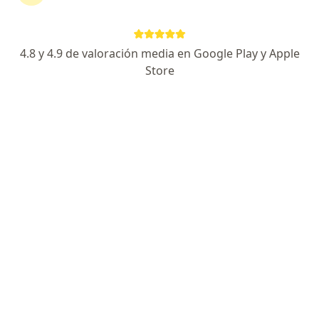
Información de contacto
Solicita una cita
4.8 y 4.9 de valoración media en Google Play y Apple
Store
Experiencia
Servicios y precios
Consultorios
Experiencia
Psicóloga especialista en atención psicológica a
víctimas de violencia sexual y de pareja. Atiendo a
personas de todas las edades desde un enfoque
cálido, respetuoso y libre de juicio.
Cuento con formación en terapias cognitivas y
experiencia en intervención en crisis,
acompañamiento y prevención en casos de violencia.
He trabajado ampliamente con niñas, niños, jóvenes y
personas adultas.