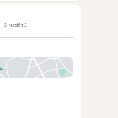
Dirección 3
ar
 abre en una nueva pestaña