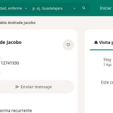
dad, enfermedad o nombre
p. ej. Guadalajara
Iniciar
ablo Andrade Jacobo
de Jacobo
Visita 
Visita p
las especializaciones
s
Hoy
1 12741930
7 Ago
s
Este c
Enviar mensaje
 forma recurrente