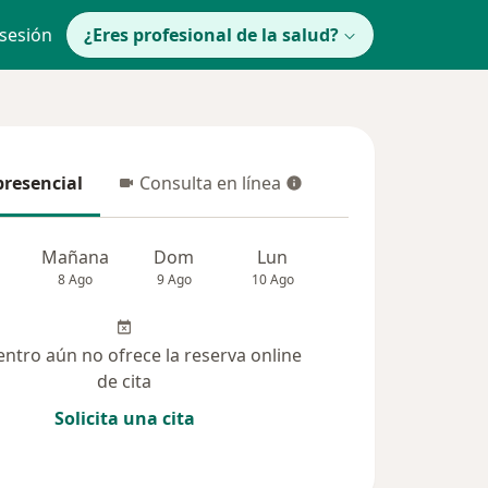
 sesión
¿Eres profesional de la salud?
presencial
Consulta en línea
resencial
Consulta en línea
Mañana
Dom
Lun
Mar
Mié
8 Ago
9 Ago
10 Ago
11 Ago
12 Ag
entro aún no ofrece la reserva online
de cita
Solicita una cita