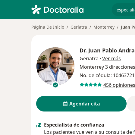
especiali
Página De Inicio
Geriatra
Monterrey
Juan P
Dr.
Juan Pablo Andra
sobre 
Geriatra
·
Ver más
Monterrey
3 direccione
No. de cédula: 1046372
456 opinione
Agendar cita
Especialista de confianza
Los pacientes vuelven a su consulta de