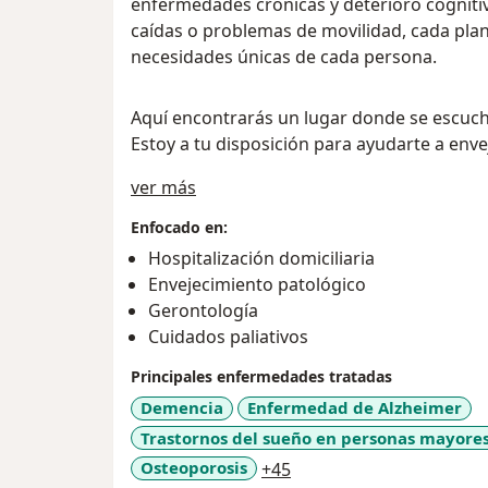
enfermedades crónicas y deterioro cognitivo
caídas o problemas de movilidad, cada plan
necesidades únicas de cada persona.
Aquí encontrarás un lugar donde se escuc
Estoy a tu disposición para ayudarte a enve
Sobre mí
ver más
Enfocado en:
Hospitalización domiciliaria
Envejecimiento patológico
Gerontología
Cuidados paliativos
Principales enfermedades tratadas
Demencia
Enfermedad de Alzheimer
Trastornos del sueño en personas mayore
a11y_sr_more_diseases
Osteoporosis
+45