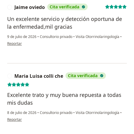
Jaime oviedo
Cita verificada
J
Un excelente servicio y detección oportuna de
la enfermedad,mil gracias
9 de julio de 2026
•
Consultorio privado
•
Visita Otorrinolaringología
•
en opinión del usuario Jaime oviedo
Reportar
Maria Luisa colli che
Cita verificada
M
Excelente trato y muy buena repuesta a todas
mis dudas
8 de julio de 2026
•
Consultorio privado
•
Visita Otorrinolaringología
•
en opinión del usuario Maria Luisa colli che
Reportar