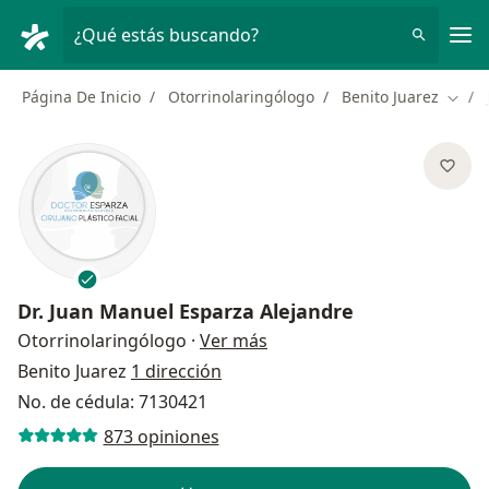
Men
¿Qué estás buscando?
Página De Inicio
Otorrinolaringólogo
Benito Juarez
Cambi
Dr.
Juan Manuel Esparza Alejandre
sobre las especializaciones
Otorrinolaringólogo
·
Ver más
Benito Juarez
1 dirección
No. de cédula: 7130421
873 opiniones