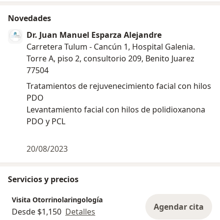
medicina avalada por la Universidad de Quintana Roo.
☛ Asistencia a múltiples congresos nacionales e
Novedades
internacionales de otorrinolaringología. Avalados por
Dr. Juan Manuel Esparza Alejandre
la Sociedad Mexicana de Otorrinolaringología y
Carretera Tulum - Cancún 1, Hospital Galenia.
Cirugía de Cabeza y Cuello y por la Federación
Torre A, piso 2, consultorio 209, Benito Juarez
Mexicana de Otorrinolaringología y Cirugía de Cabeza
77504
y Cuello.
Tratamientos de rejuvenecimiento facial con hilos
☛ Actualmente realizo mi trabajo en la práctica
PDO
privada en el hospital Galenia.
Levantamiento facial con hilos de polidioxanona
PDO y PCL
★ Educación:
☛ 1995-2001 Guadalajara, Jalisco. México.
☛ Carrera de medicina en la Universidad de
20/08/2023
Guadalajara.
Servicios y precios
☛ 2002-2006 León Guanajuato
☛ Curso de especialización en Otorrinolaringología y
Visita Otorrinolaringología
cirugía de cabeza y cuello.
Agendar cita
Desde $1,150
Detalles
Presenté 4 trabajos de investigación en el 53 congreso