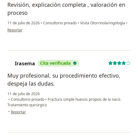
Revisión, explicación completa , valoración en
proceso
11 de julio de 2026
•
Consultorio privado
•
Visita Otorrinolaringología
•
en opinión del usuario María Araceli Sánchez Delgado
Reportar
Irasema
Cita verificada
I
Muy profesional, su procedimiento efectivo,
despeja las dudas.
11 de julio de 2026
•
Consultorio privado
•
Fractura simple huesos propios de la nariz.
Tratamiento quirúrgico
en opinión del usuario Irasema
•
Reportar