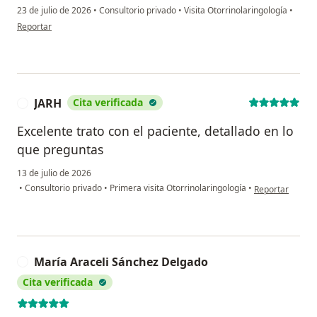
23 de julio de 2026
•
Consultorio privado
•
Visita Otorrinolaringología
•
en opinión del usuario LMAS
Reportar
JARH
Cita verificada
J
Excelente trato con el paciente, detallado en lo
que preguntas
13 de julio de 2026
en opinión del 
•
Consultorio privado
•
Primera visita Otorrinolaringología
•
Reportar
María Araceli Sánchez Delgado
M
Cita verificada