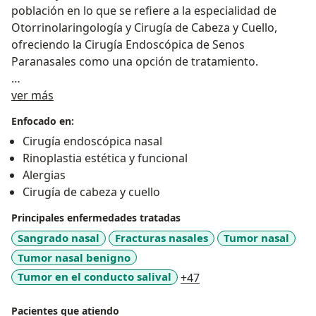
población en lo que se refiere a la especialidad de
Otorrinolaringología y Cirugía de Cabeza y Cuello,
ofreciendo la Cirugía Endoscópica de Senos
Paranasales como una opción de tratamiento.
Sobre mí
★ Experiencia:
ver más
☛ Realice la especialidad de otorrinolaringología y
Enfocado en:
cirugía de cabeza y cuello 2002-2006 en UMAE 1 León
Cirugía endoscópica nasal
Guanajuato.
Rinoplastia estética y funcional
☛ Obtuve el premio al alumno más destacado de mi
Alergias
especialidad en el año 2004.
Cirugía de cabeza y cuello
☛ Practica Institucional en el Hospital General de Zona
Jesús Kumate Rodríguez en Cancún Quintana Roo
Principales enfermedades tratadas
2006-2009.
Sangrado nasal
Fracturas nasales
Tumor nasal
☛ Ganador del premio PRIZE TO THE MEDICAL BY
Tumor nasal benigno
ACHIVEMENT FOR A BETTER LIFE otorgado por la
a11y_sr_more_diseas
Tumor en el conducto salival
+47
Organización Internacional de Medicina IOCIM,
Durante los años; 2009, 2010, 2011 y 2012.
Pacientes que atiendo
☛ Participación en el curso de cirugía endoscópica de