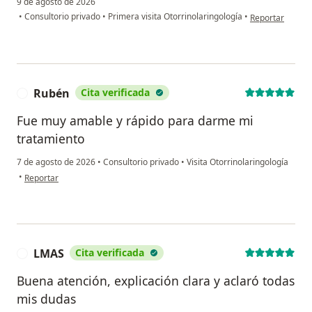
9 de agosto de 2026
en opinión del 
•
Consultorio privado
•
Primera visita Otorrinolaringología
•
Reportar
Rubén
Cita verificada
R
Fue muy amable y rápido para darme mi
tratamiento
7 de agosto de 2026
•
Consultorio privado
•
Visita Otorrinolaringología
en opinión del usuario Rubén
•
Reportar
LMAS
Cita verificada
L
Buena atención, explicación clara y aclaró todas
mis dudas