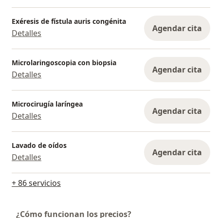
nacional de la sociedad mexicana de
otorrinolaringología y cirugía de cabeza y cuello
Exéresis de fístula auris congénita
Agendar cita
titulados:
Detalles
☛ Comparación de inhibidores cox 2 vs. Corticoide
tópico nasal en pacientes con poliposis nasal sin
Microlaringoscopia con biopsia
componente alérgico.
Agendar cita
Detalles
☛ Resultados de miringoplastias en el H. E. IMSS CMN
León Gto. Durante el periodo 1998-2002.
☛ Quinolona vs. Clindamicina en manejo de sinusitis
Microcirugía laríngea
Agendar cita
cónica.
Detalles
☛ Respuesta a lisados bacterianos en pacientes
pediátricos con cuadros infecciosos repetitivos.
Lavado de oídos
Agendar cita
Detalles
+ 86 servicios
¿Cómo funcionan los precios?