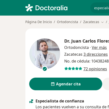
especiali
Página De Inicio
Ortodoncista
Zacatecas
Camb
Dr.
Juan Carlos Flore
s
Ortodoncista
·
Ver más
Zacatecas
3 direcciones
No. de cédula: 1043824
72 opiniones
Agendar cita
Especialista de confianza
Los pacientes vuelven a su consulta de