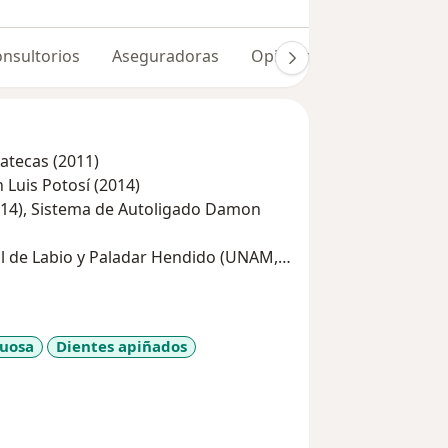
nsultorios
Aseguradoras
Opiniones (72)
Dudas 
atecas (2011)
Luis Potosí (2014)
o Damon
al de Labio y Paladar Hendido (UNAM,
tuosa
Dientes apiñados
sr_more_diseases