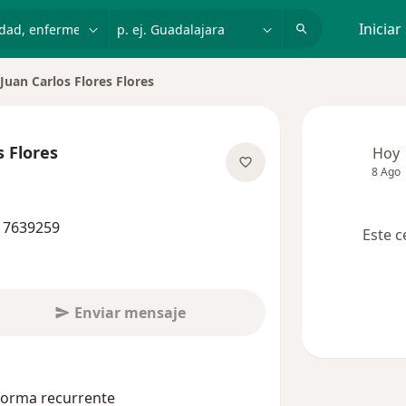
dad, enfermedad o nombre
p. ej. Guadalajara
Iniciar
Juan Carlos Flores Flores
iar de ciudad
s Flores
Hoy
8 Ago
obre las especializaciones
8 7639259
Este c
Enviar mensaje
 forma recurrente