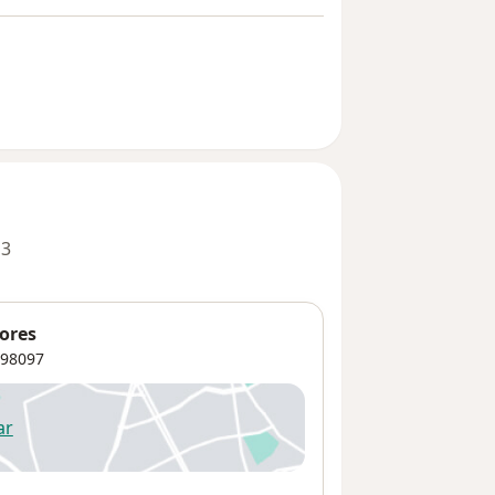
 3
lores
98097
ar
 abre en una nueva pestaña