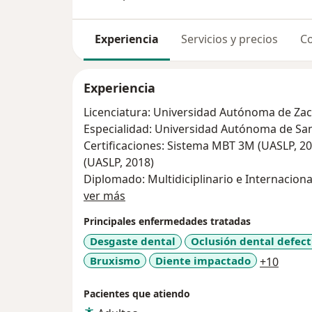
Experiencia
Servicios y precios
Co
Experiencia
Licenciatura: Universidad Autónoma de Zac
Especialidad: Universidad Autónoma de San 
Certificaciones: Sistema MBT 3M (UASLP, 2014), Sistema de Autoligad
(UASLP, 2018)
Diplomado: Multidiciplinario e Internacion
Sobre mí
2024)
ver más
Principales enfermedades tratadas
Desgaste dental
Oclusión dental defec
a11y_
Bruxismo
Diente impactado
+10
Pacientes que atiendo