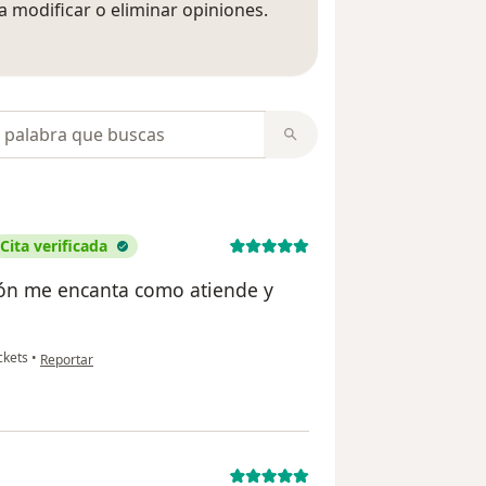
 modificar o eliminar opiniones.
 opiniones
opiniones
Cita verificada
ión me encanta como atiende y
en opinión del usuario María del refugio Macias regalado
ckets
•
Reportar