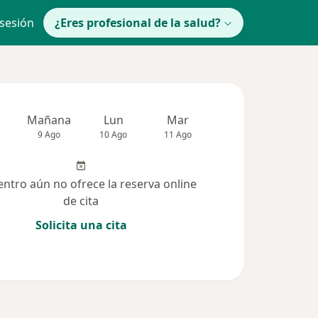
 sesión
¿Eres profesional de la salud?
Mañana
Lun
Mar
Mié
Jue
9 Ago
10 Ago
11 Ago
12 Ago
13 Ag
entro aún no ofrece la reserva online
de cita
Solicita una cita