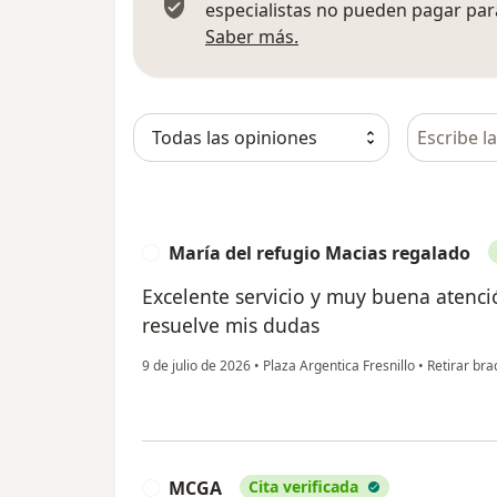
especialistas no pueden pagar para
Más información sobre
Saber más.
Busca en 
María del refugio Macias regalado
M
Excelente servicio y muy buena atenc
resuelve mis dudas
9 de julio de 2026
•
Plaza Argentica Fresnillo
•
Retirar bra
MCGA
Cita verificada
M