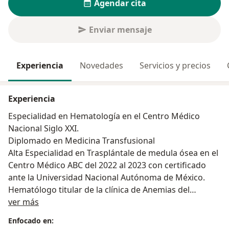
Agendar cita
Enviar mensaje
Experiencia
Novedades
Servicios y precios
Experiencia
Especialidad en Hematología en el Centro Médico
Nacional Siglo XXI.
Diplomado en Medicina Transfusional
Alta Especialidad en Trasplántale de medula ósea en el
Centro Médico ABC del 2022 al 2023 con certificado
ante la Universidad Nacional Autónoma de México.
Hematólogo titular de la clínica de Anemias del
Sobre mí
Hospital de Especialidades CMNSXXI y adjunto a la
ver más
clínica de Trasplante de Células Hematopoyéticas del
Enfocado en:
2023 al 2024.