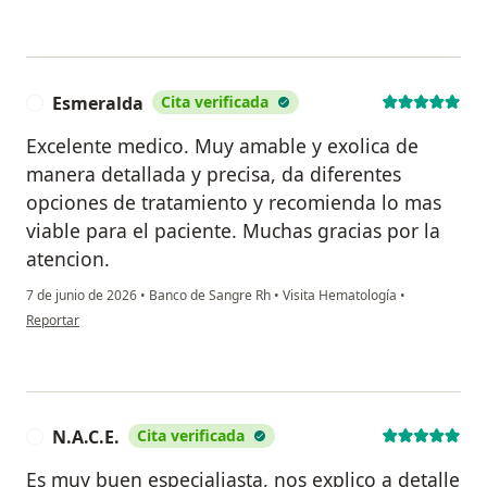
Esmeralda
Cita verificada
E
Excelente medico. Muy amable y exolica de
manera detallada y precisa, da diferentes
opciones de tratamiento y recomienda lo mas
viable para el paciente. Muchas gracias por la
atencion.
7 de junio de 2026
•
Banco de Sangre Rh
•
Visita Hematología
•
en opinión del usuario Esmeralda
Reportar
N.A.C.E.
Cita verificada
N
Es muy buen especialiasta, nos explico a detalle