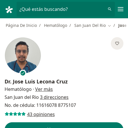
Men
¿Qué estás buscando?
Página De Inicio
Hematólogo
San Juan Del Rio
Jose
Cambiar d
Dr.
Jose Luis Lecona Cruz
sobre las especializaciones
Hematólogo
·
Ver más
San Juan del Rio
3 direcciones
No. de cédula: 11616078 8775107
43 opiniones