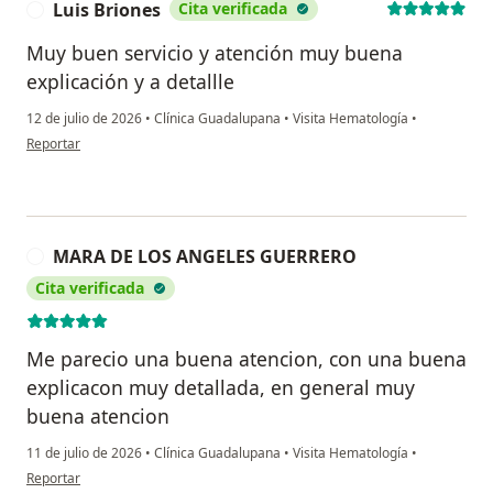
Luis Briones
Cita verificada
L
Muy buen servicio y atención muy buena
explicación y a detallle
12 de julio de 2026
•
Clínica Guadalupana
•
Visita Hematología
•
en opinión del usuario Luis Briones
Reportar
MARA DE LOS ANGELES GUERRERO
M
Cita verificada
Me parecio una buena atencion, con una buena
explicacon muy detallada, en general muy
buena atencion
11 de julio de 2026
•
Clínica Guadalupana
•
Visita Hematología
•
en opinión del usuario MARA DE LOS ANGELES GUERRERO
Reportar