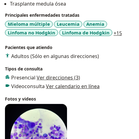
Trasplante medula ósea
Medico Hematologo en Hospital Regional del Instituto
Mexicano del Seguro Social
Principales enfermedades tratadas
Mieloma múltiple
Leucemia
Anemia
a11y_s
Linfoma no Hodgkin
Linfoma de Hodgkin
+15
Pacientes que atiendo
Adultos (Sólo en algunas direcciones)
Tipos de consulta
Presencial
Ver direcciones (3)
Videoconsulta
Ver calendario en línea
Fotos y videos