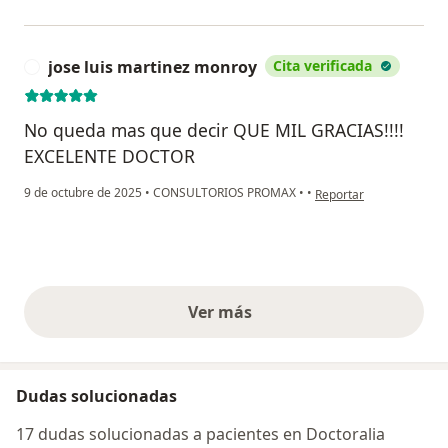
jose luis martinez monroy
Cita verificada
J
No queda mas que decir QUE MIL GRACIAS!!!!
EXCELENTE DOCTOR
en opinión del usuario 
9 de octubre de 2025
•
CONSULTORIOS PROMAX
•
•
Reportar
Ver más
opiniones anteriores
Dudas solucionadas
17 dudas solucionadas a pacientes en Doctoralia