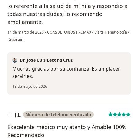
lo referente a la salud de mi hija y respondio a
todas nuestras dudas, lo recomiendo
ampliamente.
14 de marzo de 2026
•
CONSULTORIOS PROMAX
•
Visita Hematología
•
en opinión del usuario N.A.C.E.
Reportar
Dr. Jose Luis Lecona Cruz
Muchas gracias por su confianza. Es un placer
servirles.
18 de mayo de 2026
J.L
Número de teléfono verificado
J
Execelente médico muy atento y Amable 100%
Recomendado