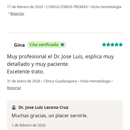
17 de febrero de 2026
•
CONSULTORIOS PROMAX
•
Visita Hematología
en opinión del usuario J.L
•
Reportar
Gina
Cita verificada
G
Muy profesional el Dr. Jose Luis, esplica muy
detallado y muy paciente.
Excelente trato.
31 de enero de 2026
•
Clínica Guadalupana
•
Visita Hematología
•
en opinión del usuario Gina
Reportar
Dr. Jose Luis Lecona Cruz
Muchas gracias, un placer servirle.
1 de febrero de 2026