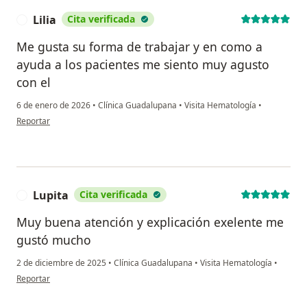
Lilia
Cita verificada
L
Me gusta su forma de trabajar y en como a
ayuda a los pacientes me siento muy agusto
con el
6 de enero de 2026
•
Clínica Guadalupana
•
Visita Hematología
•
en opinión del usuario Lilia
Reportar
Lupita
Cita verificada
L
Muy buena atención y explicación exelente me
gustó mucho
2 de diciembre de 2025
•
Clínica Guadalupana
•
Visita Hematología
•
en opinión del usuario Lupita
Reportar