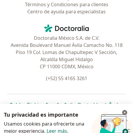
Términos y Condiciones para clientes
Centro de ayuda para especialistas
Contacto
Doctoralia - Página de inicio
Doctoralia México S.A. de C.V.
Avenida Boulevard Manuel Ávila Camacho No. 118
Piso 19 Col. Lomas de Chapultepec V Sección,
Alcaldía Miguel Hidalgo
CP 11000 CDMX, México
(+52) 55 4165 3261
se abre en una nueva pestaña
se abre en una nueva pestaña
se abre en una nueva pestaña
se abre en una nueva pes
se abre en 
se a
Polska
,
Türkiye
,
España
,
Italia
,
Deutschland
,
Česko
,
se abre en una nueva pestaña
se abre en una nueva pestaña
se abre en una nueva pestaña
se abre en una nueva p
se abre en 
se abr
Portugal
,
México
,
Chile
,
Brasil
,
Argentina
,
Perú
,
Tu privacidad es importante
se abre en una nueva pe
Colombia
Usamos cookies para ofrecerte una
mejor experiencia.
www.doctoralia.com.mx © 2026 - Encuentra tu
Leer más
.