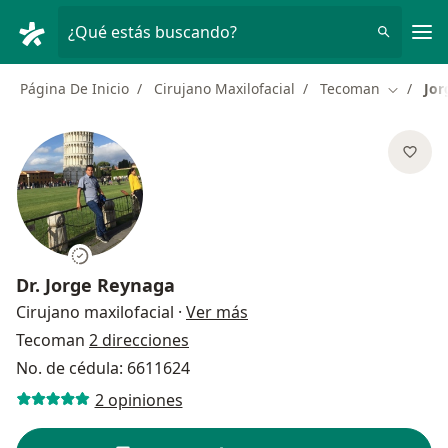
Men
¿Qué estás buscando?
Página De Inicio
Cirujano Maxilofacial
Tecoman
Jor
Cambiar 
Dr.
Jorge Reynaga
sobre las especializacione
Cirujano maxilofacial
·
Ver más
Tecoman
2 direcciones
No. de cédula: 6611624
2 opiniones