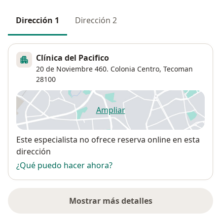
Dirección 1
Dirección 2
Clínica del Pacifico
20 de Noviembre 460. Colonia Centro,
Tecoman
28100
Ampliar
se abre en una nueva pestañ
Disponibilidad
Este especialista no ofrece reserva online en esta
dirección
¿Qué puedo hacer ahora?
Mostrar más detalles
sobre la dirección