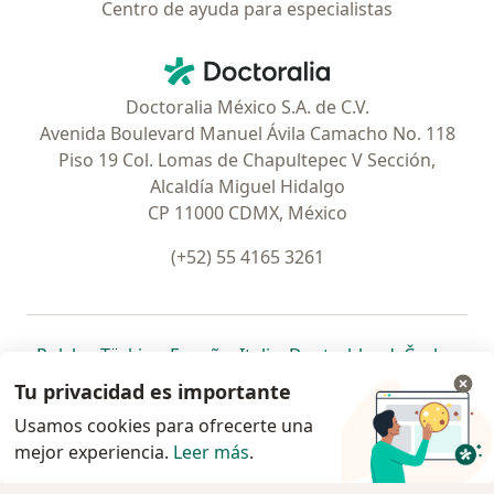
Centro de ayuda para especialistas
Contacto
Doctoralia - Página de inicio
Doctoralia México S.A. de C.V.
Avenida Boulevard Manuel Ávila Camacho No. 118
Piso 19 Col. Lomas de Chapultepec V Sección,
Alcaldía Miguel Hidalgo
CP 11000 CDMX, México
(+52) 55 4165 3261
se abre en una nueva pestaña
se abre en una nueva pestaña
se abre en una nueva pestaña
se abre en una nueva pes
se abre en 
se a
Polska
,
Türkiye
,
España
,
Italia
,
Deutschland
,
Česko
,
se abre en una nueva pestaña
se abre en una nueva pestaña
se abre en una nueva pestaña
se abre en una nueva p
se abre en 
se abr
Portugal
,
México
,
Chile
,
Brasil
,
Argentina
,
Perú
,
Tu privacidad es importante
se abre en una nueva pe
Colombia
Usamos cookies para ofrecerte una
mejor experiencia.
www.doctoralia.com.mx © 2026 - Encuentra tu
Leer más
.
especialista y pide cita