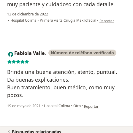
muy paciente y cuidadoso con cada detalle.
13 de diciembre de 2022
en opinión del usuar
•
Hospital Colima
•
Primera visita Cirugia Maxilofacial
•
Reportar
Fabiola Valle.
Número de teléfono verificado
F
Brinda una buena atención, atento, puntual.
Da buenas explicaciones.
Buen tratamiento, buen médico, como muy
pocos.
en opinión del usuario Fabiola
19 de mayo de 2021
•
Hospital Colima
•
Otro
•
Reportar
Búsquedas relacionadas