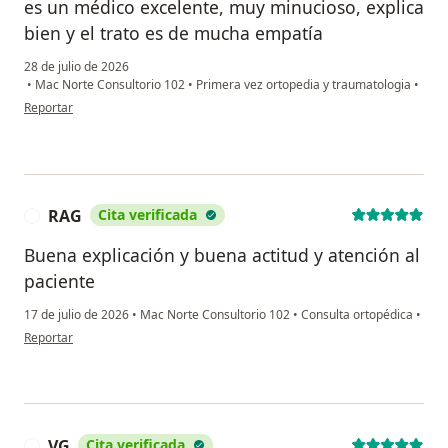
es un médico excelente, muy minucioso, explica
bien y el trato es de mucha empatía
28 de julio de 2026
•
Mac Norte Consultorio 102
•
Primera vez ortopedia y traumatologia
•
en opinión del usuario Marcela López Serna
Reportar
RAG
Cita verificada
R
Buena explicación y buena actitud y atención al
paciente
17 de julio de 2026
•
Mac Norte Consultorio 102
•
Consulta ortopédica
•
en opinión del usuario RAG
Reportar
VG
Cita verificada
V