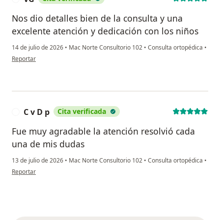
Nos dio detalles bien de la consulta y una
excelente atención y dedicación con los niños
14 de julio de 2026
•
Mac Norte Consultorio 102
•
Consulta ortopédica
•
en opinión del usuario VG
Reportar
C v D p
Cita verificada
C
Fue muy agradable la atención resolvió cada
una de mis dudas
13 de julio de 2026
•
Mac Norte Consultorio 102
•
Consulta ortopédica
•
en opinión del usuario C v D p
Reportar