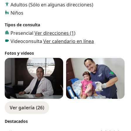
Adultos (Sólo en algunas direcciones)
especialidad. Estoy aquí para ayudar a quienes más
Niños
amas, será un honor recibir tu confianza para
acompañarte en el camino hacia la salud y el bienestar.
Tipos de consulta
Presencial
Ver direcciones (1)
Videoconsulta
Ver calendario en línea
Fotos y videos
Ver galería (26)
Destacados