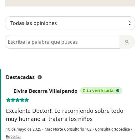
Busca en opiniones
Destacadas
Elvira Becerra Villalpando
Cita verificada
E
Excelente Doctor!! Lo recomiendo sobre todo
muy humano al tratar a los niños
10 de mayo de 2025
•
Mac Norte Consultorio 102
•
Consulta ortopédica
•
en opinión del usuario Elvira Becerra Villalpando
Reportar