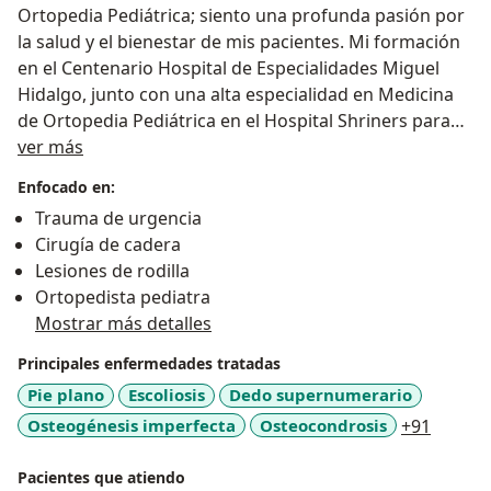
Ortopedia Pediátrica; siento una profunda pasión por
la salud y el bienestar de mis pacientes. Mi formación
en el Centenario Hospital de Especialidades Miguel
Hidalgo, junto con una alta especialidad en Medicina
de Ortopedia Pediátrica en el Hospital Shriners para
Sobre mí
Niños, me ha permitido entender las complejidades
ver más
del aparato músculo-esquelético, no solo desde un
Enfocado en:
enfoque médico, sino también desde un lugar
Trauma de urgencia
humano. Cada día, me esfuerzo por brindar atención
Cirugía de cadera
compasiva y personalizada, reconociendo que detrás
Lesiones de rodilla
de cada diagnóstico hay una historia y una familia que
Ortopedista pediatra
confía en mí.
Mostrar más detalles
Mi compromiso va más allá de la medicina; se trata de
Principales enfermedades tratadas
establecer conexiones genuinas con mis pacientes y
Pie plano
Escoliosis
Dedo supernumerario
sus familias. A lo largo de mi trayectoria, he tenido el
a11y_s
Osteogénesis imperfecta
Osteocondrosis
+91
privilegio de formar parte de diversas instituciones y
sociedades que enriquecen mi práctica y me
Pacientes que atiendo
mantienen actualizado en los avances de nuestra