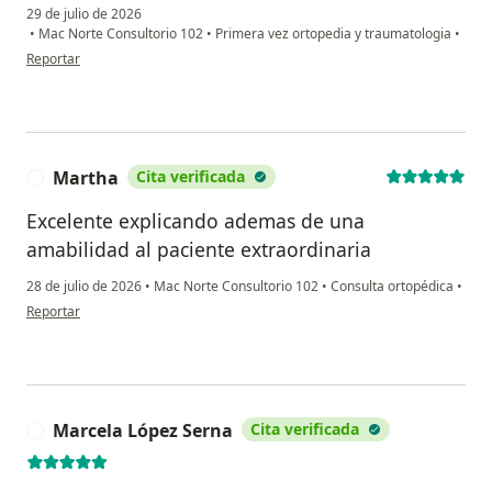
29 de julio de 2026
•
Mac Norte Consultorio 102
•
Primera vez ortopedia y traumatologia
•
en opinión del usuario Anahi Reyes
Reportar
Martha
Cita verificada
M
Excelente explicando ademas de una
amabilidad al paciente extraordinaria
28 de julio de 2026
•
Mac Norte Consultorio 102
•
Consulta ortopédica
•
en opinión del usuario Martha
Reportar
Marcela López Serna
Cita verificada
M