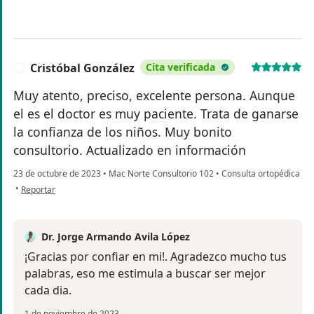
Cristóbal González
Cita verificada
C
Muy atento, preciso, excelente persona. Aunque
el es el doctor es muy paciente. Trata de ganarse
la confianza de los niños. Muy bonito
consultorio. Actualizado en información
23 de octubre de 2023
•
Mac Norte Consultorio 102
•
Consulta ortopédica
en opinión del usuario Cristóbal González
•
Reportar
Dr. Jorge Armando Avila López
¡Gracias por confiar en mi!. Agradezco mucho tus
palabras, eso me estimula a buscar ser mejor
cada dia.
1 de noviembre de 2023