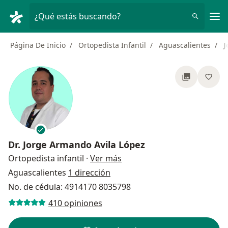
Men
¿Qué estás buscando?
Página De Inicio
Ortopedista Infantil
Aguascalientes
J
Dr.
Jorge Armando Avila López
sobre las especializaciones
Ortopedista infantil
·
Ver más
Aguascalientes
1 dirección
No. de cédula: 4914170 8035798
410 opiniones