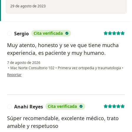
29 de agosto de 2023
Sergio
Cita verificada
S
Muy atento, honesto y se ve que tiene mucha
experiencia, es paciente y muy humano.
7 de agosto de 2026
•
Mac Norte Consultorio 102
•
Primera vez ortopedia y traumatologia
•
en opinión del usuario Sergio
Reportar
Anahi Reyes
Cita verificada
A
Súper recomendable, excelente médico, trato
amable y respetuoso