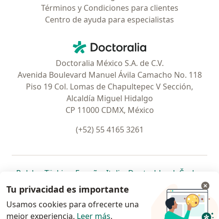
Términos y Condiciones para clientes
Centro de ayuda para especialistas
Contacto
Doctoralia - Página de inicio
Doctoralia México S.A. de C.V.
Avenida Boulevard Manuel Ávila Camacho No. 118
Piso 19 Col. Lomas de Chapultepec V Sección,
Alcaldía Miguel Hidalgo
CP 11000 CDMX, México
(+52) 55 4165 3261
se abre en una nueva pestaña
se abre en una nueva pestaña
se abre en una nueva pestaña
se abre en una nueva pes
se abre en 
se a
Polska
,
Türkiye
,
España
,
Italia
,
Deutschland
,
Česko
,
se abre en una nueva pestaña
se abre en una nueva pestaña
se abre en una nueva pestaña
se abre en una nueva p
se abre en 
se abr
Portugal
,
México
,
Chile
,
Brasil
,
Argentina
,
Perú
,
Tu privacidad es importante
se abre en una nueva pe
Colombia
Usamos cookies para ofrecerte una
mejor experiencia.
www.doctoralia.com.mx © 2026 - Encuentra tu
Leer más
.