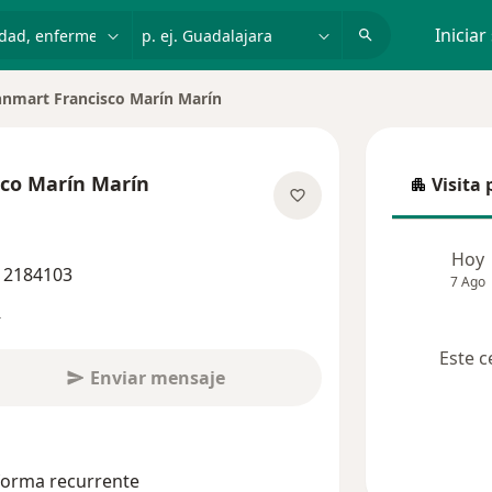
dad, enfermedad o nombre
p. ej. Guadalajara
Iniciar
hnmart Francisco Marín Marín
sco Marín Marín
Visita 
Visita p
bre las especializaciones
Hoy
 12184103
7 Ago
s
Este c
Enviar mensaje
 forma recurrente