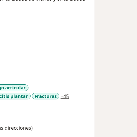
go articular
a11y_sr_more_diseases
citis plantar
Fracturas
+45
as direcciones)