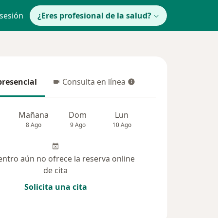
 sesión
¿Eres profesional de la salud?
presencial
Consulta en línea
resencial
Consulta en línea
Mañana
Dom
Lun
Mar
Mié
8 Ago
9 Ago
10 Ago
11 Ago
12 Ag
entro aún no ofrece la reserva online
de cita
Solicita una cita