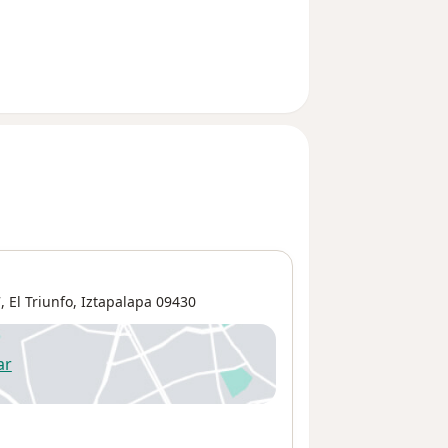
7,
El Triunfo
,
Iztapalapa
09430
ar
 abre en una nueva pestaña