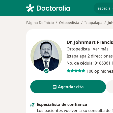
especiali
Página De Inicio
Ortopedista
Iztapalapa
Jo
Dr.
Johnmart Franci
so
Ortopedista
·
Ver más
Iztapalapa
2 direcciones
No. de cédula: 9186361
100 opinione
Agendar cita
Especialista de confianza
Los pacientes vuelven a su consulta de