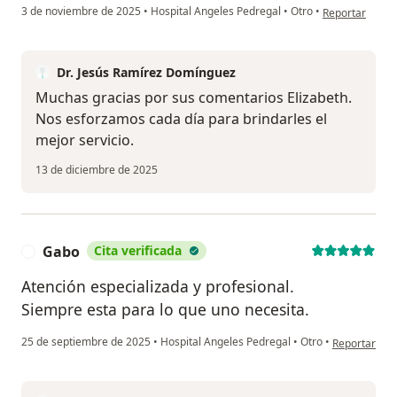
en opinión del 
3 de noviembre de 2025
•
Hospital Angeles Pedregal
•
Otro
•
Reportar
Dr. Jesús Ramírez Domínguez
Muchas gracias por sus comentarios Elizabeth.
Nos esforzamos cada día para brindarles el
mejor servicio.
13 de diciembre de 2025
Gabo
Cita verificada
G
Atención especializada y profesional.
Siempre esta para lo que uno necesita.
en opinión d
25 de septiembre de 2025
•
Hospital Angeles Pedregal
•
Otro
•
Reportar