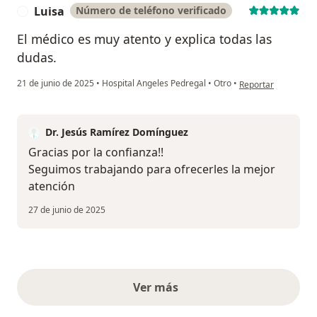
Luisa
Número de teléfono verificado
L
El médico es muy atento y explica todas las
dudas.
en opinión del usuar
21 de junio de 2025
•
Hospital Angeles Pedregal
•
Otro
•
Reportar
Dr. Jesús Ramírez Domínguez
Gracias por la confianza!!
Seguimos trabajando para ofrecerles la mejor
atención
27 de junio de 2025
Ver más
opiniones anteriores