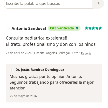
Busca en opiniones
Antonio Sandoval
Cita verificada
A
Consulta pediatrica excelente!!
El trato, profesionalismo y don con los niños
en opinión del usua
27 de abril de 2026
•
Hospital Angeles Pedregal
•
Otro
•
Reportar
Dr. Jesús Ramírez Domínguez
Muchas gracias por tu opinión Antonio.
Seguimos trabajando para ofrecerles la mejor
atencion.
25 de mayo de 2026