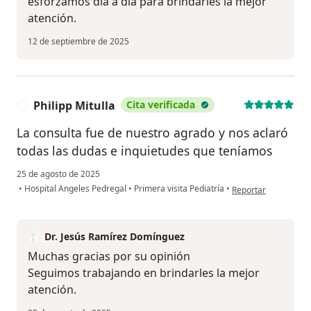
esforzamos día a día para brindarles la mejor
atención.
12 de septiembre de 2025
Philipp Mitulla
Cita verificada
P
La consulta fue de nuestro agrado y nos aclaró
todas las dudas e inquietudes que teníamos
25 de agosto de 2025
en opinión del usuari
•
Hospital Angeles Pedregal
•
Primera visita Pediatría
•
Reportar
Dr. Jesús Ramírez Domínguez
Muchas gracias por su opinión
Seguimos trabajando en brindarles la mejor
atención.