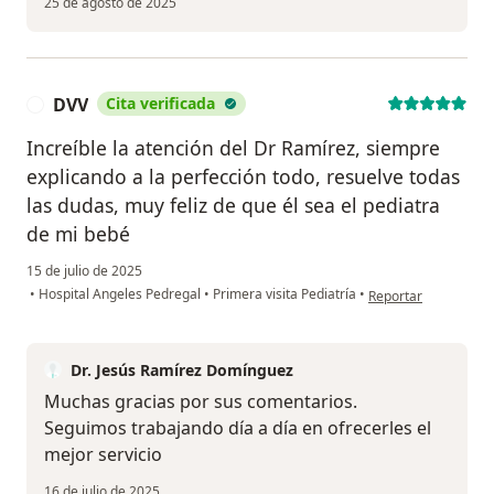
25 de agosto de 2025
DVV
Cita verificada
D
Increíble la atención del Dr Ramírez, siempre
explicando a la perfección todo, resuelve todas
las dudas, muy feliz de que él sea el pediatra
de mi bebé
15 de julio de 2025
en opinión del usuar
•
Hospital Angeles Pedregal
•
Primera visita Pediatría
•
Reportar
Dr. Jesús Ramírez Domínguez
Muchas gracias por sus comentarios.
Seguimos trabajando día a día en ofrecerles el
mejor servicio
16 de julio de 2025