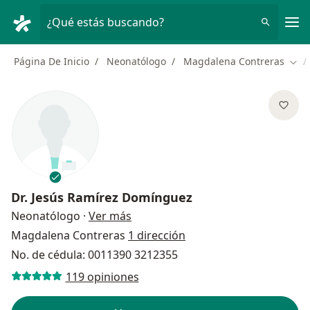
Men
¿Qué estás buscando?
Página De Inicio
Neonatólogo
Magdalena Contreras
Camb
Dr.
Jesús Ramírez Domínguez
sobre las especializaciones
Neonatólogo
·
Ver más
Magdalena Contreras
1 dirección
No. de cédula: 0011390 3212355
119 opiniones