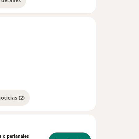
detalles
bre la experiencia
Mostrar más noticias (2)
s o perianales