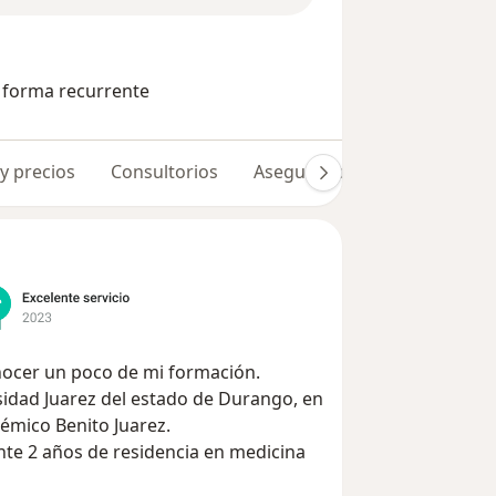
e forma recurrente
 y precios
Consultorios
Aseguradoras
Opiniones 
arral y te invito a conocer un poco de mi formación.
rsidad Juarez del estado de Durango, en
démico Benito Juarez.
ante 2 años de residencia en medicina