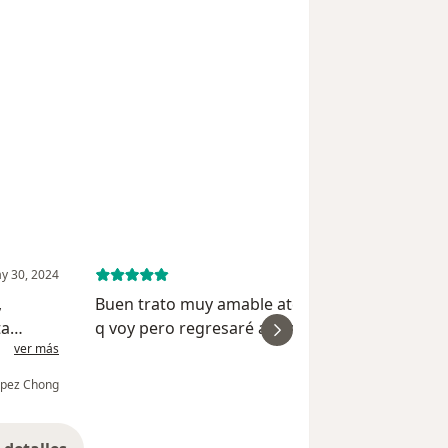
y 30, 2024
May 25, 
Buen trato muy amable atento es la primera v
ta
q voy pero regresaré apenas veré q tal el
ver más
ver
fesional
tratamiento, espere mucho para ir xq m dicen
isfecha
en Queretaro hay mucho especialista q son
López Chong
Aida Te
déspotas pero nada q v...