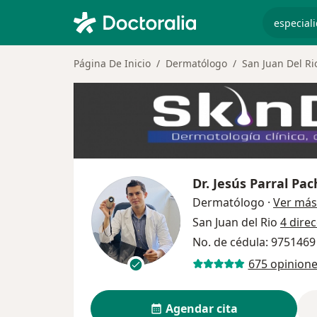
especiali
Página De Inicio
Dermatólogo
San Juan Del Ri
Dr.
Jesús Parral Pa
Dermatólogo
·
Ver más
San Juan del Rio
4 dire
No. de cédula: 975146
675 opinion
Agendar cita