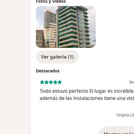
Fotos y videos
Ver galería (1)
Destacados
Ma
Todo estuvo perfecto El lugar es increíble,
además de las instalaciones tiene una vis
hermosa y el trato del doctor es muy pro
y agradable Estoy muy agradecida y sat
Virginia 