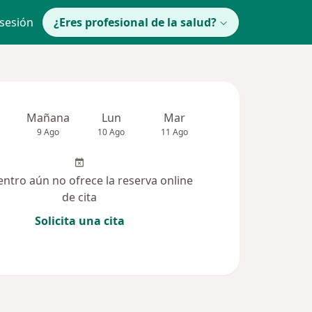
 sesión
¿Eres profesional de la salud?
Mañana
Lun
Mar
Mié
Jue
9 Ago
10 Ago
11 Ago
12 Ago
13 Ag
entro aún no ofrece la reserva online
de cita
Solicita una cita