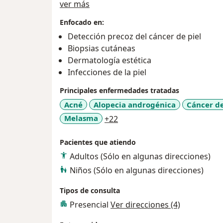
Sobre mí
Realicé la subespecialidad en Dermatología en el Centro Médico Nacional Siglo
ver más
XXI, en el cual tuve la oportunidad de realizar distintas rotaciones, entre ellas el
Enfocado en:
hospital general de México, Instituto nacio
Detección precoz del cáncer de piel
Pascua. Ademas me desempeñe como jefe de
Biopsias cutáneas
de mi formación.
Dermatología estética
Actualmente cursando diplomado en dermato
Infecciones de la piel
infantil de México Federico Gomez.
Cerrificado por el consejo mexicano de der
Principales enfermedades tratadas
Me pongo a su servicio, consulta dermatolo
Acné
Alopecia androgénica
Cáncer de
Juan del Rio.
a11y_sr_more_diseases
Melasma
+22
Pacientes que atiendo
Adultos (Sólo en algunas direcciones)
Niños (Sólo en algunas direcciones)
Tipos de consulta
Presencial
Ver direcciones (4)