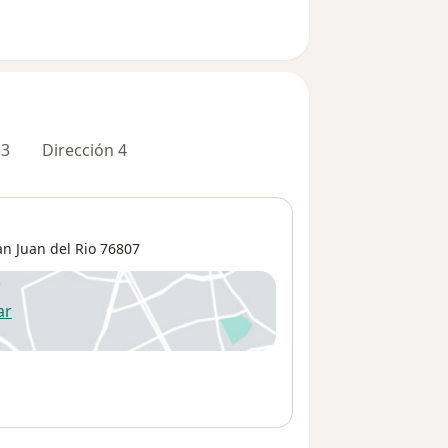
 3
Dirección 4
an Juan del Rio
76807
ar
 abre en una nueva pestaña