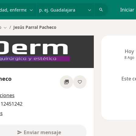
dad, enfermedad o nombre
p. ej. Guadalajara
Iniciar
o
Jesús Parral Pacheco
Cambiar de ciudad
Hoy
8 Ago
checo
Este c
sobre las especializaciones
cciones
9 12451242
es
Enviar mensaje