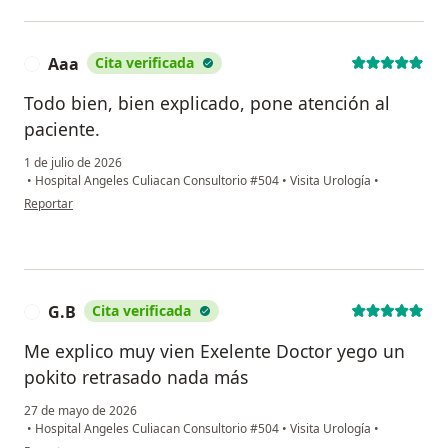
Aaa
Cita verificada
A
Todo bien, bien explicado, pone atención al
paciente.
1 de julio de 2026
•
Hospital Angeles Culiacan Consultorio #504
•
Visita Urología
•
en opinión del usuario Aaa
Reportar
G.B
Cita verificada
G
Me explico muy vien Exelente Doctor yego un
pokito retrasado nada más
27 de mayo de 2026
•
Hospital Angeles Culiacan Consultorio #504
•
Visita Urología
•
en opinión del usuario G.B