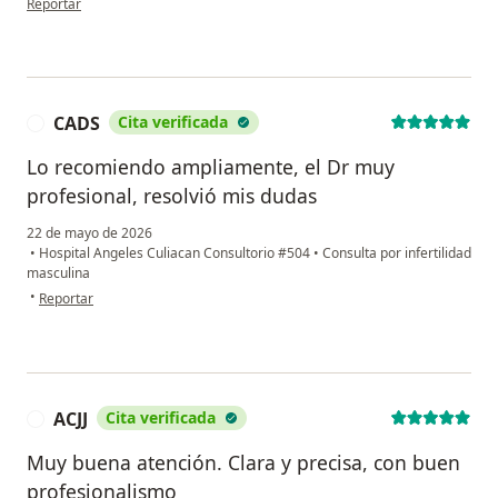
Reportar
CADS
Cita verificada
C
Lo recomiendo ampliamente, el Dr muy
profesional, resolvió mis dudas
22 de mayo de 2026
•
Hospital Angeles Culiacan Consultorio #504
•
Consulta por infertilidad
masculina
en opinión del usuario CADS
•
Reportar
ACJJ
Cita verificada
A
Muy buena atención. Clara y precisa, con buen
profesionalismo