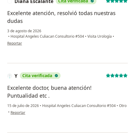
Diana Escalante
Cita verificada
D
Excelente atención, resolvió todas nuestras
dudas
3 de agosto de 2026
•
Hospital Angeles Culiacan Consultorio #504
•
Visita Urología
•
en opinión del usuario Diana Escalante
Reportar
Y
Cita verificada
Excelente doctor, buena atención!
Puntualidad etc .
15 de julio de 2026
•
Hospital Angeles Culiacan Consultorio #504
•
Otro
en opinión del usuario Y
•
Reportar