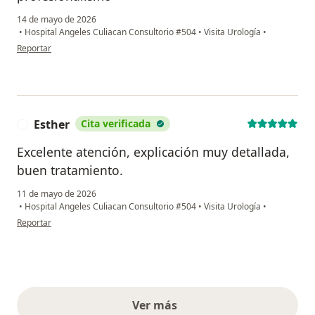
14 de mayo de 2026
•
Hospital Angeles Culiacan Consultorio #504
•
Visita Urología
•
en opinión del usuario ACJJ
Reportar
Esther
Cita verificada
E
Excelente atención, explicación muy detallada,
buen tratamiento.
11 de mayo de 2026
•
Hospital Angeles Culiacan Consultorio #504
•
Visita Urología
•
en opinión del usuario Esther
Reportar
Ver más
opiniones anteriores