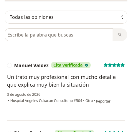
Busca en opiniones
Manuel Valdez
Cita verificada
M
Un trato muy profesional con mucho detalle
que explica muy bien la situación
3 de agosto de 2026
en opinión del usuari
•
Hospital Angeles Culiacan Consultorio #504
•
Otro
•
Reportar