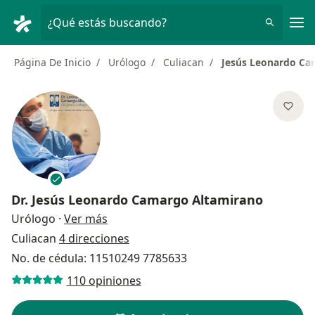
Men
¿Qué estás buscando?
Página De Inicio
Urólogo
Culiacan
Jesús Leonardo Ca
Dr.
Jesús Leonardo Camargo Altamirano
sobre las especializaciones
Urólogo
·
Ver más
Culiacan
4 direcciones
No. de cédula: 11510249 7785633
110 opiniones