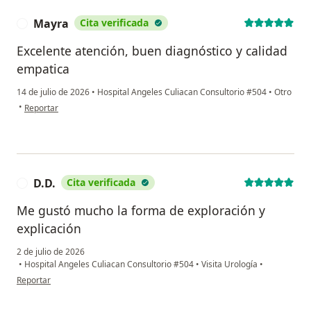
Mayra
Cita verificada
M
Excelente atención, buen diagnóstico y calidad
empatica
14 de julio de 2026
•
Hospital Angeles Culiacan Consultorio #504
•
Otro
en opinión del usuario Mayra
•
Reportar
D.D.
Cita verificada
D
Me gustó mucho la forma de exploración y
explicación
2 de julio de 2026
•
Hospital Angeles Culiacan Consultorio #504
•
Visita Urología
•
en opinión del usuario D.D.
Reportar