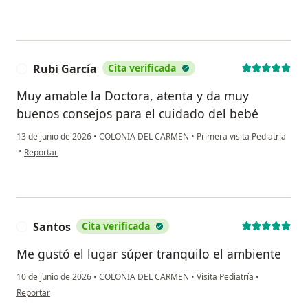
Rubi García
Cita verificada
R
Muy amable la Doctora, atenta y da muy
buenos consejos para el cuidado del bebé
13 de junio de 2026
•
COLONIA DEL CARMEN
•
Primera visita Pediatría
en opinión del usuario Rubi García
•
Reportar
Santos
Cita verificada
S
Me gustó el lugar súper tranquilo el ambiente
10 de junio de 2026
•
COLONIA DEL CARMEN
•
Visita Pediatría
•
en opinión del usuario Santos
Reportar