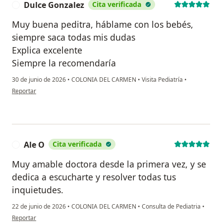
Dulce Gonzalez
Cita verificada
D
Muy buena peditra, háblame con los bebés,
siempre saca todas mis dudas
Explica excelente
Siempre la recomendaría
30 de junio de 2026
•
COLONIA DEL CARMEN
•
Visita Pediatría
•
en opinión del usuario Dulce Gonzalez
Reportar
Ale O
Cita verificada
A
Muy amable doctora desde la primera vez, y se
dedica a escucharte y resolver todas tus
inquietudes.
22 de junio de 2026
•
COLONIA DEL CARMEN
•
Consulta de Pediatria
•
en opinión del usuario Ale O
Reportar