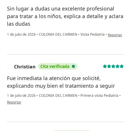
Sin lugar a dudas una excelente profesional
para tratar a los niños, explica a detalle y aclara
las dudas
en opinión del
1 de julio de 2026
•
COLONIA DEL CARMEN
•
Visita Pediatría
•
Reportar
Christian
Cita verificada
C
Fue inmediata la atención que solicité,
explicando muy bien el tratamiento a seguir
1 de julio de 2026
•
COLONIA DEL CARMEN
•
Primera visita Pediatría
•
en opinión del usuario Christian
Reportar