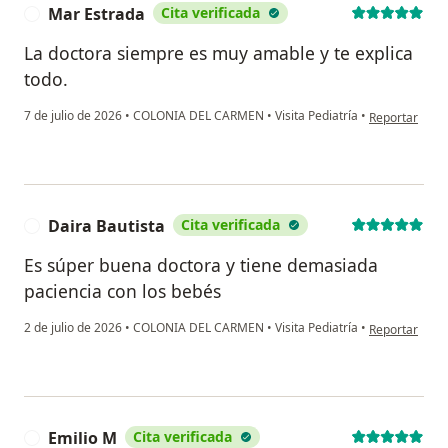
Mar Estrada
Cita verificada
M
La doctora siempre es muy amable y te explica
todo.
en opinión de
7 de julio de 2026
•
COLONIA DEL CARMEN
•
Visita Pediatría
•
Reportar
Daira Bautista
Cita verificada
D
Es súper buena doctora y tiene demasiada
paciencia con los bebés
en opinión del
2 de julio de 2026
•
COLONIA DEL CARMEN
•
Visita Pediatría
•
Reportar
Emilio M
Cita verificada
E