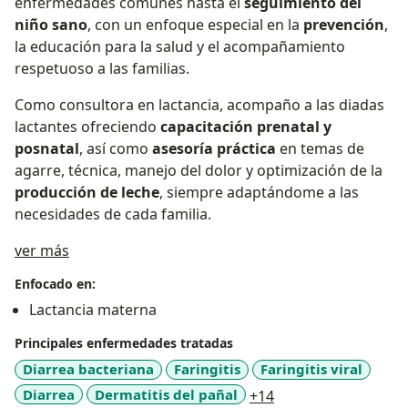
enfermedades comunes hasta el
seguimiento del
niño sano
, con un enfoque especial en la
prevención
,
la educación para la salud y el acompañamiento
respetuoso a las familias.
Como consultora en lactancia, acompaño a las diadas
lactantes ofreciendo
capacitación prenatal y
posnatal
, así como
asesoría práctica
en temas de
agarre, técnica, manejo del dolor y optimización de la
producción de leche
, siempre adaptándome a las
necesidades de cada familia.
Sobre mí
ver más
Enfocado en:
Lactancia materna
Principales enfermedades tratadas
Diarrea bacteriana
Faringitis
Faringitis viral
a11y_sr_more_dise
Diarrea
Dermatitis del pañal
+14