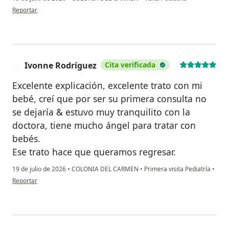
en opinión del usuario Sandra Martinez
Reportar
Ivonne Rodríguez
Cita verificada
I
Excelente explicación, excelente trato con mi
bebé, creí que por ser su primera consulta no
se dejaría & estuvo muy tranquilito con la
doctora, tiene mucho ángel para tratar con
bebés.
Ese trato hace que queramos regresar.
19 de julio de 2026
•
COLONIA DEL CARMEN
•
Primera visita Pediatría
•
en opinión del usuario Ivonne Rodríguez
Reportar