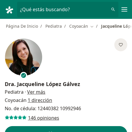
Men
¿Qué estás buscando?
Página De Inicio
Pediatra
Coyoacán
Jacqueline Lóp
Cambiar de ciudad
Dra.
Jacqueline López Gálvez
sobre las especializaciones
Pediatra
·
Ver más
Coyoacán
1 dirección
No. de cédula: 12440382 10992946
146 opiniones