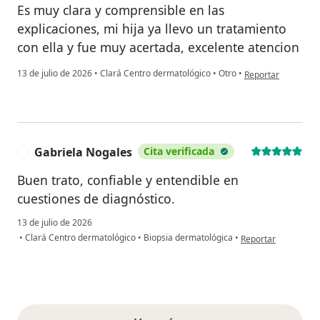
Es muy clara y comprensible en las
explicaciones, mi hija ya llevo un tratamiento
con ella y fue muy acertada, excelente atencion
en opinión del usua
13 de julio de 2026
•
Clará Centro dermatológico
•
Otro
•
Reportar
Gabriela Nogales
Cita verificada
G
Buen trato, confiable y entendible en
cuestiones de diagnóstico.
13 de julio de 2026
en opinión del usua
•
Clará Centro dermatológico
•
Biopsia dermatológica
•
Reportar