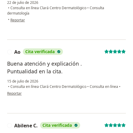
22 de julio de 2026
•
Consulta en línea Clará Centro Dermatológico
•
Consulta
dermatología
en opinión del usuario Fran
•
Reportar
Ao
Cita verificada
A
Buena atención y explicación .
Puntualidad en la cita.
15 de julio de 2026
•
Consulta en línea Clará Centro Dermatológico
•
Consulta en línea
•
en opinión del usuario Ao
Reportar
Abilene C.
Cita verificada
A