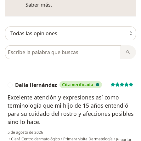
Más información sobre opiniones
Saber más.
Busca en opiniones
Dalia Hernández
Cita verificada
D
Excelente atención y expresiones así como
terminología que mi hijo de 15 años entendió
para su cuidado del rostro y afecciones posibles
sino lo hace.
5 de agosto de 2026
en opinión de
•
Clará Centro dermatológico
•
Primera visita Dermatología
•
Reportar