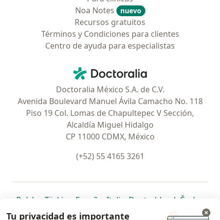
Noa Notes
nuevo
Recursos gratuitos
Términos y Condiciones para clientes
Centro de ayuda para especialistas
Contacto
Doctoralia - Página de inicio
Doctoralia México S.A. de C.V.
Avenida Boulevard Manuel Ávila Camacho No. 118
Piso 19 Col. Lomas de Chapultepec V Sección,
Alcaldía Miguel Hidalgo
CP 11000 CDMX, México
(+52) 55 4165 3261
se abre en una nueva pestaña
se abre en una nueva pestaña
se abre en una nueva pestaña
se abre en una nueva pes
se abre en 
se a
Polska
,
Türkiye
,
España
,
Italia
,
Deutschland
,
Česko
,
se abre en una nueva pestaña
se abre en una nueva pestaña
se abre en una nueva pestaña
se abre en una nueva p
se abre en 
se abr
Portugal
,
México
,
Chile
,
Brasil
,
Argentina
,
Perú
,
Tu privacidad es importante