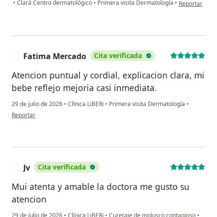
en opinión del 
•
Clará Centro dermatológico
•
Primera visita Dermatología
•
Reportar
Fatima Mercado
Cita verificada
F
Atencion puntual y cordial, explicacion clara, mi
bebe reflejo mejoria casi inmediata.
29 de julio de 2026
•
Clínica LiBERi
•
Primera visita Dermatología
•
en opinión del usuario Fatima Mercado
Reportar
Jv
Cita verificada
J
Mui atenta y amable la doctora me gusto su
atencion
29 de julio de 2026
•
Clínica LiBERi
•
Curetaje de molusco contagioso
•