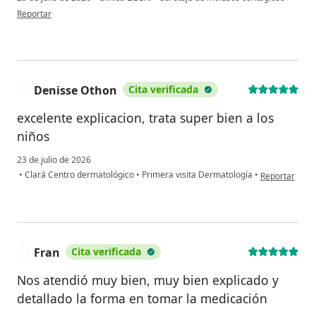
en opinión del usuario Jv
Reportar
Denisse Othon
Cita verificada
D
excelente explicacion, trata super bien a los
niños
23 de julio de 2026
en opinión de
•
Clará Centro dermatológico
•
Primera visita Dermatología
•
Reportar
Fran
Cita verificada
F
Nos atendió muy bien, muy bien explicado y
detallado la forma en tomar la medicación