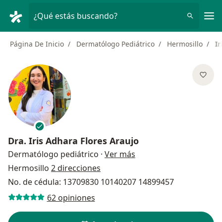
Men
¿Qué estás buscando?
Página De Inicio
Dermatólogo Pediátrico
Hermosillo
Ir
Dra.
Iris Adhara Flores Araujo
sobre las especializaci
Dermatólogo pediátrico
·
Ver más
Hermosillo
2 direcciones
No. de cédula: 13709830 10140207 14899457
62 opiniones