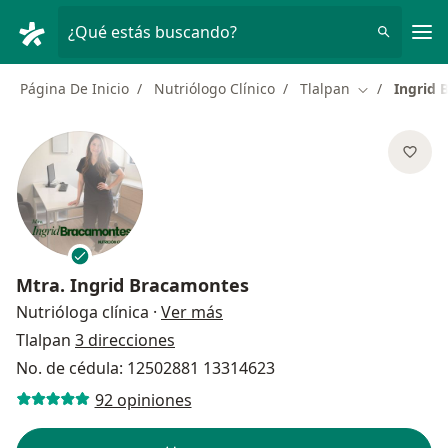
Men
¿Qué estás buscando?
Página De Inicio
Nutriólogo Clínico
Tlalpan
Ingrid 
Cambiar de c
Mtra.
Ingrid Bracamontes
sobre las especializaciones
Nutrióloga clínica
·
Ver más
Tlalpan
3 direcciones
No. de cédula: 12502881 13314623
92 opiniones