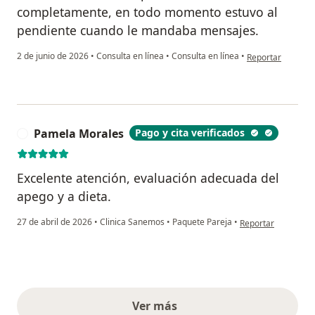
completamente, en todo momento estuvo al
pendiente cuando le mandaba mensajes.
en opinión del us
2 de junio de 2026
•
Consulta en línea
•
Consulta en línea
•
Reportar
Pamela Morales
Pago y cita verificados
P
Excelente atención, evaluación adecuada del
apego y a dieta.
en opinión del usu
27 de abril de 2026
•
Clinica Sanemos
•
Paquete Pareja
•
Reportar
Ver más
opiniones anteriores