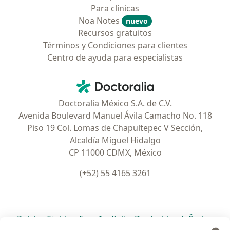
Para clínicas
Noa Notes
nuevo
Recursos gratuitos
Términos y Condiciones para clientes
Centro de ayuda para especialistas
Contacto
Doctoralia - Página de inicio
Doctoralia México S.A. de C.V.
Avenida Boulevard Manuel Ávila Camacho No. 118
Piso 19 Col. Lomas de Chapultepec V Sección,
Alcaldía Miguel Hidalgo
CP 11000 CDMX, México
(+52) 55 4165 3261
se abre en una nueva pestaña
se abre en una nueva pestaña
se abre en una nueva pestaña
se abre en una nueva pes
se abre en 
se a
Polska
,
Türkiye
,
España
,
Italia
,
Deutschland
,
Česko
,