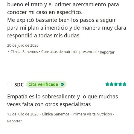
bueno el trato y el primer acercamiento para
conocer mi caso en específico.
Me explicó bastante bien los pasos a seguir
para mi plan alimenticio y de manera muy clara
respondió a todas mis dudas.
20 de julio de 2026
en opinión del usua
•
Clinica Sanemos
•
Consultas de nutrición presencial
•
Reportar
SDC
Cita verificada
S
Empatía es lo sobresaliente y lo que muchas
veces falta con otros especialistas
13 de julio de 2026
•
Clinica Sanemos
•
Primera visita Nutrición
•
en opinión del usuario SDC
Reportar