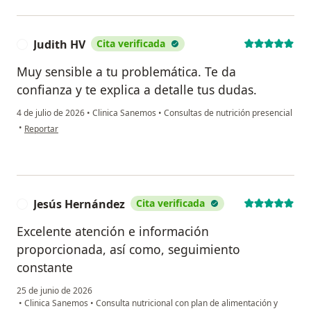
Judith HV
Cita verificada
J
Muy sensible a tu problemática. Te da
confianza y te explica a detalle tus dudas.
4 de julio de 2026
•
Clinica Sanemos
•
Consultas de nutrición presencial
en opinión del usuario Judith HV
•
Reportar
Jesús Hernández
Cita verificada
J
Excelente atención e información
proporcionada, así como, seguimiento
constante
25 de junio de 2026
•
Clinica Sanemos
•
Consulta nutricional con plan de alimentación y