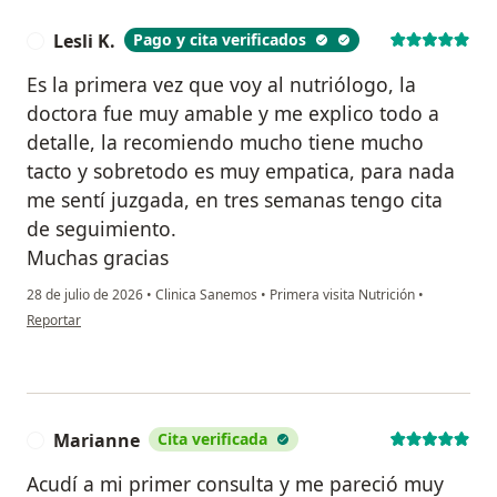
Lesli K.
Pago y cita verificados
L
Es la primera vez que voy al nutriólogo, la
doctora fue muy amable y me explico todo a
detalle, la recomiendo mucho tiene mucho
tacto y sobretodo es muy empatica, para nada
me sentí juzgada, en tres semanas tengo cita
de seguimiento.
Muchas gracias
28 de julio de 2026
•
Clinica Sanemos
•
Primera visita Nutrición
•
en opinión del usuario Lesli K.
Reportar
Marianne
Cita verificada
M
Acudí a mi primer consulta y me pareció muy