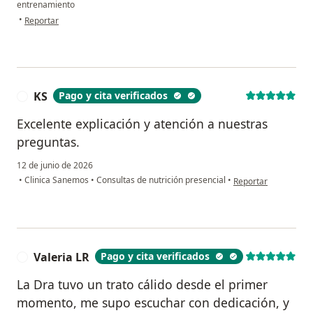
entrenamiento
en opinión del usuario Jesús Hernández
•
Reportar
KS
Pago y cita verificados
K
Excelente explicación y atención a nuestras
preguntas.
12 de junio de 2026
en opinión del usuar
•
Clinica Sanemos
•
Consultas de nutrición presencial
•
Reportar
Valeria LR
Pago y cita verificados
V
La Dra tuvo un trato cálido desde el primer
momento, me supo escuchar con dedicación, y