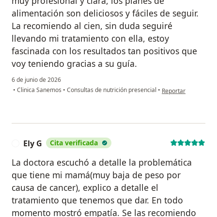
muy profesional y clara, los planes de
alimentación son deliciosos y fáciles de seguir.
La recomiendo al cien, sin duda seguiré
llevando mi tratamiento con ella, estoy
fascinada con los resultados tan positivos que
voy teniendo gracias a su guía.
6 de junio de 2026
en opinión del usuar
•
Clinica Sanemos
•
Consultas de nutrición presencial
•
Reportar
Ely G
Cita verificada
E
La doctora escuchó a detalle la problemática
que tiene mi mamá(muy baja de peso por
causa de cancer), explico a detalle el
tratamiento que tenemos que dar. En todo
momento mostró empatía. Se las recomiendo