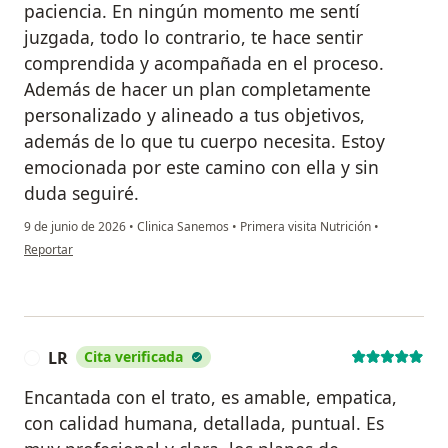
paciencia. En ningún momento me sentí
juzgada, todo lo contrario, te hace sentir
comprendida y acompañada en el proceso.
Además de hacer un plan completamente
personalizado y alineado a tus objetivos,
además de lo que tu cuerpo necesita. Estoy
emocionada por este camino con ella y sin
duda seguiré.
9 de junio de 2026
•
Clinica Sanemos
•
Primera visita Nutrición
•
en opinión del usuario Valeria LR
Reportar
LR
Cita verificada
L
Encantada con el trato, es amable, empatica,
con calidad humana, detallada, puntual. Es