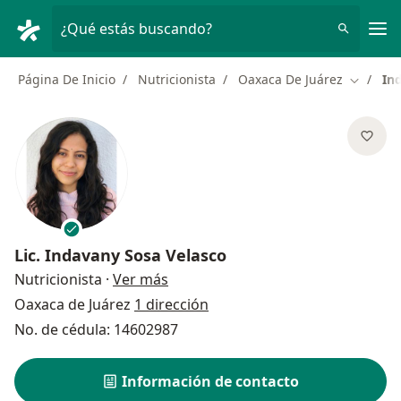
Men
¿Qué estás buscando?
Página De Inicio
Nutricionista
Oaxaca De Juárez
In
Cambiar
Lic.
Indavany Sosa Velasco
sobre las especializaciones
Nutricionista
·
Ver más
Oaxaca de Juárez
1 dirección
No. de cédula: 14602987
Información de contacto