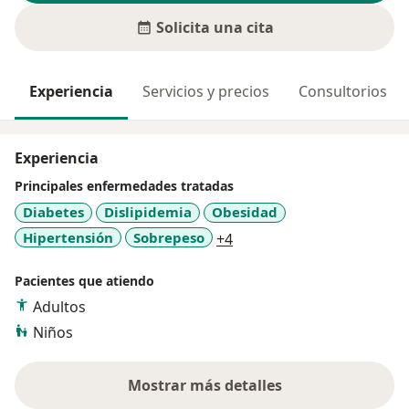
Solicita una cita
Experiencia
Servicios y precios
Consultorios
Experiencia
Principales enfermedades tratadas
Diabetes
Dislipidemia
Obesidad
a11y_sr_more_diseases
Hipertensión
Sobrepeso
+4
Pacientes que atiendo
Adultos
Niños
Mostrar más detalles
sobre la experiencia