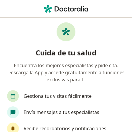
Men
Latino Seguros • Hermosillo, Sonora
Filtros
Seguro:
Latino Seguros
Doctores recomendados de Latino Seguros
Cuida de tu salud
en Hermosillo
Encuentra los mejores especialistas y pide cita.
Descarga la App y accede gratuitamente a funciones
¿Qué especialidad estás buscando?
exclusivas para ti:
Ortopedista
Traumatólogo
Cirujano gene
Gestiona tus visitas fácilmente
Envía mensajes a tus especialistas
Recibe recordatorios y notificaciones