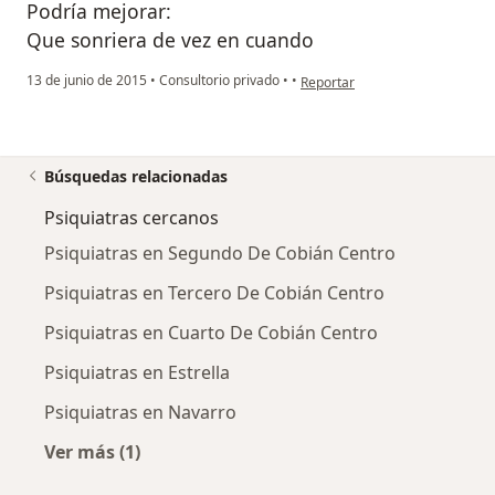
Podría mejorar:
Que sonriera de vez en cuando
en opinión del usuario paciente
13 de junio de 2015
•
Consultorio privado
•
•
Reportar
Búsquedas relacionadas
Psiquiatras cercanos
Psiquiatras en Segundo De Cobián Centro
Psiquiatras en Tercero De Cobián Centro
Psiquiatras en Cuarto De Cobián Centro
Psiquiatras en Estrella
Psiquiatras en Navarro
Ver más (1)
Más en esta categoría: Psiquiatras cercanos