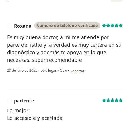
Roxana
Número de teléfono verificado
R
Es muy buena doctor, a mí me atiende por
parte del isttte y la verdad es muy certera en su
diagnóstico y además te apoya en lo que
necesitas, super recomendable
en opinión del usuario Roxana
23 de julio de 2022
•
otro lugar
•
Otro
•
Reportar
paciente
P
Lo mejor:
Lo accesible y acertada