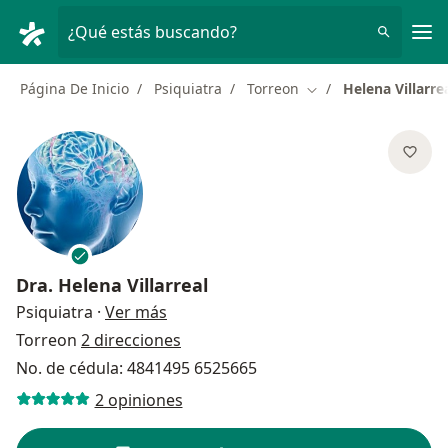
Men
¿Qué estás buscando?
Página De Inicio
Psiquiatra
Torreon
Helena Villarre
Cambiar de ciudad
Dra.
Helena Villarreal
sobre las especializaciones
Psiquiatra
·
Ver más
Torreon
2 direcciones
No. de cédula: 4841495 6525665
2 opiniones