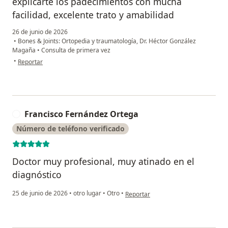
explicarte los padecimientos con mucha
facilidad, excelente trato y amabilidad
26 de junio de 2026
•
Bones & Joints: Ortopedia y traumatología, Dr. Héctor González
Magaña
•
Consulta de primera vez
en opinión del usuario Ricardo González
•
Reportar
Francisco Fernández Ortega
F
Número de teléfono verificado
Doctor muy profesional, muy atinado en el
diagnóstico
en opinión del usuario Francisco Fe
25 de junio de 2026
•
otro lugar
•
Otro
•
Reportar