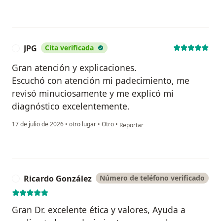
JPG
Cita verificada
J
Gran atención y explicaciones.
Escuchó con atención mi padecimiento, me
revisó minuciosamente y me explicó mi
diagnóstico excelentemente.
en opinión del usuario JPG
17 de julio de 2026
•
otro lugar
•
Otro
•
Reportar
Ricardo González
Número de teléfono verificado
R
Gran Dr. excelente ética y valores, Ayuda a