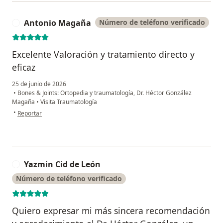
Antonio Magaña
Número de teléfono verificado
A
Excelente Valoración y tratamiento directo y
eficaz
25 de junio de 2026
•
Bones & Joints: Ortopedia y traumatología, Dr. Héctor González
Magaña
•
Visita Traumatología
en opinión del usuario Antonio Magaña
•
Reportar
Yazmin Cid de León
Y
Número de teléfono verificado
Quiero expresar mi más sincera recomendación