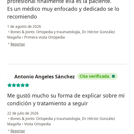
profesional finalmente ella es la paciente.
Es un médico muy enfocado y dedicado se lo
recomiendo
1 de agosto de 2026
•
Bones & Joints: Ortopedia y traumatología, Dr. Héctor González
Magaña
•
Primera visita Ortopedia
en opinión del usuario Adriana Varela
•
Reportar
Antonio Angeles Sánchez
Cita verificada
A
Me gustó mucho su forma de explicar sobre mi
condición y tratamiento a seguir
22 de julio de 2026
•
Bones & Joints: Ortopedia y traumatología, Dr. Héctor González
Magaña
•
Visita Ortopedia
en opinión del usuario Antonio Angeles Sánchez
•
Reportar