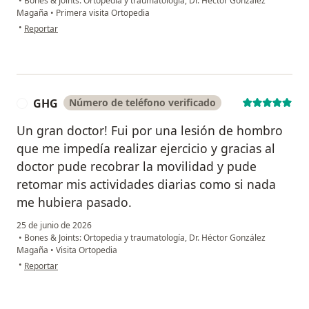
•
Bones & Joints: Ortopedia y traumatología, Dr. Héctor González
Magaña
•
Primera visita Ortopedia
en opinión del usuario Mónica
•
Reportar
GHG
Número de teléfono verificado
G
Un gran doctor! Fui por una lesión de hombro
que me impedía realizar ejercicio y gracias al
doctor pude recobrar la movilidad y pude
retomar mis actividades diarias como si nada
me hubiera pasado.
25 de junio de 2026
•
Bones & Joints: Ortopedia y traumatología, Dr. Héctor González
Magaña
•
Visita Ortopedia
en opinión del usuario GHG
•
Reportar