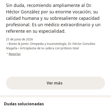
Sin duda, recomiendo ampliamente al Dr.
Héctor González por su enorme vocación, su
calidad humana y su sobresaliente capacidad
profesional. Es un médico extraordinario y un
referente en su especialidad.
25 de junio de 2026
•
Bones & Joints: Ortopedia y traumatología, Dr. Héctor González
Magaña
•
Artroplastia de la cadera con prótesis total
en opinión del usuario Yazmin Cid de León
•
Reportar
Ver más
opiniones anteriores
Dudas solucionadas