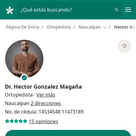
Men
¿Qué estás buscando?
Página De Inicio
Ortopedista
Naucalpan
Hector Go
Cambiar de ciu
Dr.
Hector Gonzalez Magaña
sobre las especializaciones
Ortopedista
·
Ver más
Naucalpan
2 direcciones
No. de cédula: 14534548 11473189
15 opiniones