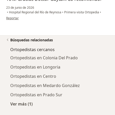
23 de junio de 2026
•
Hospital Regional del Río de Reynosa
•
Primera visita Ortopedia
•
en opinión del usuario Carlos E. García
Reportar
Búsquedas relacionadas
Ortopedistas cercanos
Ortopedistas en Colonia Del Prado
Ortopedistas en Longoria
Ortopedistas en Centro
Ortopedistas en Medardo González
Ortopedistas en Prado Sur
Ver más (1)
Más en esta categoría: Ortopedistas cercanos