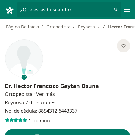
Men
¿Qué estás buscando?
Página De Inicio
Ortopedista
Reynosa
Hector Fran
Cambiar de ciuda
Dr.
Hector Francisco Gaytan Osuna
sobre las especializaciones
Ortopedista
·
Ver más
Reynosa
2 direcciones
No. de cédula: 8854312 6443337
1 opinión