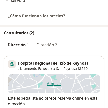
+1 servicio
¿Cómo funcionan los precios?
Consultorios (2)
Dirección 1
Dirección 2
Hospital Regional del Río de Reynosa
Libramiento Echeverría S/n,
Reynosa
88560
Ampliar
se abre en una nueva pestañ
Disponibilidad
Este especialista no ofrece reserva online en esta
dirección