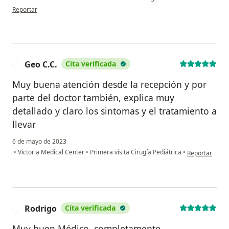
en opinión del usuario Marisol
Reportar
Geo C.C.
Cita verificada
G
Muy buena atención desde la recepción y por
parte del doctor también, explica muy
detallado y claro los sintomas y el tratamiento a
llevar
6 de mayo de 2023
en opinión del
•
Victoria Medical Center
•
Primera visita Cirugía Pediátrica
•
Reportar
Rodrigo
Cita verificada
R
Muy buen Médico, completamente