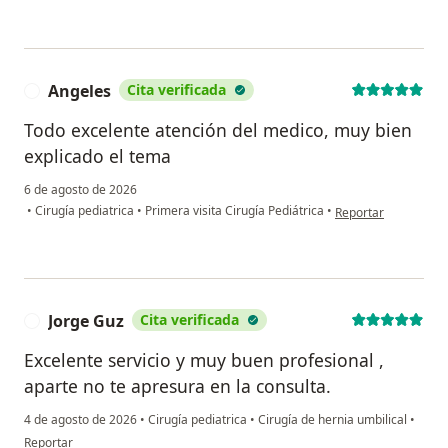
Angeles
Cita verificada
A
Todo excelente atención del medico, muy bien
explicado el tema
6 de agosto de 2026
en opinión del usuar
•
Cirugía pediatrica
•
Primera visita Cirugía Pediátrica
•
Reportar
Jorge Guz
Cita verificada
J
Excelente servicio y muy buen profesional ,
aparte no te apresura en la consulta.
4 de agosto de 2026
•
Cirugía pediatrica
•
Cirugía de hernia umbilical
•
en opinión del usuario Jorge Guz
Reportar