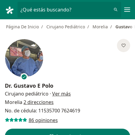
Men
¿Qué estás buscando?
Página De Inicio
Cirujano Pediátrico
Morelia
Gustavo 
Dr.
Gustavo E Polo
sobre las especializaciones
Cirujano pediátrico
·
Ver más
Morelia
2 direcciones
No. de cédula: 11535700 7624619
86 opiniones