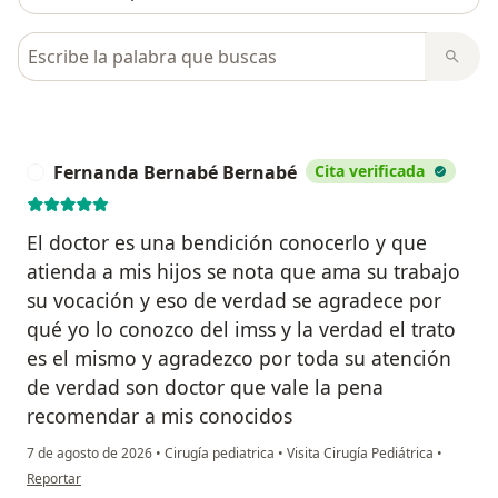
Busca en opiniones
Fernanda Bernabé Bernabé
Cita verificada
F
El doctor es una bendición conocerlo y que
atienda a mis hijos se nota que ama su trabajo
su vocación y eso de verdad se agradece por
qué yo lo conozco del imss y la verdad el trato
es el mismo y agradezco por toda su atención
de verdad son doctor que vale la pena
recomendar a mis conocidos
7 de agosto de 2026
•
Cirugía pediatrica
•
Visita Cirugía Pediátrica
•
en opinión del usuario Fernanda Bernabé Bernabé
Reportar