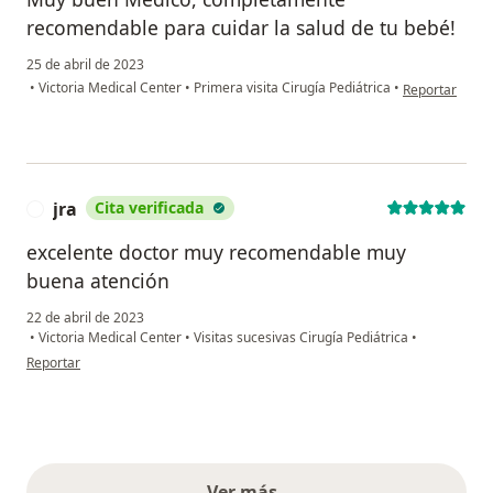
recomendable para cuidar la salud de tu bebé!
25 de abril de 2023
en opinión del
•
Victoria Medical Center
•
Primera visita Cirugía Pediátrica
•
Reportar
jra
Cita verificada
J
excelente doctor muy recomendable muy
buena atención
22 de abril de 2023
•
Victoria Medical Center
•
Visitas sucesivas Cirugía Pediátrica
•
en opinión del usuario jra
Reportar
Ver más