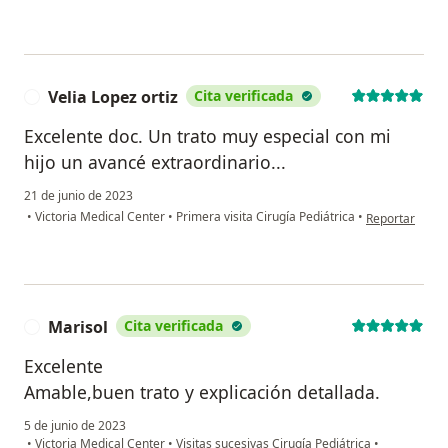
Velia Lopez ortiz
Cita verificada
V
Excelente doc. Un trato muy especial con mi
hijo un avancé extraordinario...
21 de junio de 2023
en opinión del 
•
Victoria Medical Center
•
Primera visita Cirugía Pediátrica
•
Reportar
Marisol
Cita verificada
M
Excelente
Amable,buen trato y explicación detallada.
5 de junio de 2023
•
Victoria Medical Center
•
Visitas sucesivas Cirugía Pediátrica
•