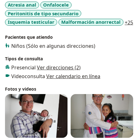
Atresia anal
Onfalocele
Peritonitis de tipo secundario
a1
Isquemia testicular
Malformación anorrectal
+25
Pacientes que atiendo
Niños (Sólo en algunas direcciones)
Tipos de consulta
Presencial
Ver direcciones (2)
Videoconsulta
Ver calendario en línea
Fotos y videos