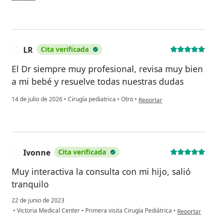
LR
Cita verificada
L
El Dr siempre muy profesional, revisa muy bien
a mi bebé y resuelve todas nuestras dudas
en opinión del usuario LR
14 de julio de 2026
•
Cirugía pediatrica
•
Otro
•
Reportar
Ivonne
Cita verificada
I
Muy interactiva la consulta con mi hijo, salió
tranquilo
22 de junio de 2023
en opinión del
•
Victoria Medical Center
•
Primera visita Cirugía Pediátrica
•
Reportar