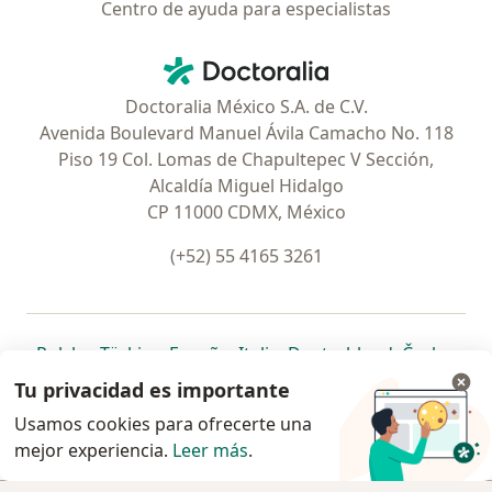
Centro de ayuda para especialistas
Contacto
Doctoralia - Página de inicio
Doctoralia México S.A. de C.V.
Avenida Boulevard Manuel Ávila Camacho No. 118
Piso 19 Col. Lomas de Chapultepec V Sección,
Alcaldía Miguel Hidalgo
CP 11000 CDMX, México
(+52) 55 4165 3261
se abre en una nueva pestaña
se abre en una nueva pestaña
se abre en una nueva pestaña
se abre en una nueva pes
se abre en 
se a
Polska
,
Türkiye
,
España
,
Italia
,
Deutschland
,
Česko
,
se abre en una nueva pestaña
se abre en una nueva pestaña
se abre en una nueva pestaña
se abre en una nueva p
se abre en 
se abr
Portugal
,
México
,
Chile
,
Brasil
,
Argentina
,
Perú
,
Tu privacidad es importante
se abre en una nueva pe
Colombia
Usamos cookies para ofrecerte una
mejor experiencia.
www.doctoralia.com.mx © 2026 - Encuentra tu
Leer más
.
especialista y pide cita