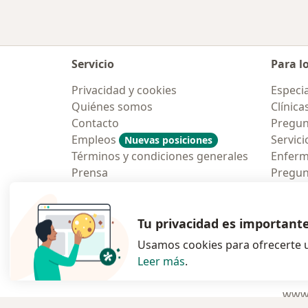
Servicio
Para l
Privacidad y cookies
Especia
Quiénes somos
Clínica
Contacto
Pregun
Empleos
Servici
Nuevas posiciones
Términos y condiciones generales
Enfer
Prensa
Pregun
Aplicac
Blog p
Tu privacidad es important
Usamos cookies para ofrecerte u
Leer más
.
se abre en una n
se abre 
s
Polska
,
Türkiye
,
España
,
www.