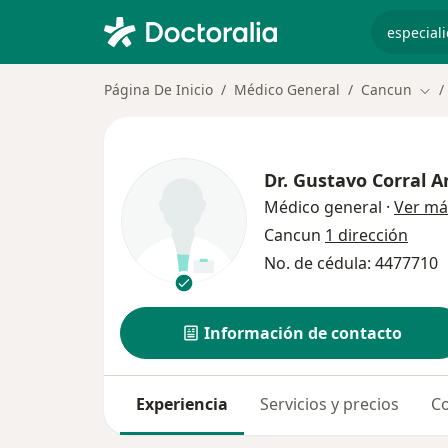
especiali
Página De Inicio
Médico General
Cancun
Cam
Dr.
Gustavo Corral A
Médico general
·
Ver má
Cancun
1 dirección
No. de cédula: 4477710
Información de contacto
Experiencia
Servicios y precios
Co