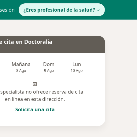
 sesión
¿Eres profesional de la salud?
 cita en Doctoralia
Mañana
Dom
Lun
Mar
Mié
8 Ago
9 Ago
10 Ago
11 Ago
12 Ag
especialista no ofrece reserva de cita
en línea en esta dirección.
Solicita una cita