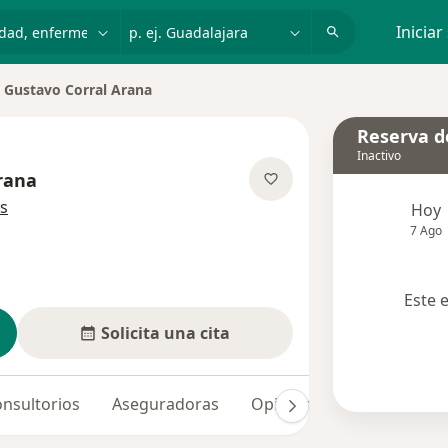
dad, enfermedad o nombre
p. ej. Guadalajara
Iniciar
Gustavo Corral Arana
biar de ciudad
Reserva de
Inactivo
rana
sobre las especializaciones
s
Hoy
7 Ago
Este 
Solicita una cita
nsultorios
Aseguradoras
Opiniones