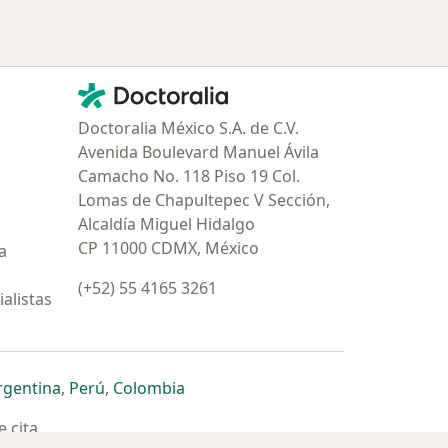
Contacto
Doctoralia - Página de inicio
Doctoralia México S.A. de C.V.
Avenida Boulevard Manuel Ávila
Camacho No. 118 Piso 19 Col.
Lomas de Chapultepec V Sección,
Alcaldía Miguel Hidalgo
CP 11000 CDMX, México
a
(+52) 55 4165 3261
alistas
estaña
 nueva pestaña
n una nueva pestaña
 abre en una nueva pestaña
se abre en una nueva pestaña
se abre en una nueva pestaña
se abre en una nueva pestaña
rgentina
,
Perú
,
Colombia
 cita