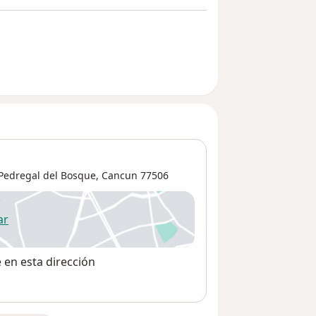
 Pedregal del Bosque,
Cancun
77506
ar
 abre en una nueva pestaña
e en esta dirección