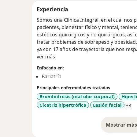
Experiencia
Somos una Clínica Integral, en el cual nos
pacientes, bienestar físico y mental, teni
estéticos quirúrgicos y no quirúrgicos, así como teniendo la gran experiencia en
tratar problemas de sobrepeso y obesidad,
ya con 17 años de trayectoria que nos resp
Sobre mí
ver más
Enfocado en:
Bariatría
Principales enfermedades tratadas
Bromhidrosis (mal olor corporal)
Hiperl
a1
Cicatriz hipertrófica
Lesión facial
+8
Mostrar más 
so