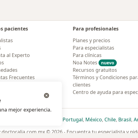
os pacientes
Para profesionales
listas
Planes y precios
s
Para especialistas
ta al Experto
Para clínicas
os
Noa Notes
nuevo
medades
Recursos gratuitos
tas Frecuentes
Términos y Condiciones par
ión para móvil
clientes
ara pacientes
Centro de ayuda para especi
e
na mejor experiencia.
ueva pestaña
en una nueva pestaña
e abre en una nueva pestaña
se abre en una nueva pestaña
se abre en una nueva pestaña
se abre en una nueva pestaña
se abre en una nueva p
se abre en una
se abre e
se
Italia
,
Deutschland
,
Česko
,
Portugal
,
México
,
Chile
,
Brasil
,
A
doctoralia.com.mx © 2026 - Encuentra tu especialista y pide