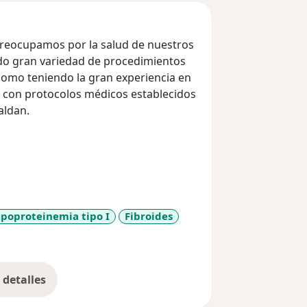
 preocupamos por la salud de nuestros
endo gran variedad de procedimientos
 con protocolos médicos establecidos
aldan.
ipoproteinemia tipo I
Fibroides
1y_sr_more_diseases
detalles
bre la experiencia