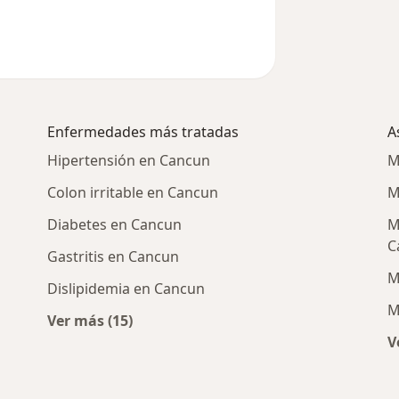
Enfermedades más tratadas
A
Hipertensión en Cancun
M
Colon irritable en Cancun
M
Diabetes en Cancun
M
C
Gastritis en Cancun
M
Dislipidemia en Cancun
M
Ver más (15)
nerales cercanos
Más en esta categoría: Enfermedades más 
V