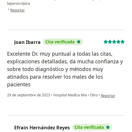
laparoscópica
en opinión del usuario JMM
•
Reportar
Joan Ibarra
Cita verificada
J
Excelente Dr. muy puntual a todas las citas,
explicaciones detalladas, da mucha confianza y
sobre todo diagnóstico y métodos muy
atinados para resolver los males de los
pacientes
en opinión del usua
29 de septiembre de 2023
•
Hospital Medica Mia
•
Otro
•
Reportar
Efrain Hernández Reyes
Cita verificada
E