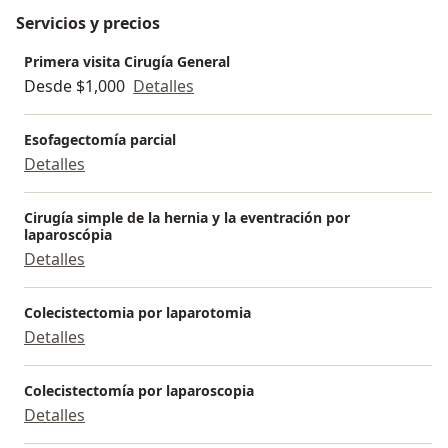
- Instructor del Curso Avanzado de apoyo vital al
Servicios y precios
paciente politraumatizado (ATLS)
- Profesor Adjunto del Posgrado de Cirugía General
Primera visita Cirugía General
Desde $1,000
Detalles
del Hospital Regional ISSEMYM Tlalnepantla.
- Director del Programa de Cirugía Bariatrica del
Centro Médico Adolfo López Mateos ISEM, Toluca
Esofagectomía parcial
Estado de México
Detalles
- Presidente de la Sociedad de Gastroenterologia del
Estado de México 2020-2022
Cirugía simple de la hernia y la eventración por
laparoscópia
Detalles
Colecistectomia por laparotomia
Detalles
Colecistectomía por laparoscopia
Detalles