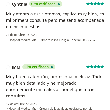
Cynthia
Cita verificada
C
Muy atento a tus síntomas, explica muy bien, es
mi primera consulta pero me sentí acompañada
en mis molestias
24 de octubre de 2023
en opinión del usua
•
Hospital Medica Mia
•
Primera visita Cirugía General
•
Reportar
JMM
Cita verificada
J
Muy buena atención, profesional y eficaz. Todo
muy bien detallado y he mejorado
enormemente mi malestar por el que inicie
consultas.
17 de octubre de 2023
•
Hospital Medica Mia
•
Cirugía de la acalasia esofágica por vía