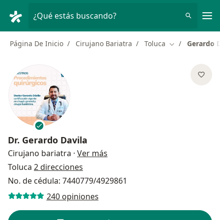
Men
¿Qué estás buscando?
Página De Inicio
Cirujano Bariatra
Toluca
Gerardo D
Cambiar de ci
Dr.
Gerardo Davila
sobre las especializaciones
Cirujano bariatra
·
Ver más
Toluca
2 direcciones
No. de cédula: 7440779/4929861
240 opiniones