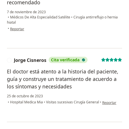
recomendado
7 de noviembre de 2023
•
Médicos De Alta Especialidad Satélite
•
Cirugía antirreflujo o hernia
hiatal
en opinión del usuario Felipe Alva
•
Reportar
Jorge Cisneros
Cita verificada
J
El doctor está atento a la historia del paciente,
guía y construye un tratamiento de acuerdo a
los síntomas y necesidades
25 de octubre de 2023
en opinión del u
•
Hospital Medica Mia
•
Visitas sucesivas Cirugía General
•
Reportar