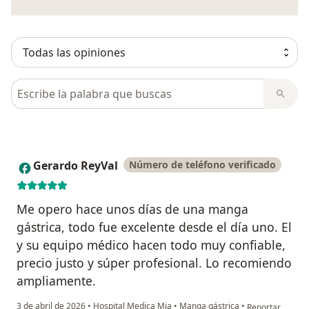
Busca en opiniones
Gerardo ReyVal
Número de teléfono verificado
G
Me opero hace unos días de una manga
gástrica, todo fue excelente desde el día uno. El
y su equipo médico hacen todo muy confiable,
precio justo y súper profesional. Lo recomiendo
ampliamente.
en opinión del 
3 de abril de 2026
•
Hospital Medica Mia
•
Manga gástrica
•
Reportar