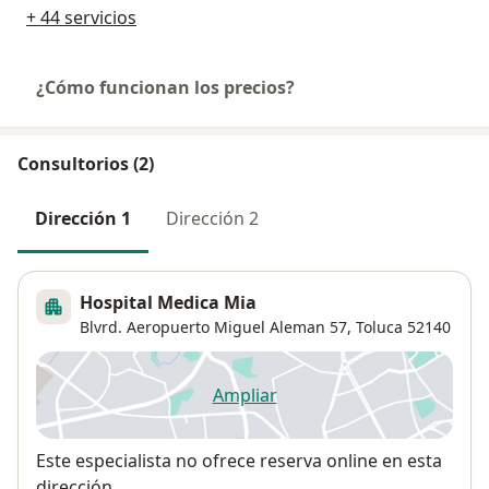
+ 44 servicios
¿Cómo funcionan los precios?
Consultorios (2)
Dirección 1
Dirección 2
Hospital Medica Mia
Blvrd. Aeropuerto Miguel Aleman 57,
Toluca
52140
Ampliar
se abre en una nueva pestañ
Disponibilidad
Este especialista no ofrece reserva online en esta
dirección