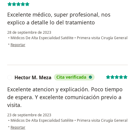
Excelente médico, super profesional, nos
explico a detalle lo del tratamiento
28 de septiembre de 2023
•
Médicos De Alta Especialidad Satélite
•
Primera visita Cirugía General
en opinión del usuario Efrain Hernández Reyes
•
Reportar
Hector M. Meza
Cita verificada
H
Excelente atencion y explicación. Poco tiempo
de espera. Y excelente comunicación previo a
visita.
23 de septiembre de 2023
•
Médicos De Alta Especialidad Satélite
•
Primera visita Cirugía General
en opinión del usuario Hector M. Meza
•
Reportar