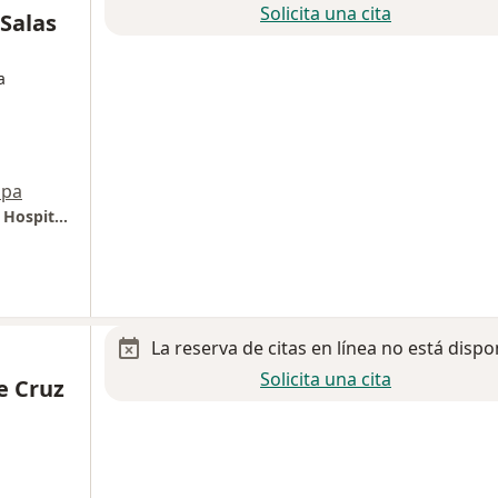
Solicita una cita
 Salas
a
pa
Hospitaria, Geriatric Center, plaza comercial Hospitaria Local #113, Planta baja
La reserva de citas en línea no está dispo
Solicita una cita
e Cruz