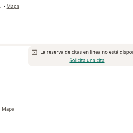
esidencial, Joyas de Anáhuac., Monterrey
•
Mapa
La reserva de citas en línea no está dispo
Solicita una cita
•
Mapa