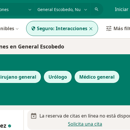
dad, enfermedad o nombre
p. ej. Guadalajara
Iniciar
nibles
Seguro:
Interacciones
Más fil
nes en General Escobedo
irujano general
Urólogo
Médico general
La reserva de citas en línea no está dispo
Solicita una cita
dez