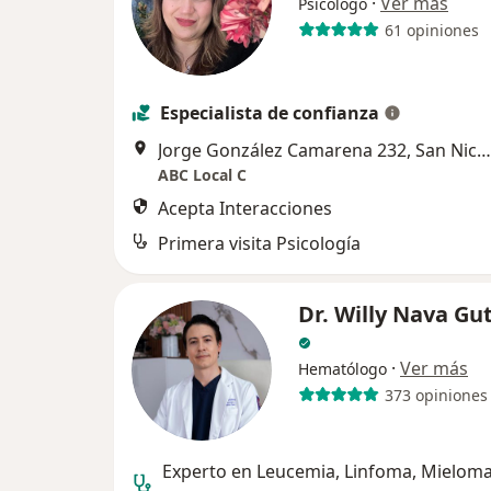
·
Ver más
Psicólogo
61 opiniones
Especialista de confianza
Jorge González Camarena 232, San Nicolás de los Garza
ABC Local C
Acepta Interacciones
Primera visita Psicología
Dr. Willy Nava Gu
·
Ver más
Hematólogo
373 opiniones
Experto en Leucemia, Linfoma, Mieloma