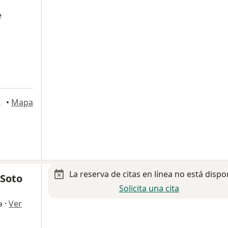
e
al Escobedo
•
Mapa
La reserva de citas en línea no está dispo
 Soto
Solicita una cita
·
Ver
a