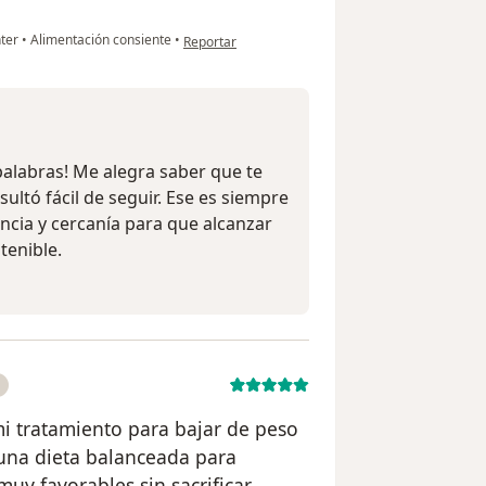
en opinión del usuario AR
nter
•
Alimentación consiente
•
Reportar
palabras! Me alegra saber que te
sultó fácil de seguir. Ese es siempre
ncia y cercanía para que alcanzar
tenible.
 tratamiento para bajar de peso
una dieta balanceada para
muy favorables sin sacrificar