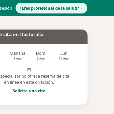
 sesión
¿Eres profesional de la salud?
 cita en Doctoralia
Mañana
Dom
Lun
Mar
Mié
8 Ago
9 Ago
10 Ago
11 Ago
12 Ag
especialista no ofrece reserva de cita
en línea en esta dirección.
Solicita una cita