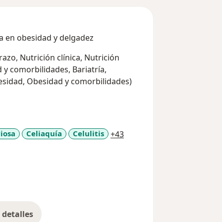
sta en obesidad y delgadez
zo, Nutrición clínica, Nutrición
 y comorbilidades, Bariatría,
esidad, Obesidad y comorbilidades)
a11y_sr_more_diseases
iosa
Celiaquía
Celulitis
+43
detalles
bre la experiencia