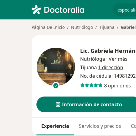
especiali
Página De Inicio
Nutriólogo
Tijuana
Gabrie
Lic.
Gabriela Hernán
sob
Nutrióloga
·
Ver más
Tijuana
1 dirección
No. de cédula: 14981292
8 opiniones
Información de contacto
Experiencia
Servicios y precios
Co