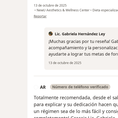
13 de octubre de 2025
•
NewU Aesthetics & Wellness Center
•
Dieta especializa
en opinión del usuario Gaby I
Reportar
Lic. Gabriela Hernández Ley
¡Muchas gracias por tu reseña! Ga
acompañamiento y la personalizaci
ayudarte a lograr tus metas de for
13 de octubre de 2025
AR
Número de teléfono verificado
A
Totalmente recomendada, desde el salud
para explicar y su dedicación hacen qu
un régimen sea de lo más fácil y cons
completamente! Gracais Lic. Gabriela