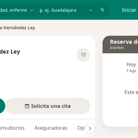
dad, enfermedad o nombre
p. ej. Guadalajara
Iniciar
la Hernández Ley
Reserva de
Inactivo
dez Ley
re las especializaciones
Hoy
7 Ago
Este 
Solicita una cita
nsultorios
Aseguradoras
Opiniones (8)