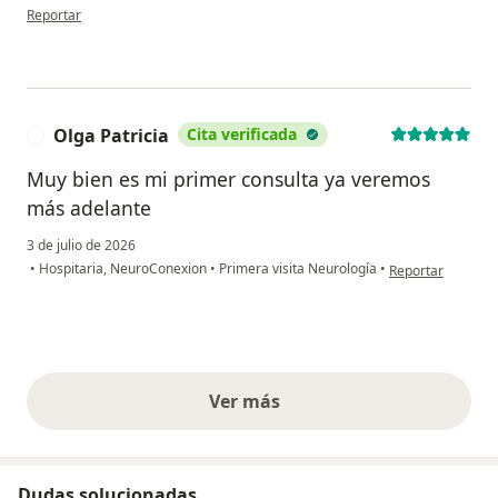
en opinión del usuario Amanda Vázquez
Reportar
Olga Patricia
Cita verificada
O
Muy bien es mi primer consulta ya veremos
más adelante
3 de julio de 2026
en opinión del usu
•
Hospitaria, NeuroConexion
•
Primera visita Neurología
•
Reportar
Ver más
opiniones anteriores
Dudas solucionadas