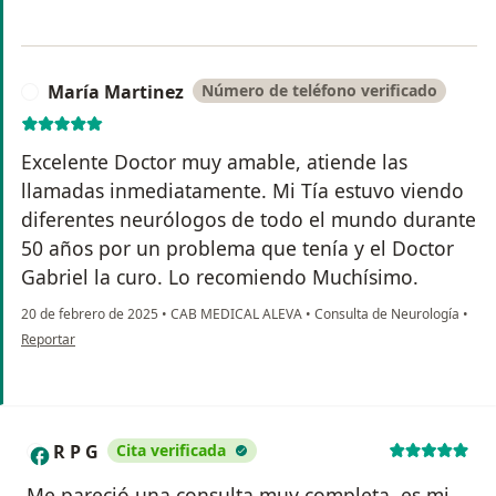
María Martinez
Número de teléfono verificado
M
Excelente Doctor muy amable, atiende las
llamadas inmediatamente. Mi Tía estuvo viendo
diferentes neurólogos de todo el mundo durante
50 años por un problema que tenía y el Doctor
Gabriel la curo. Lo recomiendo Muchísimo.
20 de febrero de 2025
•
CAB MEDICAL ALEVA
•
Consulta de Neurología
•
en opinión del usuario María Martinez
Reportar
R P G
Cita verificada
R
Me pareció una consulta muy completa, es mi