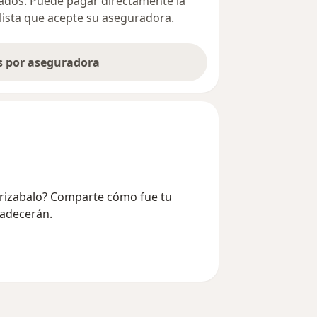
ivados. Puede pagar directamente la
alista que acepte su aseguradora.
as por aseguradora
 Arizabalo? Comparte cómo fue tu
radecerán.