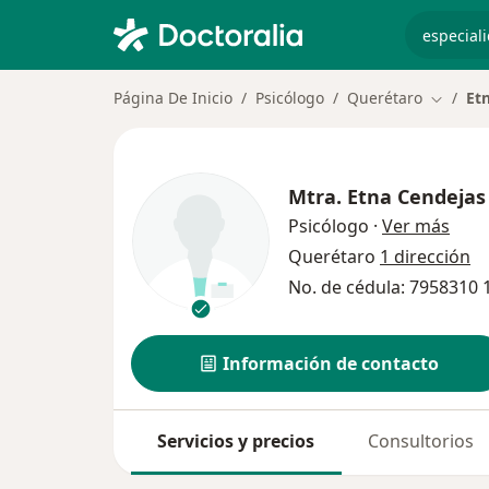
especiali
Página De Inicio
Psicólogo
Querétaro
Et
Cambiar
Mtra.
Etna Cendejas
sobr
Psicólogo
·
Ver más
Querétaro
1 dirección
No. de cédula: 7958310
Información de contacto
Servicios y precios
Consultorios