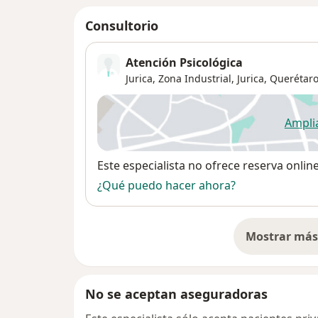
Consultorio
Atención Psicológica
Jurica, Zona Industrial,
Jurica
,
Querétar
Ampli
se
Disponibilidad
Este especialista no ofrece reserva onlin
¿Qué puedo hacer ahora?
Mostrar más 
so
No se aceptan aseguradoras