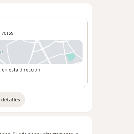
o
76159
ar
 abre en una nueva pestaña
e en esta dirección
detalles
bre la dirección