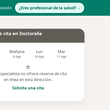
 sesión
¿Eres profesional de la salud?
 cita en Doctoralia
Mañana
Lun
Mar
Mié
Jue
9 Ago
10 Ago
11 Ago
12 Ago
13 Ag
especialista no ofrece reserva de cita
en línea en esta dirección.
Solicita una cita