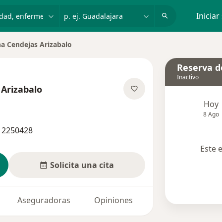
dad, enfermedad o nombre
p. ej. Guadalajara
Iniciar
na Cendejas Arizabalo
 de ciudad
Reserva de
Inactivo
 Arizabalo
e las especializaciones
Hoy
8 Ago
 12250428
Este 
Solicita una cita
Aseguradoras
Opiniones