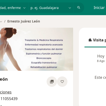
dad, enfermedad o nombre
p. ej. Guadalajara
Iniciar
Ernesto Juárez León
Cambiar de ciudad
Visita 
Visita p
Hoy
8 Ago
Este c
León
obre las especializaciones
cciones
9 11055439