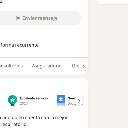
es
Enviar mensaje
e forma recurrente
nsultorios
Aseguradoras
Opiniones (770)
Dudas
icano quien cuenta con la mejor
respiratorio.