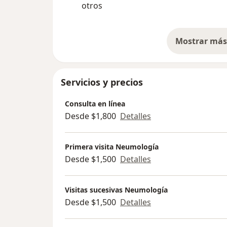
transbronquiales, ultrasonido endobronqui
otros
pleural guiado con ultrasonido (toracocente
Actualmente, es médico adscrito en varios
Mostrar más 
so
Privados en México y ha sido profesor de
donde ha coordinado actividades clínicas y 
respiratorias, enfermedades pulmonares int
Servicios y precios
derrame pleural, cáncer de pulmón, asma g
sólido, hipertensión pulmonar y broncosco
Consulta en línea
Desde $1,800
Detalles
Primera visita Neumología
Desde $1,500
Detalles
Visitas sucesivas Neumología
Desde $1,500
Detalles