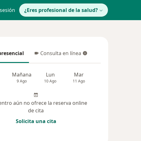
 sesión
¿Eres profesional de la salud?
presencial
Consulta en línea
resencial
Consulta en línea
Mañana
Lun
Mar
Mié
Jue
9 Ago
10 Ago
11 Ago
12 Ago
13 Ag
entro aún no ofrece la reserva online
de cita
Solicita una cita