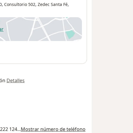
0,
Consultorio 502,
Zedec Santa Fé
,
ar
 abre en una nueva pestaña
ión
Detalles
222 124...
Mostrar número de teléfono