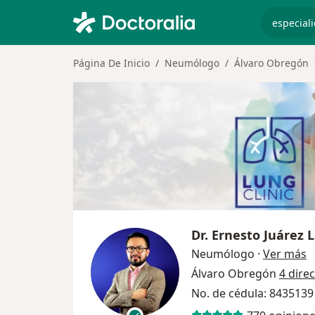
especiali
Página De Inicio
Neumólogo
Álvaro Obregón
Dr.
Ernesto Juárez 
s
Neumólogo
·
Ver más
Álvaro Obregón
4 dire
No. de cédula: 843513