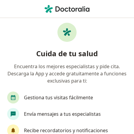
Men
¿Qué estás buscando?
Página De Inicio
Especialista En Rehabilitación Y Medicina Fí
Cuida de tu salud
Encuentra los mejores especialistas y pide cita.
Descarga la App y accede gratuitamente a funciones
exclusivas para ti:
Dra.
Erika Sánchez Iriarte Ayala
Especialista en Rehabilitación y Medicina Física
·
Gestiona tus visitas fácilmente
sobre las especializaciones
Ver más
Corregidora
1 dirección
Envía mensajes a tus especialistas
No. de cédula: 3355979 4896354
7 opiniones
Recibe recordatorios y notificaciones