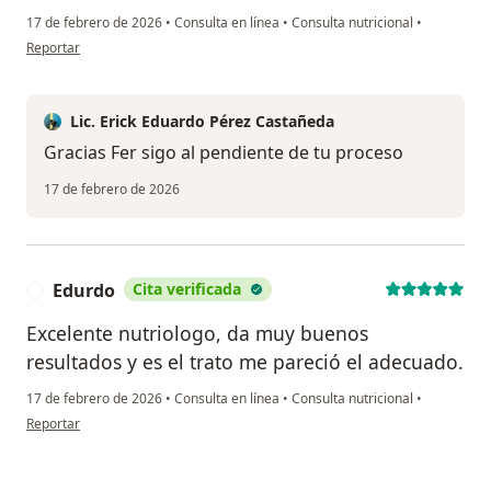
17 de febrero de 2026
•
Consulta en línea
•
Consulta nutricional
•
en opinión del usuario Fernanda
Reportar
Lic. Erick Eduardo Pérez Castañeda
Gracias Fer sigo al pendiente de tu proceso
17 de febrero de 2026
Edurdo
Cita verificada
E
Excelente nutriologo, da muy buenos
resultados y es el trato me pareció el adecuado.
17 de febrero de 2026
•
Consulta en línea
•
Consulta nutricional
•
en opinión del usuario Edurdo
Reportar