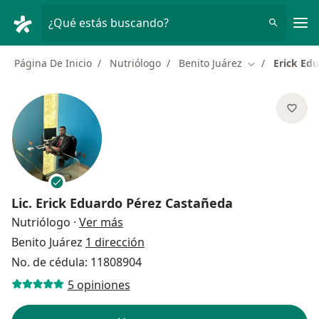
Men
¿Qué estás buscando?
Página De Inicio
Nutriólogo
Benito Juárez
Erick Ed
Cambiar de ci
Lic.
Erick Eduardo Pérez Castañeda
sobre las especializaciones
Nutriólogo
·
Ver más
Benito Juárez
1 dirección
No. de cédula: 11808904
5 opiniones