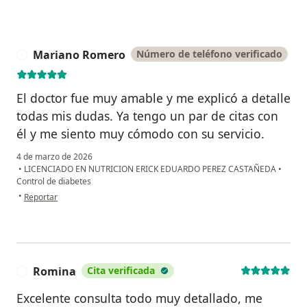
Mariano Romero
Número de teléfono verificado
M
El doctor fue muy amable y me explicó a detalle
todas mis dudas. Ya tengo un par de citas con
él y me siento muy cómodo con su servicio.
4 de marzo de 2026
•
LICENCIADO EN NUTRICION ERICK EDUARDO PEREZ CASTAÑEDA
•
Control de diabetes
en opinión del usuario Mariano Romero
•
Reportar
Romina
Cita verificada
R
Excelente consulta todo muy detallado, me