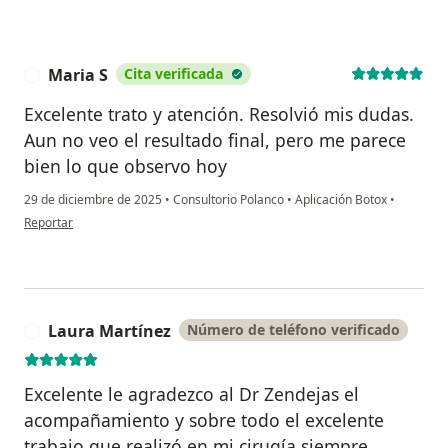
Maria S
Cita verificada
M
Excelente trato y atención. Resolvió mis dudas.
Aun no veo el resultado final, pero me parece
bien lo que observo hoy
29 de diciembre de 2025
•
Consultorio Polanco
•
Aplicación Botox
•
en opinión del usuario Maria S
Reportar
Laura Martínez
Número de teléfono verificado
L
Excelente le agradezco al Dr Zendejas el
acompañamiento y sobre todo el excelente
trabajo que realizó en mi cirugía siempre