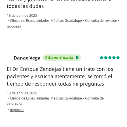
todas las dudas
18 de abril de 2025
•
Clínica de Especialidades Médicas Guadalupe
•
Consulta de revisión
•
en opinión del usuario Diana lopez
Reportar
Danae Vega
Cita verificada
D
El Dr. Enrique Zendejas tiene un trato con los
pacientes y escucha atentamente, se tomó el
tiempo de responder todas mi preguntas
18 de abril de 2025
•
Clínica de Especialidades Médicas Guadalupe
•
Consulta de
valoración
en opinión del usuario Danae Vega
•
Reportar