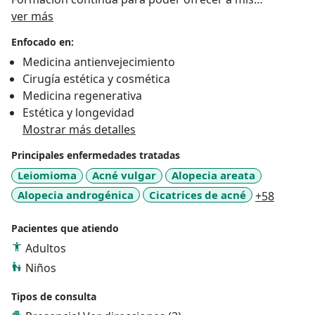
Sobre mí
pacientes la mejor calidad en medicina.
ver más
Ponente en conferencias para formación de médicos.
Enfocado en:
Medicina antienvejecimiento
Cirugía estética y cosmética
Medicina regenerativa
Estética y longevidad
Mostrar más detalles
Principales enfermedades tratadas
Leiomioma
Acné vulgar
Alopecia areata
a11y_sr
Alopecia androgénica
Cicatrices de acné
+58
Pacientes que atiendo
Adultos
Niños
Tipos de consulta