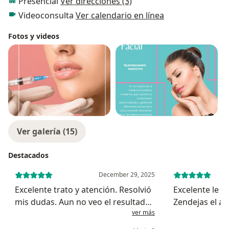
Presencial
Ver direcciones (3)
Videoconsulta
Ver calendario en línea
Fotos y videos
Ver galería (15)
Destacados
December 29, 2025
Excelente trato y atención. Resolvió
Excelente le a
mis dudas. Aun no veo el resultado
Zendejas el 
ver más
final, pero me parece bien lo que
sobre todo el 
observo hoy
realizó en mi 