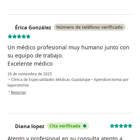
Érica González
Número de teléfono verificado
É
Un médico profesional muy humano junto con
su equipo de trabajo.
Excelente médico
26 de noviembre de 2025
•
Clínica de Especialidades Médicas Guadalupe
•
Apendicectomia por
laparotomía
en opinión del usuario Érica González
•
Reportar
Diana lopez
Cita verificada
D
Atento y profesional en su consulta atento a