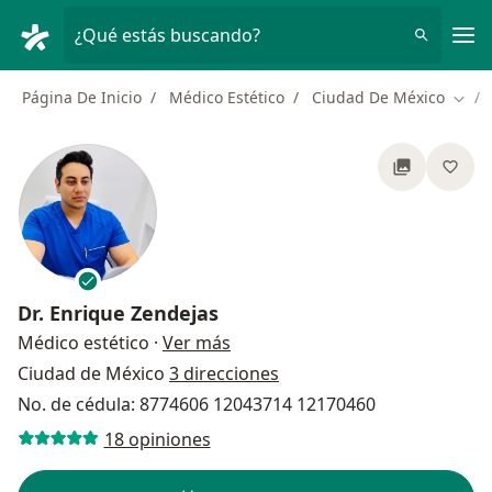
Men
¿Qué estás buscando?
Página De Inicio
Médico Estético
Ciudad De México
Camb
Dr.
Enrique Zendejas
sobre las especializaciones
Médico estético
·
Ver más
Ciudad de México
3 direcciones
No. de cédula: 8774606 12043714 12170460
18 opiniones