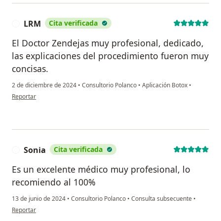
LRM
Cita verificada
L
El Doctor Zendejas muy profesional, dedicado,
las explicaciones del procedimiento fueron muy
concisas.
2 de diciembre de 2024
•
Consultorio Polanco
•
Aplicación Botox
•
en opinión del usuario LRM
Reportar
Sonia
Cita verificada
S
Es un excelente médico muy profesional, lo
recomiendo al 100%
13 de junio de 2024
•
Consultorio Polanco
•
Consulta subsecuente
•
en opinión del usuario Sonia
Reportar