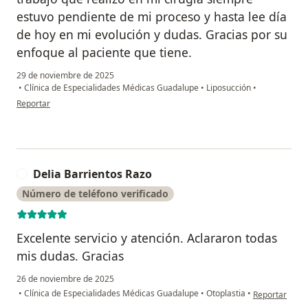
estuvo pendiente de mi proceso y hasta lee día
de hoy en mi evolución y dudas. Gracias por su
enfoque al paciente que tiene.
29 de noviembre de 2025
•
Clínica de Especialidades Médicas Guadalupe
•
Liposucción
•
en opinión del usuario Laura Martínez
Reportar
Delia Barrientos Razo
Número de teléfono verificado
Excelente servicio y atención. Aclararon todas
mis dudas. Gracias
26 de noviembre de 2025
en opinión del
•
Clínica de Especialidades Médicas Guadalupe
•
Otoplastia
•
Reportar