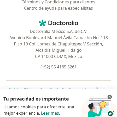
Términos y Condiciones para clientes
Centro de ayuda para especialistas
Contacto
Doctoralia - Página de inicio
Doctoralia México S.A. de C.V.
Avenida Boulevard Manuel Ávila Camacho No. 118
Piso 19 Col. Lomas de Chapultepec V Sección,
Alcaldía Miguel Hidalgo
CP 11000 CDMX, México
(+52) 55 4165 3261
se abre en una nueva pestaña
se abre en una nueva pestaña
se abre en una nueva pestaña
se abre en una nueva pes
se abre en 
se a
Polska
,
Türkiye
,
España
,
Italia
,
Deutschland
,
Česko
,
se abre en una nueva pestaña
se abre en una nueva pestaña
se abre en una nueva pestaña
se abre en una nueva p
se abre en 
se abr
Portugal
,
México
,
Chile
,
Brasil
,
Argentina
,
Perú
,
Tu privacidad es importante
se abre en una nueva pe
Colombia
Usamos cookies para ofrecerte una
mejor experiencia.
www.doctoralia.com.mx © 2026 - Encuentra tu
Leer más
.