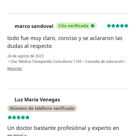
marco sandoval
Cita verificada
M
todo fue muy claro, conciso y se aclararon las
dudas al respecto
24 de agosto de 2023
•
Star Médica Tlanepantla Consultorio 1105
•
Consulta de valoración
•
en opinión del usuario marco sandoval
Reportar
Luz María Venegas
L
Número de teléfono verificado
Un doctor bastante profesiónal y experto en
materia