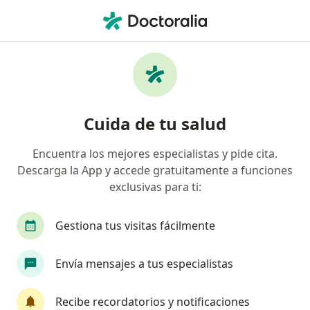
Men
Vaginitis Por Tricomonas • Nuevo Leon, Nuevo Léon
Filtros
• 1
Seguro
Mapa
Especialistas en Vaginitis por tricomonas en
Cuida de tu salud
Nuevo Leon
Encuentra los mejores especialistas y pide cita.
Descarga la App y accede gratuitamente a funciones
¿Qué especialidad estás buscando?
exclusivas para ti:
Ginecólogo
Dermatólogo
Urología Gineco
Gestiona tus visitas fácilmente
Envía mensajes a tus especialistas
Recibe recordatorios y notificaciones